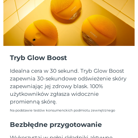
Oczekiwany czas dostawy
Portoryko
8/12/26
Oczekiwany czas dostawy
Katar
8/11/26
Oczekiwany czas dostawy
Reunion
8/15/26
Tryb Glow Boost
Oczekiwany czas dostawy
Rumunia
8/10/26
Idealna cera w 30 sekund. Tryb Glow Boost
Oczekiwany czas dostawy
zapewnia 30-sekundowe odświeżenie skóry
Rosja
8/18/26
zapewniając jej zdrowy blask. 100%
użytkowników zgłasza widocznie
Oczekiwany czas dostawy
Arabia Saudyjska
promienną skórę.
8/11/26
Na podstawie testów konsumenckich podmiotu zewnętrznego
Oczekiwany czas dostawy
Singapur
8/12/26
Bezbłędne przygotowanie
Oczekiwany czas dostawy
Słowacja
Wykorzystaj w pełni składniki aktywne