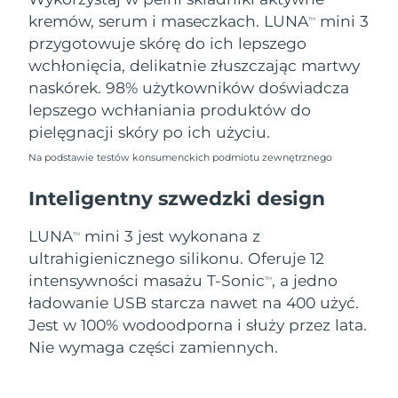
8/10/26
kremów, serum i maseczkach. LUNA
mini 3
TM
Oczekiwany czas dostawy
przygotowuje skórę do ich lepszego
Słowenia
8/10/26
wchłonięcia, delikatnie złuszczając martwy
naskórek. 98% użytkowników doświadcza
Republika
Oczekiwany czas dostawy
lepszego wchłaniania produktów do
Południowej Afryki
8/18/26
pielęgnacji skóry po ich użyciu.
Oczekiwany czas dostawy
Korea Południowa
Na podstawie testów konsumenckich podmiotu zewnętrznego
8/12/26
Inteligentny szwedzki design
Oczekiwany czas dostawy
Hiszpania
8/10/26
LUNA
mini 3 jest wykonana z
TM
ultrahigienicznego silikonu. Oferuje 12
Oczekiwany czas dostawy
Szwecja
8/10/26
intensywności masażu T-Sonic
, a jedno
TM
ładowanie USB starcza nawet na 400 użyć.
Oczekiwany czas dostawy
Szwajcaria
Jest w 100% wodoodporna i służy przez lata.
8/10/26
Nie wymaga części zamiennych.
Oczekiwany czas dostawy
Tajwan
8/15/26