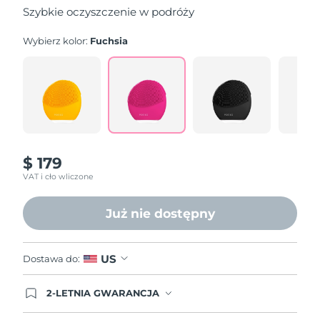
5
Szybkie oczyszczenie w podróży
stars,
average
rating
Wybierz kolor:
Fuchsia
value.
Read
545
Reviews.
Same
page
link.
$ 179
VAT i cło wliczone
Już nie dostępny
US
Dostawa do:
2-LETNIA GWARANCJA
Dzisiejsze zamówienie uprawnia do korzystania z
pełnej gwarancji FOREO. Oznacza to, że w