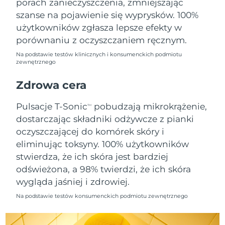
porach zanieczyszczenia, zmniejszając
szanse na pojawienie się wyprysków. 100%
Oczekiwany czas dostawy
Holandia
użytkowników zgłasza lepsze efekty w
8/10/26
porównaniu z oczyszczaniem ręcznym.
Oczekiwany czas dostawy
Nowa Zelandia
Na podstawie testów klinicznych i konsumenckich podmiotu
8/10/26
zewnętrznego
Oczekiwany czas dostawy
Zdrowa cera
Norwegia
8/10/26
Pulsacje T-Sonic
pobudzają mikrokrążenie,
TM
Oczekiwany czas dostawy
Oman
dostarczając składniki odżywcze z pianki
8/13/26
oczyszczającej do komórek skóry i
Oczekiwany czas dostawy
eliminując toksyny. 100% użytkowników
Filipiny
8/13/26
stwierdza, że ich skóra jest bardziej
odświeżona, a 98% twierdzi, że ich skóra
Oczekiwany czas dostawy
Polska
8/11/26
wygląda jaśniej i zdrowiej.
Na podstawie testów konsumenckich podmiotu zewnętrznego
Oczekiwany czas dostawy
Portugalia
8/10/26