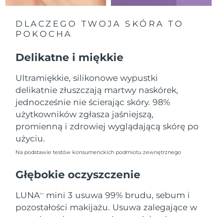
Oczekiwany czas dostawy
Liban
8/11/26
DLACZEGO TWOJA SKÓRA TO
POKOCHA
Oczekiwany czas dostawy
Litwa
8/10/26
Delikatne i miękkie
Oczekiwany czas dostawy
Luksemburg
8/10/26
Ultramiękkie, silikonowe wypustki
delikatnie złuszczają martwy naskórek,
Oczekiwany czas dostawy
SRA Makau (Chiny)
8/12/26
jednocześnie nie ścierając skóry. 98%
użytkowników zgłasza jaśniejszą,
Oczekiwany czas dostawy
Malezja
promienną i zdrowiej wyglądającą skórę po
8/13/26
użyciu.
Oczekiwany czas dostawy
Malta
Na podstawie testów konsumenckich podmiotu zewnętrznego
8/10/26
Głębokie oczyszczenie
Oczekiwany czas dostawy
Meksyk
8/14/26
LUNA
mini 3 usuwa 99% brudu, sebum i
TM
pozostałości makijażu. Usuwa zalegające w
Oczekiwany czas dostawy
Monako
8/11/26