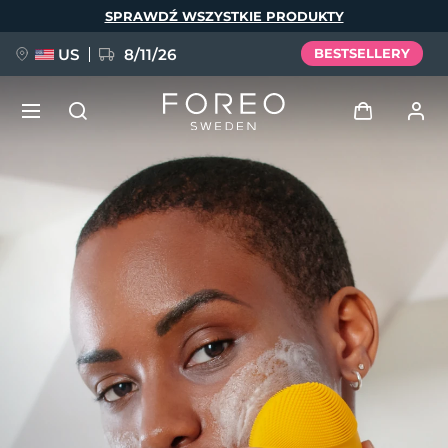
Przejdź
SPRAWDŹ WSZYSTKIE PRODUKTY
do
treści
US
8/11/26
BESTSELLERY
NOWOŚĆ
Zaloguj
Język
BREAKING NEWS
Profil użytkownika
English
Deutsch
Español
Moje urządzenia
FAQ™ Pure Beauty-Tech Elixir
Français
Italiano
Português
Moje zamówienia
Polski
Svenska
Русский
Türkçe
简体中文
繁體中文
Moje adresy
issa™ Teeth Whitening Set
Moje subskrypcje