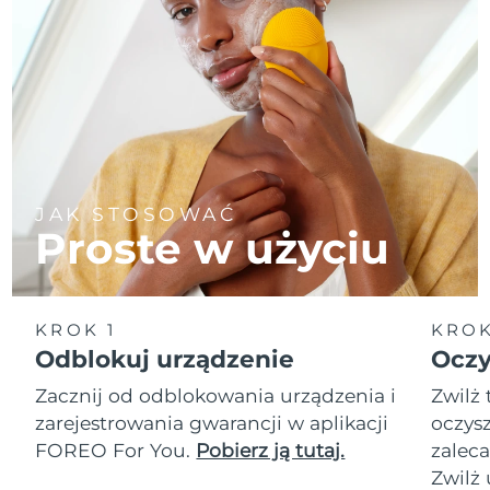
JAK STOSOWAĆ
Proste w użyciu
KROK 1
KROK
Odblokuj urządzenie
Oczy
Zacznij od odblokowania urządzenia i
Zwilż 
zarejestrowania gwarancji w aplikacji
oczysz
FOREO For You.
Pobierz ją tutaj.
zalec
Zwilż