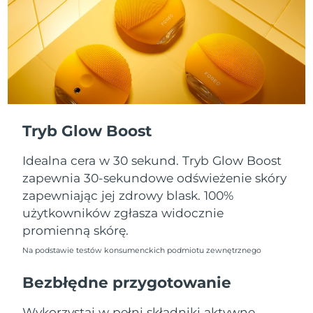
Oczekiwany czas dostawy
Portoryko
8/12/26
Oczekiwany czas dostawy
Katar
8/11/26
Oczekiwany czas dostawy
Reunion
8/15/26
Tryb Glow Boost
Oczekiwany czas dostawy
Rumunia
8/10/26
Idealna cera w 30 sekund. Tryb Glow Boost
Oczekiwany czas dostawy
zapewnia 30-sekundowe odświeżenie skóry
Rosja
8/18/26
zapewniając jej zdrowy blask. 100%
użytkowników zgłasza widocznie
Oczekiwany czas dostawy
Arabia Saudyjska
promienną skórę.
8/11/26
Na podstawie testów konsumenckich podmiotu zewnętrznego
Oczekiwany czas dostawy
Singapur
8/12/26
Bezbłędne przygotowanie
Oczekiwany czas dostawy
Słowacja
Wykorzystaj w pełni składniki aktywne