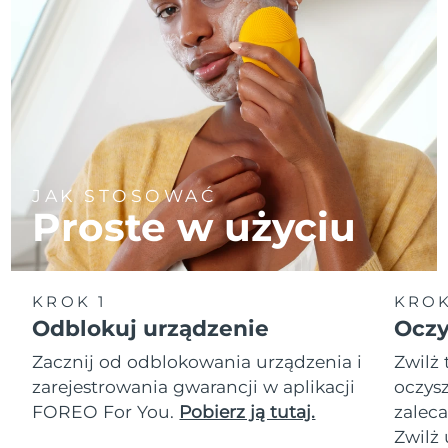
JAK STOSOWAĆ
Proste w użyciu
KROK 1
KROK
Odblokuj urządzenie
Oczy
Zacznij od odblokowania urządzenia i
Zwilż 
zarejestrowania gwarancji w aplikacji
oczysz
FOREO For You.
Pobierz ją tutaj.
zalec
Zwilż