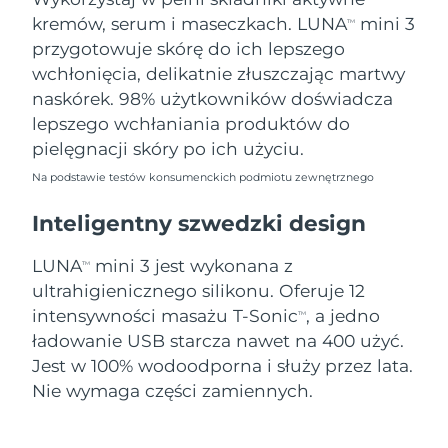
8/10/26
kremów, serum i maseczkach. LUNA
mini 3
TM
Oczekiwany czas dostawy
przygotowuje skórę do ich lepszego
Słowenia
8/10/26
wchłonięcia, delikatnie złuszczając martwy
naskórek. 98% użytkowników doświadcza
Republika
Oczekiwany czas dostawy
lepszego wchłaniania produktów do
Południowej Afryki
8/18/26
pielęgnacji skóry po ich użyciu.
Oczekiwany czas dostawy
Korea Południowa
Na podstawie testów konsumenckich podmiotu zewnętrznego
8/12/26
Inteligentny szwedzki design
Oczekiwany czas dostawy
Hiszpania
8/10/26
LUNA
mini 3 jest wykonana z
TM
ultrahigienicznego silikonu. Oferuje 12
Oczekiwany czas dostawy
Szwecja
8/10/26
intensywności masażu T-Sonic
, a jedno
TM
ładowanie USB starcza nawet na 400 użyć.
Oczekiwany czas dostawy
Szwajcaria
Jest w 100% wodoodporna i służy przez lata.
8/10/26
Nie wymaga części zamiennych.
Oczekiwany czas dostawy
Tajwan
8/15/26