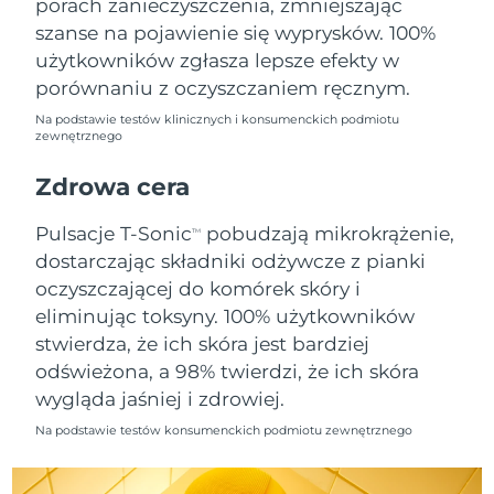
porach zanieczyszczenia, zmniejszając
szanse na pojawienie się wyprysków. 100%
Oczekiwany czas dostawy
Holandia
użytkowników zgłasza lepsze efekty w
8/10/26
porównaniu z oczyszczaniem ręcznym.
Oczekiwany czas dostawy
Nowa Zelandia
Na podstawie testów klinicznych i konsumenckich podmiotu
8/10/26
zewnętrznego
Oczekiwany czas dostawy
Zdrowa cera
Norwegia
8/10/26
Pulsacje T-Sonic
pobudzają mikrokrążenie,
TM
Oczekiwany czas dostawy
Oman
dostarczając składniki odżywcze z pianki
8/13/26
oczyszczającej do komórek skóry i
Oczekiwany czas dostawy
eliminując toksyny. 100% użytkowników
Filipiny
8/13/26
stwierdza, że ich skóra jest bardziej
odświeżona, a 98% twierdzi, że ich skóra
Oczekiwany czas dostawy
Polska
8/11/26
wygląda jaśniej i zdrowiej.
Na podstawie testów konsumenckich podmiotu zewnętrznego
Oczekiwany czas dostawy
Portugalia
8/10/26