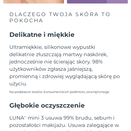
Oczekiwany czas dostawy
Liban
8/11/26
DLACZEGO TWOJA SKÓRA TO
POKOCHA
Oczekiwany czas dostawy
Litwa
8/10/26
Delikatne i miękkie
Oczekiwany czas dostawy
Luksemburg
8/10/26
Ultramiękkie, silikonowe wypustki
delikatnie złuszczają martwy naskórek,
Oczekiwany czas dostawy
SRA Makau (Chiny)
8/12/26
jednocześnie nie ścierając skóry. 98%
użytkowników zgłasza jaśniejszą,
Oczekiwany czas dostawy
Malezja
promienną i zdrowiej wyglądającą skórę po
8/13/26
użyciu.
Oczekiwany czas dostawy
Malta
Na podstawie testów konsumenckich podmiotu zewnętrznego
8/10/26
Głębokie oczyszczenie
Oczekiwany czas dostawy
Meksyk
8/14/26
LUNA
mini 3 usuwa 99% brudu, sebum i
TM
pozostałości makijażu. Usuwa zalegające w
Oczekiwany czas dostawy
Monako
8/11/26