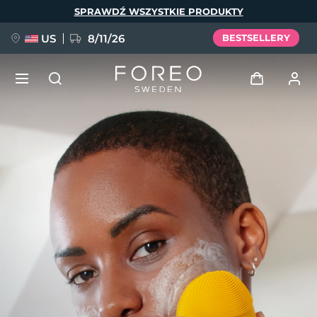
Przejdź
SPRAWDŹ WSZYSTKIE PRODUKTY
do
treści
US
8/11/26
BESTSELLERY
NOWOŚĆ
Zaloguj
Język
BREAKING NEWS
Profil użytkownika
English
Deutsch
Español
Moje urządzenia
FAQ™ Pure Beauty-Tech Elixir
Français
Italiano
Português
Moje zamówienia
Polski
Svenska
Русский
Türkçe
简体中文
繁體中文
Moje adresy
issa™ Teeth Whitening Set
Moje subskrypcje