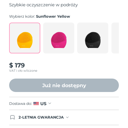
5
Szybkie oczyszczenie w podróży
stars,
average
rating
Wybierz kolor:
Sunflower Yellow
value.
Read
545
Reviews.
Same
page
link.
$ 179
VAT i cło wliczone
Już nie dostępny
US
Dostawa do:
2-LETNIA GWARANCJA
Dzisiejsze zamówienie uprawnia do korzystania z
pełnej gwarancji FOREO. Oznacza to, że w