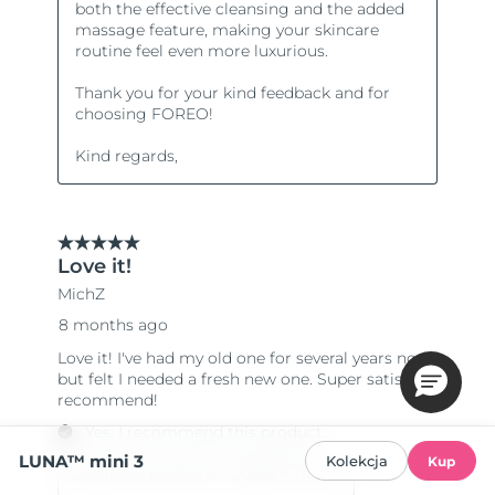
LUNA™ mini 3
Kolekcja
Kup