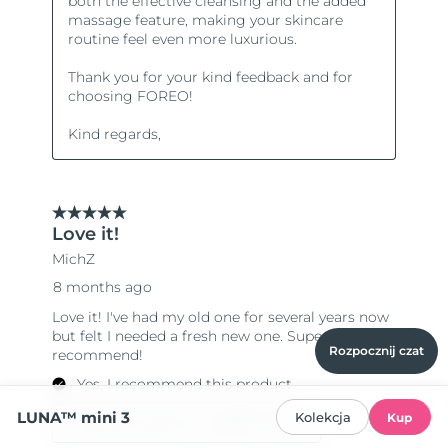
Rozpocznij czat
LUNA™ mini 3
Kolekcja
Kup