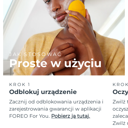
JAK STOSOWAĆ
Proste w użyciu
KROK 1
KROK
Odblokuj urządzenie
Oczy
Zacznij od odblokowania urządzenia i
Zwilż 
zarejestrowania gwarancji w aplikacji
oczysz
FOREO For You.
Pobierz ją tutaj.
zalec
Zwilż