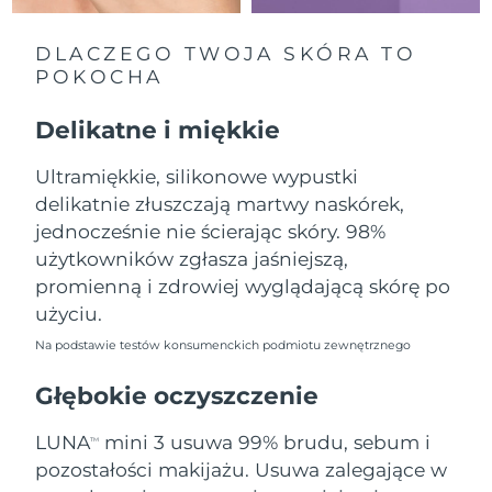
Oczekiwany czas dostawy
Liban
8/9/26
DLACZEGO TWOJA SKÓRA TO
POKOCHA
Oczekiwany czas dostawy
Litwa
8/8/26
Delikatne i miękkie
Oczekiwany czas dostawy
Luksemburg
8/8/26
Ultramiękkie, silikonowe wypustki
delikatnie złuszczają martwy naskórek,
Oczekiwany czas dostawy
SRA Makau (Chiny)
8/10/26
jednocześnie nie ścierając skóry. 98%
użytkowników zgłasza jaśniejszą,
Oczekiwany czas dostawy
Malezja
promienną i zdrowiej wyglądającą skórę po
8/11/26
użyciu.
Oczekiwany czas dostawy
Malta
Na podstawie testów konsumenckich podmiotu zewnętrznego
8/8/26
Głębokie oczyszczenie
Oczekiwany czas dostawy
Meksyk
8/12/26
LUNA
mini 3 usuwa 99% brudu, sebum i
TM
pozostałości makijażu. Usuwa zalegające w
Oczekiwany czas dostawy
Monako
8/9/26