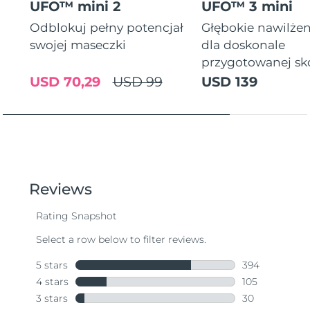
UFO™ mini 2
UFO™ 3 mini
Odblokuj pełny potencjał
Głębokie nawilżen
swojej maseczki
dla doskonale
przygotowanej sk
USD 70,29
USD 99
USD 139