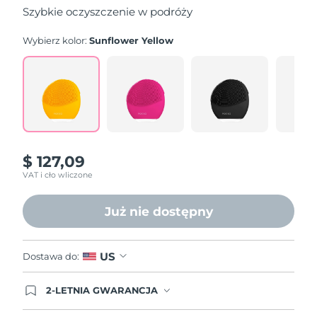
5
Szybkie oczyszczenie w podróży
stars,
average
rating
Wybierz kolor:
Sunflower Yellow
value.
Read
545
Reviews.
Same
page
link.
$ 127,09
VAT i cło wliczone
Już nie dostępny
US
Dostawa do:
2-LETNIA GWARANCJA
Dzisiejsze zamówienie uprawnia do korzystania z
pełnej gwarancji FOREO. Oznacza to, że w