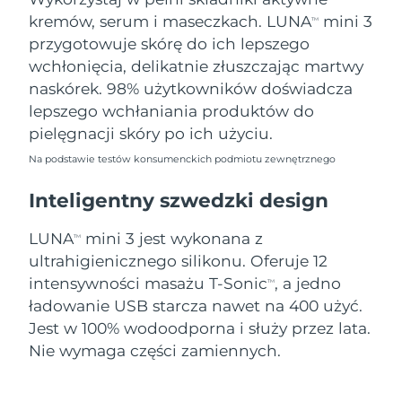
8/8/26
kremów, serum i maseczkach. LUNA
mini 3
TM
Oczekiwany czas dostawy
przygotowuje skórę do ich lepszego
Słowenia
8/8/26
wchłonięcia, delikatnie złuszczając martwy
naskórek. 98% użytkowników doświadcza
Republika
Oczekiwany czas dostawy
lepszego wchłaniania produktów do
Południowej Afryki
8/16/26
pielęgnacji skóry po ich użyciu.
Oczekiwany czas dostawy
Korea Południowa
Na podstawie testów konsumenckich podmiotu zewnętrznego
8/10/26
Inteligentny szwedzki design
Oczekiwany czas dostawy
Hiszpania
8/8/26
LUNA
mini 3 jest wykonana z
TM
ultrahigienicznego silikonu. Oferuje 12
Oczekiwany czas dostawy
Szwecja
8/8/26
intensywności masażu T-Sonic
, a jedno
TM
ładowanie USB starcza nawet na 400 użyć.
Oczekiwany czas dostawy
Szwajcaria
Jest w 100% wodoodporna i służy przez lata.
8/8/26
Nie wymaga części zamiennych.
Oczekiwany czas dostawy
Tajwan
8/13/26