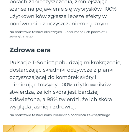
porach zanieczyszczenia, zmniejszając
szanse na pojawienie się wyprysków. 100%
Oczekiwany czas dostawy
Holandia
użytkowników zgłasza lepsze efekty w
8/8/26
porównaniu z oczyszczaniem ręcznym.
Oczekiwany czas dostawy
Nowa Zelandia
Na podstawie testów klinicznych i konsumenckich podmiotu
8/8/26
zewnętrznego
Oczekiwany czas dostawy
Zdrowa cera
Norwegia
8/8/26
Pulsacje T-Sonic
pobudzają mikrokrążenie,
TM
Oczekiwany czas dostawy
Oman
dostarczając składniki odżywcze z pianki
8/11/26
oczyszczającej do komórek skóry i
Oczekiwany czas dostawy
eliminując toksyny. 100% użytkowników
Filipiny
8/11/26
stwierdza, że ich skóra jest bardziej
odświeżona, a 98% twierdzi, że ich skóra
Oczekiwany czas dostawy
Polska
8/9/26
wygląda jaśniej i zdrowiej.
Na podstawie testów konsumenckich podmiotu zewnętrznego
Oczekiwany czas dostawy
Portugalia
8/8/26