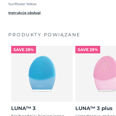
przypadku wystąpienia problemów w ciągu 2 lat
Sunflower Yellow
od zakupu, FOREO bezpłatnie wymieni produkt.
Instrukcja obsługi
PRODUKTY POWIĄZANE
SAVE 28%
SAVE 29%
LUNA™ 3
LUNA™ 3 plus