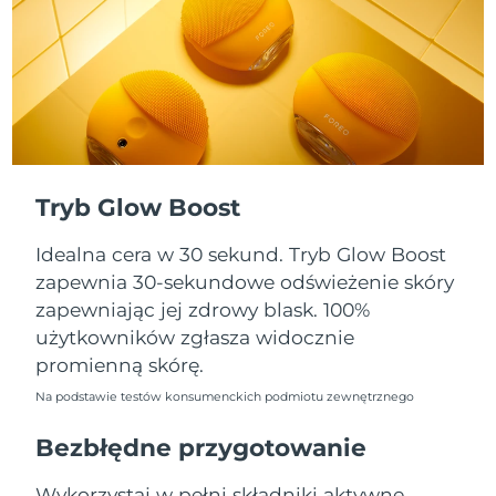
Oczekiwany czas dostawy
Portoryko
8/10/26
Oczekiwany czas dostawy
Katar
8/9/26
Oczekiwany czas dostawy
Reunion
8/13/26
Tryb Glow Boost
Oczekiwany czas dostawy
Rumunia
8/8/26
Idealna cera w 30 sekund. Tryb Glow Boost
Oczekiwany czas dostawy
zapewnia 30-sekundowe odświeżenie skóry
Rosja
8/16/26
zapewniając jej zdrowy blask. 100%
użytkowników zgłasza widocznie
Oczekiwany czas dostawy
Arabia Saudyjska
promienną skórę.
8/9/26
Na podstawie testów konsumenckich podmiotu zewnętrznego
Oczekiwany czas dostawy
Singapur
8/10/26
Bezbłędne przygotowanie
Oczekiwany czas dostawy
Słowacja
Wykorzystaj w pełni składniki aktywne