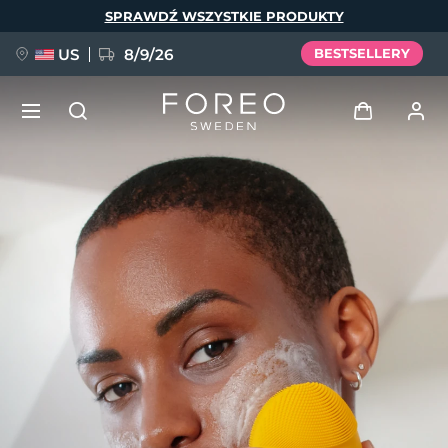
Przejdź
SPRAWDŹ WSZYSTKIE PRODUKTY
do
treści
US
8/9/26
BESTSELLERY
NOWOŚĆ
Zaloguj
Język
BREAKING NEWS
Profil użytkownika
English
Deutsch
Español
Moje urządzenia
FAQ™ Pure Beauty-Tech Elixir
Français
Italiano
Português
Moje zamówienia
Polski
Svenska
Русский
Türkçe
简体中文
繁體中文
Moje adresy
issa™ Teeth Whitening Set
Moje subskrypcje