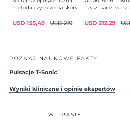
Najbardziej higieniczna
Urządzenie mikr
metoda czyszczenia skóry
czyszczące twarz
USD 155,49
USD 219
USD 212,29
US
POZNAJ NAUKOWE FAKTY
Pulsacje T-Sonic
TM
Wyniki kliniczne i opinie ekspertów
W PRASIE