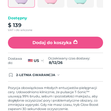
samej
Oczekiwany czas dostawy
Portoryko
strony.
8/13/26
Dostępny
Oczekiwany czas dostawy
Katar
8/12/26
$ 139
VAT i cło wliczone
Oczekiwany czas dostawy
Reunion
8/16/26
Dodaj do koszyka
Oczekiwany czas dostawy
Rumunia
8/11/26
Oczekiwany czas dostawy:
Dostawa
US
8/12/26
Oczekiwany czas dostawy
do:
Rosja
8/19/26
2-LETNIA GWARANCJA
Oczekiwany czas dostawy
Arabia Saudyjska
Dzisiejsze zamówienie uprawnia do korzystania z
8/12/26
pełnej gwarancji FOREO. Oznacza to, że w
przypadku wystąpienia problemów w ciągu 2 lat
Pozycja obowiązkowa młodych entuzjastów pielęgnacji
od zakupu, FOREO bezpłatnie wymieni produkt.
cery. Udowodniono klinicznie, że pulsacje T-Sonic™
Oczekiwany czas dostawy
Singapur
usuwają 99% brudu, sebum i pozostałości makijażu, aby
8/13/26
dogłębnie oczyszczać pory i problematyczne obszary, co
zmniejsza wypryski. Gdy nie masz czasu, tryb Glow Boost
Oczekiwany czas dostawy
Słowacja
zapewni 30-sekundowe oczyszczenie.