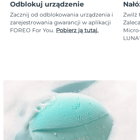
Odblokuj urządzenie
Nałó
Zacznij od odblokowania urządzenia i
Zwilż 
zarejestrowania gwarancji w aplikacji
Zalec
FOREO For You.
Pobierz ją tutaj.
Micro
LUNA
T