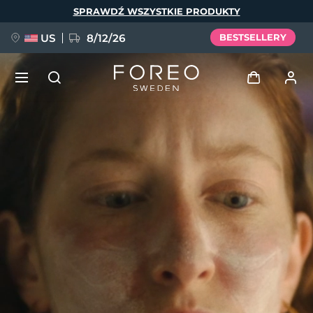
Przejdź
SPRAWDŹ WSZYSTKIE PRODUKTY
do
treści
US
8/12/26
BESTSELLERY
NOWOŚĆ
Zaloguj
Język
BREAKING NEWS
Profil użytkownika
English
Deutsch
Español
Moje urządzenia
FAQ™ Pure Beauty-Tech Elixir
Français
Italiano
Português
Moje zamówienia
Polski
Svenska
Русский
Türkçe
简体中文
繁體中文
Moje adresy
issa™ Teeth Whitening Set
Moje subskrypcje