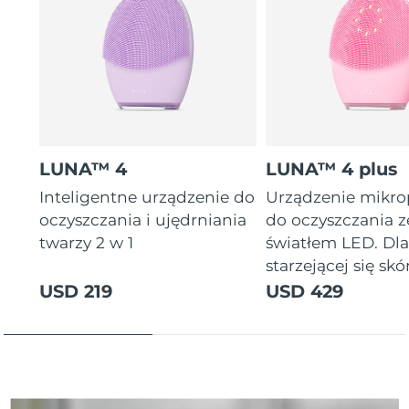
Oczekiwany czas dostawy
Tajlandia
8/15/26
Oczekiwany czas dostawy
Turcja
8/12/26
Zjednoczone Emiraty
Oczekiwany czas dostawy
Arabskie
8/12/26
LUNA™ 4
LUNA™ 4 plus
Oczekiwany czas dostawy
Inteligentne urządzenie do
Urządzenie mikr
Wielka Brytania
8/11/26
oczyszczania i ujędrniania
do oczyszczania z
twarzy 2 w 1
światłem LED. Dl
Oczekiwany czas dostawy
Stany Zjednoczone
starzejącej się skór
8/12/26
USD 219
USD 429
Oczekiwany czas dostawy
Uzbekistan
8/16/26
Oczekiwany czas dostawy
Wietnam
8/17/26