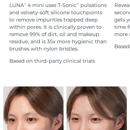
Serum
Gibraltar
All revitalizing eye massagers
issa™ Teeth Whitening Gel
8/15/26
LUNA
4 mini uses T-Sonic
pulsations
Reveal
TM
TM
Advanced pore care essentials
For healthy hair
18% PAP
and velvety-soft silicone touchpoints
secon
Kosmetyki
Mężczyźni
Oczekiwany czas dostawy
Grecja
to remove impurities trapped deep
gets y
8/11/26
within pores. It is clinically proven to
time f
remove 99% of dirt, oil and makeup
more r
SRA Hongkong
Oczekiwany czas dostawy
(Chiny)
8/12/26
residue, and is 35x more hygienic than
Based 
brushes with nylon bristles.
Kupuj
Oczekiwany czas dostawy
Węgry
8/11/26
Based on third-party clinical trials
Oczekiwany czas dostawy
Islandia
FOREO APP
8/12/26
O NAS
Oczekiwany czas dostawy
Indonezja
8/9/26
Oczekiwany czas dostawy
Irlandia
8/11/26
Oczekiwany czas dostawy
Wyspa Man
8/13/26