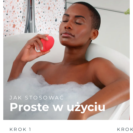
JAK STOSOWAĆ
Proste w użyciu
KROK 1
KROK