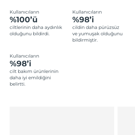
Tahmini teslim tarihi
Lübnan
10/08/2026
Kullanıcıların
Kullanıcıların
%100’ü
%98’i
Tahmini teslim tarihi
Litvanya
09/08/2026
ciltlerinin daha aydınlık
cildin daha pürüzsüz
olduğunu bildirdi.
ve yumuşak olduğunu
Tahmini teslim tarihi
Lüksemburg
bildirmiştir.
09/08/2026
Tahmini teslim tarihi
Kullanıcıların
Çin Makao ÖİB
11/08/2026
%98’i
cilt bakım ürünlerinin
Tahmini teslim tarihi
Malezya
daha iyi emildiğini
12/08/2026
belirtti.
Tahmini teslim tarihi
Malta
09/08/2026
Tahmini teslim tarihi
Meksika
13/08/2026
Tahmini teslim tarihi
Monako
10/08/2026