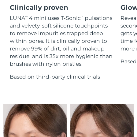
Advanced pore care essentials
Cebelitarık
For healthy hair
13/08/2026
18% PAP
Clinically proven
Glow
Kozmetik ürünleri
Erkekler
LUNA
4 mini uses T-Sonic
pulsations
Reveal
Tahmini teslim tarihi
TM
TM
Yunanistan
09/08/2026
and velvety-soft silicone touchpoints
secon
to remove impurities trapped deep
gets y
Tahmini teslim tarihi
Çin Hong Kong ÖİB
within pores. It is clinically proven to
time f
10/08/2026
Tüm Ürünler
remove 99% of dirt, oil and makeup
more r
Tahmini teslim tarihi
residue, and is 35x more hygienic than
Macaristan
09/08/2026
Based 
brushes with nylon bristles.
FOREO APP
Tahmini teslim tarihi
İzlanda
Based on third-party clinical trials
10/08/2026
HAKKINDA
Tahmini teslim tarihi
Endonezya
07/08/2026
Tahmini teslim tarihi
İrlanda
09/08/2026
Tahmini teslim tarihi
Man Adası
11/08/2026