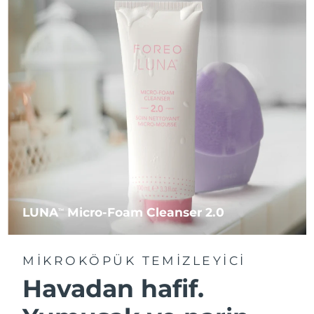
LUNA
Micro-Foam Cleanser 2.0
TM
MIKROKÖPÜK TEMIZLEYICI
Havadan hafif.