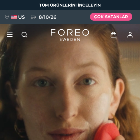
Ana
TÜM ÜRÜNLERINI INCELEYIN
içeriğe
atla
US
8/10/26
ÇOK SATANLAR
YENİ
Giriş
Dil Seçimi
BREAKING NEWS
Kullanici profi̇li̇
English
Deutsch
Español
Cihazlarım
FAQ™ Pure Beauty-Tech Elixir
Français
Italiano
Português
Siparişlerim
Polski
Svenska
Русский
Türkçe
简体中文
繁體中文
Adresim
issa™ Teeth Whitening Set
Aboneliklerim