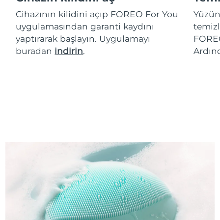
Cihazının kilidini açıp FOREO For You
Yüzün
uygulamasından garanti kaydını
temizl
yaptırarak başlayın. Uygulamayı
FOREO
buradan
indirin
.
Ardın