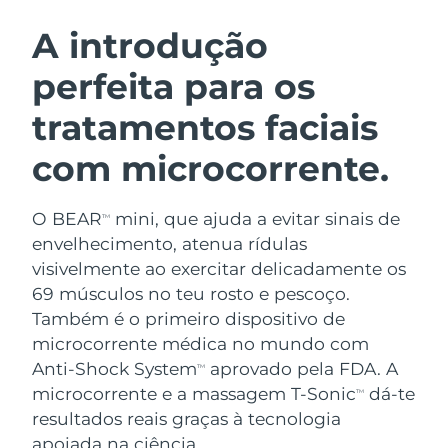
ROTINA DE BELEZA SUECA
Áustria
Entrega prevista
8/9/26
A introdução
perfeita para os
Barein
Entrega prevista
8/10/26
tratamentos faciais
Limpeza facial
Lifting facial
Bélgica
Entrega prevista
8/9/26
LUNA™ 4 kit
BEAR™ 2 kit
com microcorrente.
Bermudas
Entrega prevista
8/15/26
Anti-aging massage
Microcurrent toning
O BEAR
mini, que ajuda a evitar sinais de
Bósnia e
TM
Entrega prevista
8/12/26
Hidratação
Cuidado oral
Herzegovina
envelhecimento, atenua rídulas
LUNA™ 4 Plus
BEAR™ 2 go
visivelmente ao exercitar delicadamente os
UFO™ 3 kit
issa™ 4
Massage, LED heating
Microcurrent toning on-the-go
Brunei
Entrega prevista
8/14/26
69 músculos no teu rosto e pescoço.
TRATAMENTO ANTIENVELHECIMENTO
Deep facial hydration
Hybrid silicone sonic toothbrush
Também é o primeiro dispositivo de
FAQ™
Bulgária
Entrega prevista
8/9/26
microcorrente médica no mundo com
LUNA™ 4 Men
BEAR™ 2 eyes & lips
UFO™ 3 LED
NEW
Anti-Shock System
aprovado pela FDA. A
TM
issa™ 4 plus
Canadá
For men, anti-aging massage
Microcurrent line smoothing device
Entrega prevista
8/13/26
microcorrente e a massagem T-Sonic
dá-te
Near-infrared and red light therapy
TM
Smart hybrid silicone sonic toothbrush
device
resultados reais graças à tecnologia
Chile
Entrega prevista
8/13/26
Antienvelhecimento
Tratamentos LED
apoiada na ciência.