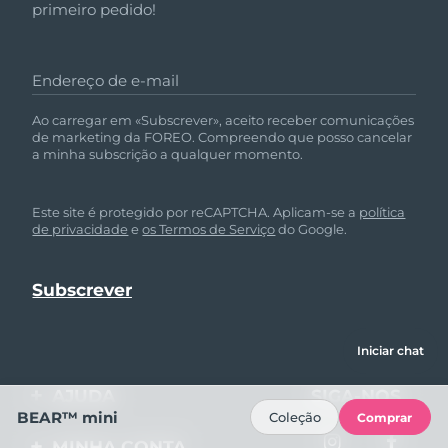
primeiro pedido!
Endereço de e-mail
Ao carregar em «Subscrever», aceito receber comunicações
de marketing da FOREO. Compreendo que posso cancelar
a minha subscrição a qualquer momento.
Este site é protegido por reCAPTCHA. Aplicam-se a
política
de privacidade
e
os Termos de Serviço
do Google.
Iniciar chat
AJUDA
SIGA-NOS
BEAR™ mini
Coleção
Comprar
Entre em contato
MINHA CONTA