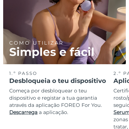
COMO UTILIZAR
Simples e fácil
1.º PASSO
2.º 
Desbloqueia o teu dispositivo
Apli
Começa por desbloquear o teu
Certif
dispositivo e registar a tua garantia
rosto/
através da aplicação FOREO For You.
seguid
Descarrega
a aplicação.
Serum
zonas
trata