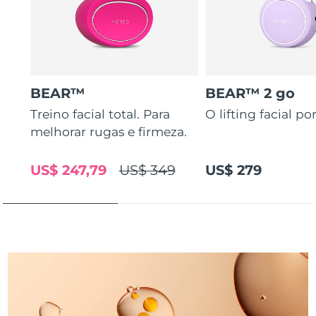
Tailândia
Entrega prevista
8/13/26
Turquia
Entrega prevista
8/10/26
Emirados Árabes
Entrega prevista
8/10/26
Unidos
BEAR™
BEAR™ 2 go
Treino facial total. Para
O lifting facial por
Reino Unido
Entrega prevista
8/9/26
melhorar rugas e firmeza.
Estados Unidos
Entrega prevista
8/10/26
US$ 247,79
US$ 349
US$ 279
Uzbequistão
Entrega prevista
8/14/26
Vietnã
Entrega prevista
8/15/26