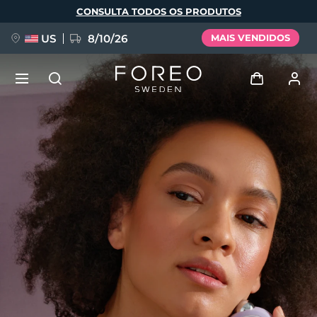
Pular
CONSULTA TODOS OS PRODUTOS
para
o
conteúdo
principal
US
8/10/26
MAIS VENDIDOS
NOVIDADE
Entrar
Idioma
BREAKING NEWS
Perfil de usuário
English
Deutsch
Español
Meus aparelhos
FAQ™ Pure Beauty-Tech Elixir
Français
Italiano
Português
Meus pedidos
Polski
Svenska
Русский
Türkçe
简体中文
繁體中文
Meus endereços
issa™ Teeth Whitening Set
As minhas subscrições