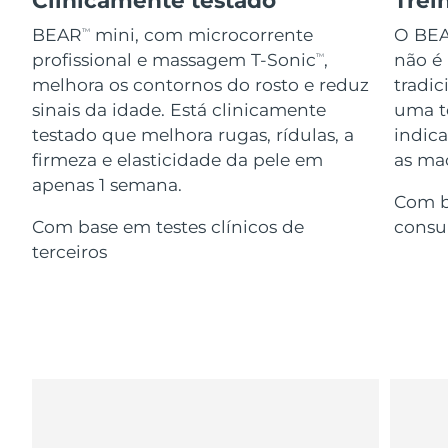
Serum
issa™ Teeth Whitening Gel
Advanced pore care essentials
For healthy hair
BEAR
mini, com microcorrente
O BE
TM
18% PAP
Israel
Entrega prevista
8/13/26
Cosméticos
Homens
profissional e massagem T-Sonic
,
não é
TM
melhora os contornos do rosto e reduz
tradic
Itália
Entrega prevista
8/9/26
sinais da idade. Está clinicamente
uma te
testado que melhora rugas, rídulas, a
indic
Japão
Entrega prevista
8/12/26
firmeza e elasticidade da pele em
as maç
Comprar todos
apenas 1 semana.
Jersey
Entrega prevista
8/14/26
Com b
Com base em testes clínicos de
consu
Cazaquistão
Entrega prevista
8/11/26
terceiros
FOREO APP
Kuwait
Entrega prevista
8/9/26
SOBRE
Letônia
Entrega prevista
8/9/26
Líbano
Entrega prevista
8/10/26
Lituânia
Entrega prevista
8/9/26