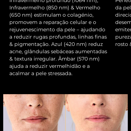
Infravermelho profundo (1064 nm),
Penet
Luxemburgo
Entrega prevista
10/08/2026
Infravermelho (850 nm) & Vermelho
da pel
(650 nm) estimulam o colagénio,
direci
Macau, RAE da
promovem a reparação celular e o
desem
Entrega prevista
12/08/2026
China
rejuvenescimento da pele – ajudando
emite
a reduzir rugas profundas, linhas finas
pureza
Malásia
Entrega prevista
13/08/2026
& pigmentação. Azul (420 nm) reduz
rosto 
acne, glândulas sebáceas aumentadas
Malta
Entrega prevista
10/08/2026
& textura irregular. Âmbar (570 nm)
ajuda a reduzir vermelhidão e a
México
Entrega prevista
14/08/2026
acalmar a pele stressada.
Mônaco
Entrega prevista
11/08/2026
Países Baixos
Entrega prevista
10/08/2026
Nova Zelândia
Entrega prevista
10/08/2026
Noruega
Entrega prevista
10/08/2026