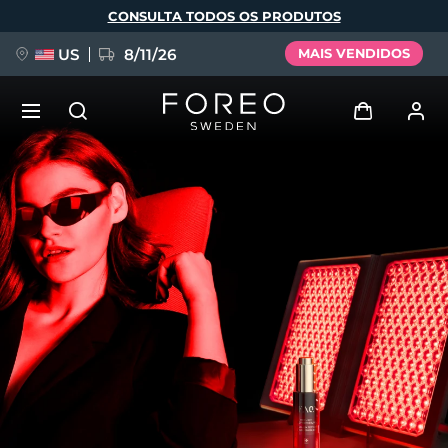
Pular
CONSULTA TODOS OS PRODUTOS
para
o
conteúdo
principal
US
8/11/26
MAIS VENDIDOS
NOVIDADE
Entrar
Idioma
BREAKING NEWS
Perfil de usuário
English
Deutsch
Español
Meus aparelhos
FAQ™ Pure Beauty-Tech Elixir
Français
Italiano
Português
Meus pedidos
Polski
Svenska
Русский
Türkçe
简体中文
繁體中文
Meus endereços
issa™ Teeth Whitening Set
As minhas subscrições