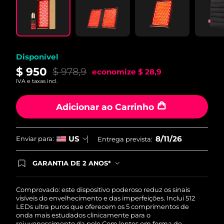
Disponível
$ 950
$ 978,9
economize
$ 28,9
IVA e taxas incl.
Adicionar ao Carrinho
8/11/26
US
Enviar para:
Entrega prevista:
GARANTIA DE 2 ANOS*
Ao efetuar seu pedido hoje, você tem direito a
cobertura completa da Garantia FOREO. Isso
significa que se você tiver qualquer problema até
Comprovado: este dispositivo poderoso reduz os sinais
2 anos após a compra, a FOREO substituirá seu
visíveis do envelhecimento e das imperfeições. Inclui 512
produto gratuitamente.*exceto pelo Luna FOFO
LEDs ultra puros que oferecem os 5 comprimentos de
e Luna Play plus cuja garantia é de 90 dias.
onda mais estudados clinicamente para o
rejuvenescimento da pele.
Com lentes em forma de