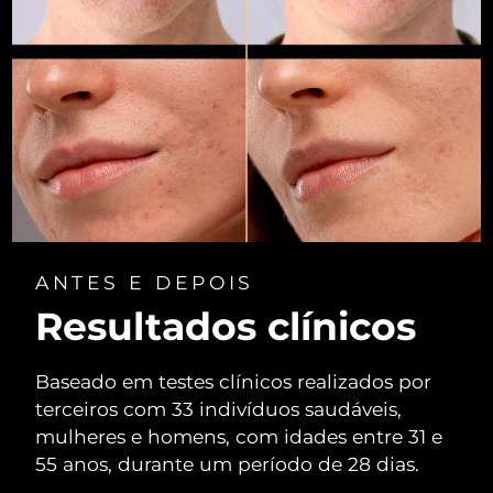
Omã
Entrega prevista
13/08/2026
Filipinas
Entrega prevista
13/08/2026
Polônia
Entrega prevista
11/08/2026
Portugal
Entrega prevista
10/08/2026
Porto Rico
Entrega prevista
12/08/2026
Catar
Entrega prevista
11/08/2026
ANTES E DEPOIS
Resultados clínicos
Reunião
Entrega prevista
15/08/2026
Romênia
Entrega prevista
10/08/2026
Baseado em testes clínicos realizados por
terceiros com 33 indivíduos saudáveis,
Rússia
Entrega prevista
18/08/2026
mulheres e homens, com idades entre 31 e
55 anos, durante um período de 28 dias.
Arábia Saudita
Entrega prevista
11/08/2026