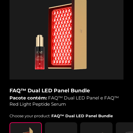
Tailândia
Entrega prevista
14/08/2026
Turquia
Entrega prevista
11/08/2026
Emirados Árabes
Entrega prevista
11/08/2026
Unidos
Reino Unido
Entrega prevista
10/08/2026
Estados Unidos
Entrega prevista
11/08/2026
Uzbequistão
Entrega prevista
15/08/2026
FAQ™ Dual LED Panel Bundle
Vietnã
Entrega prevista
16/08/2026
Pacote contém:
FAQ™ Dual LED Panel e FAQ™
Red Light Peptide Serum
Choose your product:
FAQ™ Dual LED Panel Bundle