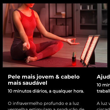
Pele mais jovem & cabelo
Ajud
mais saudável
10 mi
10 minutos diários, a qualquer hora.
trabal
O infravermelho profundo e a luz
A luz 
vermelha estimulam a produção de
circad