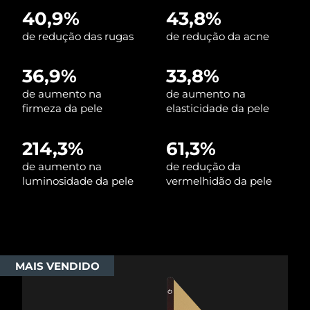
40,9%
43,8%
Singapura
Entrega prevista
12/08/2026
de redução das rugas
de redução da acne
Eslováquia
Entrega prevista
10/08/2026
36,9%
33,8%
Eslovênia
Entrega prevista
10/08/2026
de aumento na
de aumento na
firmeza da pele
elasticidade da pele
África do Sul
Entrega prevista
18/08/2026
214,3%
61,3%
Coreia do Sul
Entrega prevista
12/08/2026
de aumento na
de redução da
luminosidade da pele
vermelhidão da pele
Espanha
Entrega prevista
10/08/2026
Suécia
Entrega prevista
10/08/2026
Suíça
Entrega prevista
10/08/2026
MAIS VENDIDO
Taiwan
Entrega prevista
15/08/2026