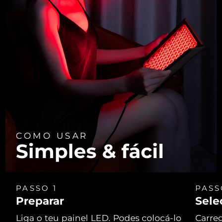
COMO USAR
Simples & fácil
PASSO 1
PASS
Preparar
Sele
Liga o teu painel LED. Podes colocá-lo
Carreg