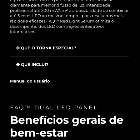
diamante para melhor difusão da luz, intensidade
profissional até 200 mW/cm² e a possibilidade de combinar
até 3 cores LED ao mesmo tempo – para resultados mais
rápidos e eficazes.
FAQ™ Red Light Serum otimiza o
desempenho dos LED com ingredientes ativos
fotorreativos.
O QUE O TORNA ESPECIAL?
Infravermelho próximo profundo (1064 nm): Atinge
camadas profundas para combater sinais avançados de
O QUE INCLUI?
envelhecimento.
FAQ™ Dual LED Panel
Infravermelho próximo (850 nm): Favorece a reparação
Manual do usuário
celular e a regeneração.
FAQ™ Red Light Peptide Serum 30mL
Vermelho (650 nm): Reduz rugas, pigmentação e
Óculos de proteção
flacidez.
Estojo para óculos
Âmbar (570 nm): Acalma vermelhidão e tranquiliza a
FAQ™ DUAL LED PANEL
Suporte do dispositivo (3 peças)
pele stressada.
Cabo de alimentação com 4 adaptadores
Benefícios gerais de
Azul (420 nm): Ajuda a reduzir imperfeições e a suavizar
a textura irregular.
Guia de montagem do suporte
bem-estar
Guia rápido de início
Manual