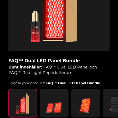
Turkiet
Förväntad leverans
8/10/26
Förenade
Förväntad leverans
8/10/26
Arabemiraten
Storbritannien
Förväntad leverans
8/9/26
USA
Förväntad leverans
8/10/26
Uzbekistan
Förväntad leverans
8/14/26
FAQ™ Dual LED Panel Bundle
Bunt innehåller:
FAQ™ Dual LED Panel och
Vietnam
Förväntad leverans
8/15/26
FAQ™ Red Light Peptide Serum
Choose your product:
FAQ™ Dual LED Panel Bundle