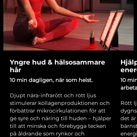
Yngre hud & hälsosammare
Hjäl
hår
ener
10 min dagligen, när som helst.
10 mi
arbeta
Djupt nära-infrarött och rött ljus
stimulerar kollagenproduktionen och
Rött l
förbättrar mikrocirkulationen för att
dygnsr
ge syre och näring till huden – hjälper
det ä
till att minska och förebygga tecken
bärnst
på åldrande som rynkor och
energ