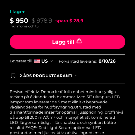
I lager
$ 950
$ 978,9
spara
$ 28,9
Inkl. moms och tull
Lägg till
8/10/26
US
Leverera till:
Förväntad leverans:
2 ÅRS PRODUKTGARANTI
Produkten levereras med FOREOs heltäckande
garanti. Det betyder att vi byter ut produkten
utan extra kostnad om du får problem med den
Bevisat effektiv: Denna kraftfulla enhet minskar synliga
inom två år efter inköpsdatum.
tecken på åldrande och blemmor. Med 512 ultrapura LED-
lampor som levererar de 5 mest kliniskt beprövade
våglängderna för hudföryngring.
Utrustad med
diamantformade linser för optimal ljusspridning, proffsnivå
på upp till 200 mW/cm² och möjlighet att kombinera 3
LED-färger samtidigt – för snabbare och synbart bättre
resultat.
FAQ™ Red Light Serum optimerar LED-
prestandan med ljusreaktiva aktiva ingredienser.