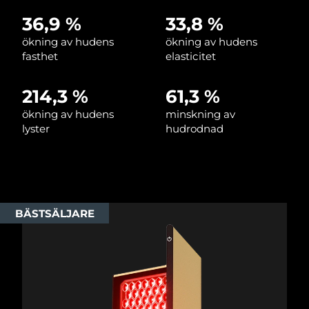
36,9 %
33,8 %
Slovakien
Förväntad leverans
8/9/26
ökning av hudens
ökning av hudens
fasthet
elasticitet
Slovenien
Förväntad leverans
8/9/26
214,3 %
61,3 %
Sydafrika
Förväntad leverans
8/17/26
ökning av hudens
minskning av
Sydkorea
Förväntad leverans
8/11/26
lyster
hudrodnad
Spanien
Förväntad leverans
8/9/26
Sverige
Förväntad leverans
8/9/26
BÄSTSÄLJARE
Schweiz
Förväntad leverans
8/9/26
Taiwan
Förväntad leverans
8/14/26
Thailand
Förväntad leverans
8/13/26