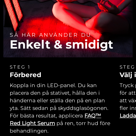
SÅ HÄR ANVÄNDER DU
Enkelt & smidigt
STEG 1
STEG
Förbered
Välj 
Koppla in din LED-panel. Du kan
Tryck
placera den på stativet, hålla den i
för at
händerna eller ställa den på en plan
att vä
yta. Sätt sedan på skyddsglasögonen.
fler i
För bästa resultat, applicera
FAQ™
Ladda
Red Light Serum
på ren, torr hud före
behandlingen.