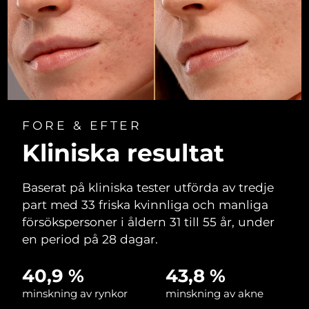
Filippinerna
Förväntad leverans
8/12/26
Polen
Förväntad leverans
8/10/26
Portugal
Förväntad leverans
8/9/26
Puerto Rico
Förväntad leverans
8/11/26
FORE & EFTER
Qatar
Kliniska resultat
Förväntad leverans
8/10/26
Réunion
Förväntad leverans
8/14/26
Baserat på kliniska tester utförda av tredje
part med 33 friska kvinnliga och manliga
Rumänien
Förväntad leverans
8/9/26
försökspersoner i åldern 31 till 55 år, under
en period på 28 dagar.
Ryssland
Förväntad leverans
8/17/26
40,9 %
43,8 %
Saudiarabien
Förväntad leverans
8/10/26
minskning av rynkor
minskning av akne
Singapore
Förväntad leverans
8/11/26