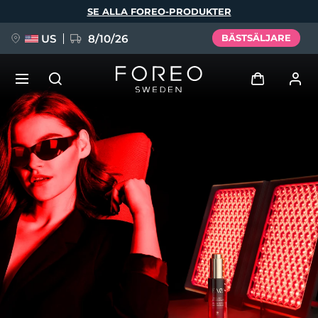
Hoppa
SE ALLA FOREO-PRODUKTER
till
huvudinnehåll
US
8/10/26
BÄSTSÄLJARE
NYHET
Logga in
Språk
BREAKING NEWS
Användarprofil
English
Deutsch
Español
Mina enheter
FAQ™ Pure Beauty-Tech Elixir
Français
Italiano
Português
Mina beställningar
Polski
Svenska
Русский
Türkçe
简体中文
繁體中文
Mina adresser
issa™ Teeth Whitening Set
Mina prenumerationer