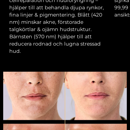
cellreparation och hudföryngring –
styrk
hjälper till att behandla djupa rynkor,
99,99 
Macao SAR
Förväntad leverans
8/11/26
fina linjer & pigmentering. Blått (420
ansik
nm) minskar akne, förstorade
Malaysia
Förväntad leverans
8/12/26
talgkörtlar & ojämn hudstruktur.
Bärnsten (570 nm) hjälper till att
Malta
Förväntad leverans
8/9/26
reducera rodnad och lugna stressad
hud.
Mexiko
Förväntad leverans
8/13/26
Monaco
Förväntad leverans
8/10/26
Nederländerna
Förväntad leverans
8/9/26
Nya Zeeland
Förväntad leverans
8/9/26
Norge
Förväntad leverans
8/9/26
Oman
Förväntad leverans
8/12/26