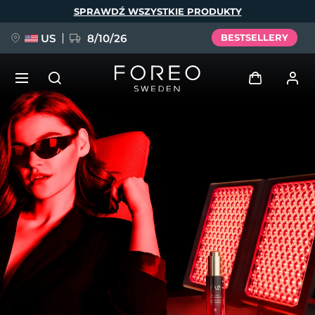
Przejdź
SPRAWDŹ WSZYSTKIE PRODUKTY
do
treści
US
8/10/26
BESTSELLERY
NOWOŚĆ
Zaloguj
Język
BREAKING NEWS
Profil użytkownika
English
Deutsch
Español
Moje urządzenia
FAQ™ Pure Beauty-Tech Elixir
Français
Italiano
Português
Moje zamówienia
Polski
Svenska
Русский
Türkçe
简体中文
繁體中文
Moje adresy
issa™ Teeth Whitening Set
Moje subskrypcje