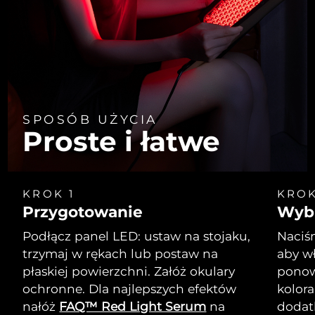
SPOSÓB UŻYCIA
Proste i łatwe
KROK 1
KROK
Przygotowanie
Wybi
Podłącz panel LED: ustaw na stojaku,
Naciśn
trzymaj w rękach lub postaw na
aby wł
płaskiej powierzchni. Załóż okulary
ponow
ochronne. Dla najlepszych efektów
kolor
nałóż
FAQ™ Red Light Serum
na
dodat