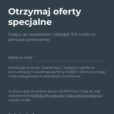
Otrzymaj oferty
specjalne
Dołącz do newslettera i zdobądź 15% zniżki na
pierwsze zamówienie!
Adres e-mail
Naciskając przycisk „Subskrybuj”, wyrażam zgodę na
komunikację marketingową firmy FOREO. Wiem, że mogę
z niej zrezygnować w dowolnym momencie.
Ta strona jest chroniona przez reCAPTCHA i mają do niej
zastosowanie
Polityka Prywatności
i
Warunki korzystania
z
usługi Google.