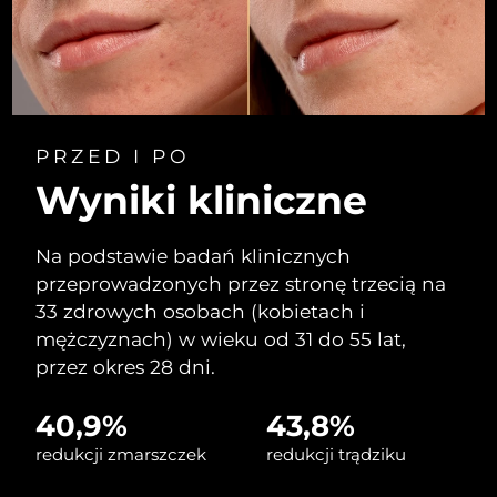
Oczekiwany czas dostawy
Liban
10/08/2026
Oczekiwany czas dostawy
Litwa
09/08/2026
Oczekiwany czas dostawy
Luksemburg
PRZED I PO
09/08/2026
Wyniki kliniczne
Oczekiwany czas dostawy
SRA Makau (Chiny)
11/08/2026
Na podstawie badań klinicznych
Oczekiwany czas dostawy
przeprowadzonych przez stronę trzecią na
Malezja
12/08/2026
33 zdrowych osobach (kobietach i
mężczyznach) w wieku od 31 do 55 lat,
Oczekiwany czas dostawy
Malta
09/08/2026
przez okres 28 dni.
Oczekiwany czas dostawy
Meksyk
40,9%
43,8%
13/08/2026
redukcji zmarszczek
redukcji trądziku
Oczekiwany czas dostawy
Monako
10/08/2026