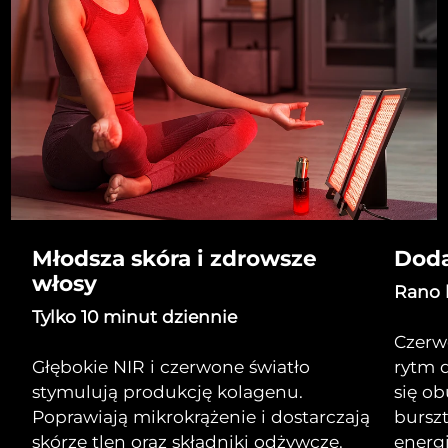
Młodsza skóra i zdrowsze
Doda
włosy
Rano 
Tylko 10 minut dziennie
Czerw
Głębokie NIR i czerwone światło
rytm d
stymulują produkcję kolagenu.
się ob
Poprawiają mikrokrążenie i dostarczają
bursz
skórze tlen oraz składniki odżywcze.
energi