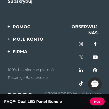
POMOC
OBSERWUJ
NAS
Kontakt
MOJE KONTO
Zamówienia & Wysyłka
Rejestracja produktu
FIRMA
Gwarancja & Zwroty
Pomoc
O nas
Pytania i odpowiedzi
100% bezpieczne płatności
Program partnerski
Informacje o baterii
Recenzje Bazaarvoice
Wiadomości
partnerskie
© 2026 FOREO Wszelkie prawa
MYSA
zastrzeżone
FAQ™ Dual LED Panel Bundle
Kup
Dystrybutorzy