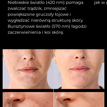
Niebieskie światło (420 nm) pomaga
jak w 
zwalczać trądzik, zmniejszać
Oczekiwany czas dostawy
Izrael
13/08/2026
powiększone gruczoły łojowe i
wygładzać nierówną strukturę skóry.
Oczekiwany czas dostawy
Włochy
Bursztynowe światło (570 nm) łagodzi
09/08/2026
zaczerwienienia i koi skórę.
Oczekiwany czas dostawy
Japonia
12/08/2026
Oczekiwany czas dostawy
Jersey
14/08/2026
Oczekiwany czas dostawy
Kazachstan
11/08/2026
Oczekiwany czas dostawy
Kuwejt
09/08/2026
Oczekiwany czas dostawy
Łotwa
09/08/2026