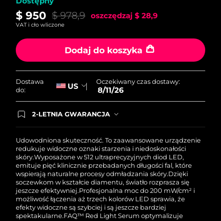
Dostępny
09/08/2026
$ 950
$ 978,9
oszczędzaj
$ 28,9
Oczekiwany czas dostawy
Słowenia
VAT i cło wliczone
09/08/2026
Dodaj do koszyka
Republika
Oczekiwany czas dostawy
Południowej Afryki
17/08/2026
Oczekiwany czas dostawy:
Dostawa
Oczekiwany czas dostawy
US
Korea Południowa
8/11/26
do:
11/08/2026
2-LETNIA GWARANCJA
Oczekiwany czas dostawy
Hiszpania
Dzisiejsze zamówienie uprawnia do korzystania z
09/08/2026
pełnej gwarancji FOREO. Oznacza to, że w
przypadku wystąpienia problemów w ciągu 2 lat
Udowodniona skuteczność. To zaawansowane urządzenie
Oczekiwany czas dostawy
Szwecja
od zakupu, FOREO bezpłatnie wymieni produkt.
redukuje widoczne oznaki starzenia i niedoskonałości
09/08/2026
skóry.
Wyposażone w 512 ultraprecyzyjnych diod LED,
emituje pięć klinicznie przebadanych długości fal, które
wspierają naturalne procesy odmładzania skóry.
Dzięki
Oczekiwany czas dostawy
Szwajcaria
soczewkom w kształcie diamentu, światło rozprasza się
09/08/2026
jeszcze efektywniej.
Profesjonalna moc do 200 mW/cm² i
możliwość łączenia aż trzech kolorów LED sprawia, że
Oczekiwany czas dostawy
Tajwan
efekty widoczne są szybciej i są jeszcze bardziej
14/08/2026
spektakularne.
FAQ™ Red Light Serum optymalizuje