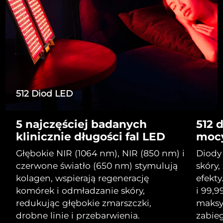
Serum
Gibraltar
All revitalizing eye massagers
issa™ Teeth Whitening Gel
13/08/2026
Advanced pore care essentials
For healthy hair
18% PAP
Kosmetyki
Mężczyźni
Oczekiwany czas dostawy
Grecja
09/08/2026
SRA Hongkong
Oczekiwany czas dostawy
(Chiny)
10/08/2026
Kupuj
Oczekiwany czas dostawy
512 Diod LED
Węgry
09/08/2026
5 najczęściej badanych
512 
Oczekiwany czas dostawy
Islandia
FOREO APP
10/08/2026
klinicznie długości fal LED
moc
O NAS
Oczekiwany czas dostawy
Głębokie NIR (1064 nm), NIR (850 nm) i
Diody
Indonezja
07/08/2026
czerwone światło (650 nm) stymulują
skóry,
kolagen, wspierają regenerację
efekt
Oczekiwany czas dostawy
Irlandia
komórek i odmładzanie skóry,
i 99,9
09/08/2026
redukując głębokie zmarszczki,
maksy
Oczekiwany czas dostawy
drobne linie i przebarwienia.
zabieg
Wyspa Man
11/08/2026