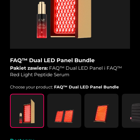
Oczekiwany czas dostawy
Portoryko
11/08/2026
Oczekiwany czas dostawy
Katar
10/08/2026
Oczekiwany czas dostawy
Reunion
14/08/2026
FAQ™ Dual LED Panel Bundle
Oczekiwany czas dostawy
Rumunia
09/08/2026
Pakiet zawiera:
FAQ™ Dual LED Panel i FAQ™
Red Light Peptide Serum
Oczekiwany czas dostawy
Rosja
17/08/2026
Choose your product:
FAQ™ Dual LED Panel Bundle
Oczekiwany czas dostawy
Arabia Saudyjska
10/08/2026
Oczekiwany czas dostawy
Singapur
11/08/2026
Oczekiwany czas dostawy
Słowacja