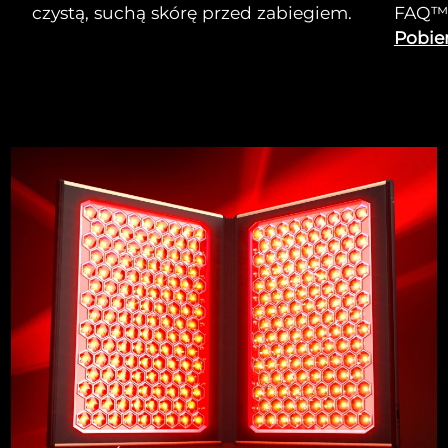
czystą, suchą skórę przed zabiegiem.
FAQ™ 
Pobier