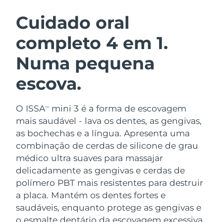
ROTINA DE BELEZA SUECA
Áustria
Entrega prevista
8/10/26
Cuidado oral
completo 4 em 1.
Barein
Entrega prevista
8/11/26
Numa pequena
Limpeza facial
Lifting facial
Bélgica
Entrega prevista
8/10/26
LUNA™ 4 kit
BEAR™ 2 kit
escova.
Bermudas
Entrega prevista
8/16/26
Anti-aging massage
Microcurrent toning
O ISSA
mini 3 é a forma de escovagem
Bósnia e
TM
Entrega prevista
8/13/26
Hidratação
Cuidado oral
Herzegovina
mais saudável - lava os dentes, as gengivas,
LUNA™ 4 Plus
BEAR™ 2 go
as bochechas e a língua. Apresenta uma
UFO™ 3 kit
issa™ 4
Massage, LED heating
Microcurrent toning on-the-go
Brunei
Entrega prevista
8/15/26
combinação de cerdas de silicone de grau
TRATAMENTO ANTIENVELHECIMENTO
Deep facial hydration
Hybrid silicone sonic toothbrush
médico ultra suaves para massajar
FAQ™
Bulgária
Entrega prevista
8/10/26
delicadamente as gengivas e cerdas de
LUNA™ 4 Men
BEAR™ 2 eyes & lips
UFO™ 3 LED
NEW
polímero PBT mais resistentes para destruir
issa™ 4 plus
Canadá
For men, anti-aging massage
Microcurrent line smoothing device
Entrega prevista
8/14/26
a placa. Mantém os dentes fortes e
Near-infrared and red light therapy
Smart hybrid silicone sonic toothbrush
device
saudáveis, enquanto protege as gengivas e
Chile
Entrega prevista
8/14/26
Antienvelhecimento
Tratamentos LED
o esmalte dentário da escovagem excessiva.