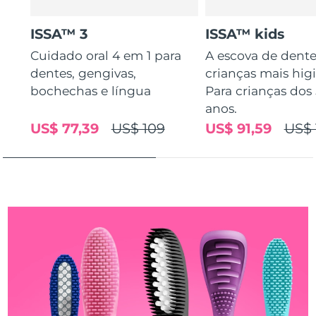
Tailândia
Entrega prevista
8/14/26
ISSA™ 3
ISSA™ kids
Turquia
Entrega prevista
8/11/26
Cuidado oral 4 em 1 para
A escova de dente
dentes, gengivas,
crianças mais higi
Emirados Árabes
Entrega prevista
8/11/26
Unidos
bochechas e língua
Para crianças dos 
anos.
Reino Unido
Entrega prevista
8/10/26
US$ 77,39
US$ 109
US$ 91,59
US$ 
Estados Unidos
Entrega prevista
8/11/26
Uzbequistão
Entrega prevista
8/15/26
Vietnã
Entrega prevista
8/16/26