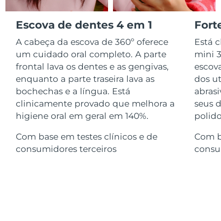
Serum
issa™ Teeth Whitening Gel
Advanced pore care essentials
For healthy hair
18% PAP
Israel
Entrega prevista
8/14/26
Escova de dentes 4 em 1
Fort
Cosméticos
Homens
A cabeça da escova de 360º oferece
Está 
Itália
Entrega prevista
8/10/26
um cuidado oral completo. A parte
mini 
frontal lava os dentes e as gengivas,
escov
Japão
Entrega prevista
8/13/26
enquanto a parte traseira lava as
dos ut
Comprar todos
bochechas e a língua. Está
abras
Jersey
Entrega prevista
8/15/26
clinicamente provado que melhora a
seus d
Cazaquistão
higiene oral em geral em 140%.
polid
Entrega prevista
8/12/26
FOREO APP
Com base em testes clínicos e de
Com ba
Kuwait
Entrega prevista
8/10/26
SOBRE
consumidores terceiros
consu
Letônia
Entrega prevista
8/10/26
Líbano
Entrega prevista
8/11/26
Lituânia
Entrega prevista
8/10/26