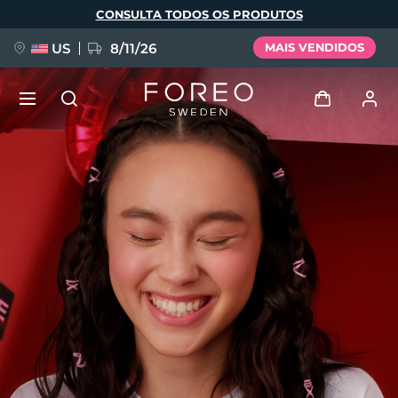
Pular
CONSULTA TODOS OS PRODUTOS
para
o
conteúdo
principal
US
8/11/26
MAIS VENDIDOS
NOVIDADE
Entrar
Idioma
BREAKING NEWS
Perfil de usuário
English
Deutsch
Español
Meus aparelhos
FAQ™ Pure Beauty-Tech Elixir
Français
Italiano
Português
Meus pedidos
Polski
Svenska
Русский
Türkçe
简体中文
繁體中文
Meus endereços
issa™ Teeth Whitening Set
As minhas subscrições