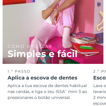
COMO UTILIZAR
Simples e fácil
1.º PASSO
2.º 
Aplica a escova de dentes
Esco
Aplica a tua escova de dentes habitual
Lava 
nas cerdas, e liga o teu ISSA
mini 3 ao
lavar
TM
pressionares o botão universal.
2 min
escov