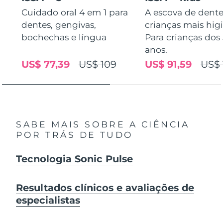
Cuidado oral 4 em 1 para
A escova de dente
dentes, gengivas,
crianças mais higi
bochechas e língua
Para crianças dos 
anos.
US$ 77,39
US$ 109
US$ 91,59
US$ 
SABE MAIS SOBRE A CIÊNCIA
POR TRÁS DE TUDO
Tecnologia Sonic Pulse
Resultados clínicos e avaliações de
especialistas