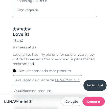
Iniciar chat
LUNA™ mini 3
Coleção
Comprar