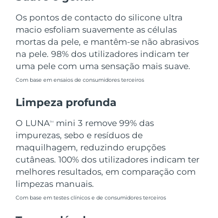
Omã
Entrega prevista
8/12/26
Os pontos de contacto do silicone ultra
macio esfoliam suavemente as células
Filipinas
Entrega prevista
8/12/26
mortas da pele, e mantêm-se não abrasivos
Polônia
na pele. 98% dos utilizadores indicam ter
Entrega prevista
8/10/26
uma pele com uma sensação mais suave.
Portugal
Entrega prevista
8/9/26
Com base em ensaios de consumidores terceiros
Porto Rico
Entrega prevista
8/11/26
Limpeza profunda
Catar
Entrega prevista
8/10/26
O LUNA
mini 3 remove 99% das
TM
impurezas, sebo e resíduos de
Reunião
Entrega prevista
8/14/26
maquilhagem, reduzindo erupções
cutâneas. 100% dos utilizadores indicam ter
Romênia
Entrega prevista
8/9/26
melhores resultados, em comparação com
limpezas manuais.
Rússia
Entrega prevista
8/17/26
Com base em testes clínicos e de consumidores terceiros
Arábia Saudita
Entrega prevista
8/10/26