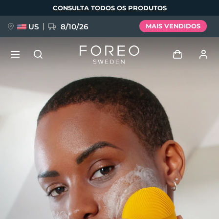
Pular
CONSULTA TODOS OS PRODUTOS
para
o
conteúdo
principal
US
8/10/26
MAIS VENDIDOS
NOVIDADE
Entrar
Idioma
BREAKING NEWS
Perfil de usuário
English
Deutsch
Español
Meus aparelhos
FAQ™ Pure Beauty-Tech Elixir
Français
Italiano
Português
Meus pedidos
Polski
Svenska
Русский
Türkçe
简体中文
繁體中文
Meus endereços
issa™ Teeth Whitening Set
As minhas subscrições