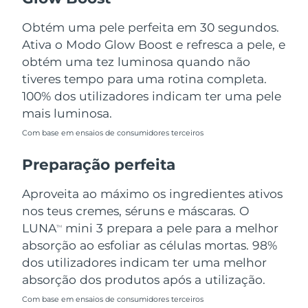
Tailândia
Entrega prevista
8/13/26
Obtém uma pele perfeita em 30 segundos.
Turquia
Entrega prevista
8/10/26
Ativa o Modo Glow Boost e refresca a pele, e
obtém uma tez luminosa quando não
Emirados Árabes
tiveres tempo para uma rotina completa.
Entrega prevista
8/10/26
Unidos
100% dos utilizadores indicam ter uma pele
mais luminosa.
Reino Unido
Entrega prevista
8/9/26
Com base em ensaios de consumidores terceiros
Estados Unidos
Entrega prevista
8/10/26
Preparação perfeita
Uzbequistão
Entrega prevista
8/14/26
Aproveita ao máximo os ingredientes ativos
nos teus cremes, séruns e máscaras. O
Vietnã
Entrega prevista
8/15/26
LUNA
mini 3 prepara a pele para a melhor
TM
absorção ao esfoliar as células mortas. 98%
dos utilizadores indicam ter uma melhor
absorção dos produtos após a utilização.
Com base em ensaios de consumidores terceiros