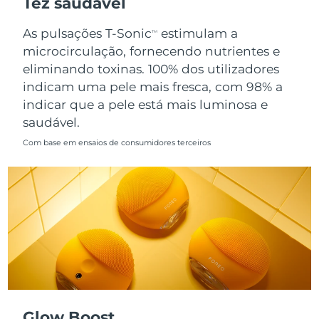
Tez saudável
Singapura
Entrega prevista
8/11/26
As pulsações T-Sonic
estimulam a
TM
microcirculação, fornecendo nutrientes e
Eslováquia
Entrega prevista
8/9/26
eliminando toxinas. 100% dos utilizadores
indicam uma pele mais fresca, com 98% a
Eslovênia
Entrega prevista
8/9/26
indicar que a pele está mais luminosa e
saudável.
África do Sul
Entrega prevista
8/17/26
Com base em ensaios de consumidores terceiros
Coreia do Sul
Entrega prevista
8/11/26
Espanha
Entrega prevista
8/9/26
Suécia
Entrega prevista
8/9/26
Suíça
Entrega prevista
8/9/26
Taiwan
Entrega prevista
8/14/26
Glow Boost