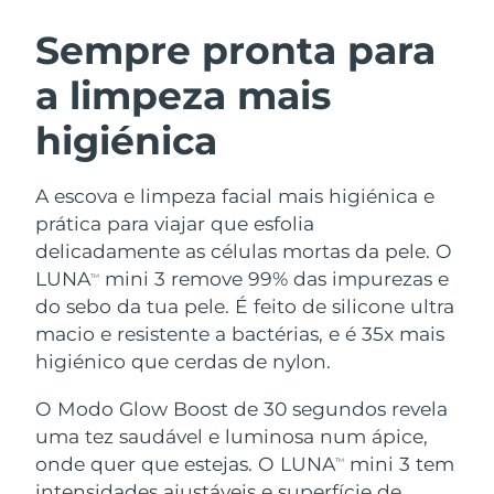
ROTINA DE BELEZA SUECA
Áustria
Entrega prevista
8/9/26
Sempre pronta para
a limpeza mais
Barein
Entrega prevista
8/10/26
higiénica
Limpeza facial
Lifting facial
Bélgica
Entrega prevista
8/9/26
LUNA™ 4 kit
BEAR™ 2 kit
Bermudas
Entrega prevista
8/15/26
A escova e limpeza facial mais higiénica e
Anti-aging massage
Microcurrent toning
prática para viajar que esfolia
Bósnia e
delicadamente as células mortas da pele. O
Entrega prevista
8/12/26
Hidratação
Cuidado oral
Herzegovina
LUNA
mini 3 remove 99% das impurezas e
LUNA™ 4 Plus
BEAR™ 2 go
TM
UFO™ 3 kit
issa™ 4
do sebo da tua pele. É feito de silicone ultra
Massage, LED heating
Microcurrent toning on-the-go
Brunei
Entrega prevista
8/14/26
TRATAMENTO ANTIENVELHECIMENTO
macio e resistente a bactérias, e é 35x mais
Deep facial hydration
Hybrid silicone sonic toothbrush
FAQ™
higiénico que cerdas de nylon.
Bulgária
Entrega prevista
8/9/26
LUNA™ 4 Men
BEAR™ 2 eyes & lips
UFO™ 3 LED
NEW
O Modo Glow Boost de 30 segundos revela
issa™ 4 plus
Canadá
For men, anti-aging massage
Microcurrent line smoothing device
Entrega prevista
8/13/26
uma tez saudável e luminosa num ápice,
Near-infrared and red light therapy
Smart hybrid silicone sonic toothbrush
device
onde quer que estejas. O LUNA
mini 3 tem
TM
Chile
Entrega prevista
8/13/26
Antienvelhecimento
Tratamentos LED
intensidades ajustáveis e superfície de