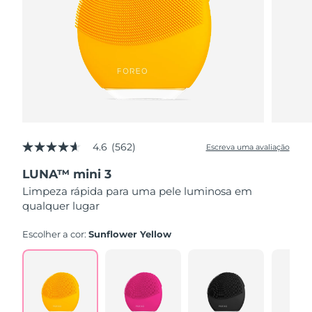
4.6
(562)
Escreva uma avaliação
4.6
de
LUNA™ mini 3
5
estrelas,
Limpeza rápida para uma pele luminosa em
valor
qualquer lugar
médio
de
avaliação.
Escolher a cor:
Sunflower Yellow
Read
562
Reviews.
Link
abre
na
mesma