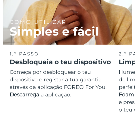
COMO UTILIZAR
Simples e fácil
1.º PASSO
2.º 
Desbloqueia o teu dispositivo
Limp
Começa por desbloquear o teu
Humede
dispositivo e registar a tua garantia
de lim
através da aplicação FOREO For You.
perfe
Descarrega
a aplicação.
Foam 
e pres
o teu 