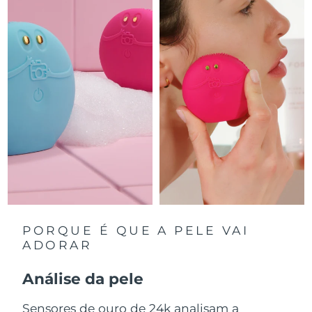
Luxemburgo
Entrega prevista
8/9/26
Macau, RAE da
Entrega prevista
8/11/26
China
Malásia
Entrega prevista
8/12/26
Malta
Entrega prevista
8/9/26
México
Entrega prevista
8/13/26
Mônaco
Entrega prevista
8/10/26
Países Baixos
Entrega prevista
8/9/26
PORQUE É QUE A PELE VAI
ADORAR
Nova Zelândia
Entrega prevista
8/9/26
Análise da pele
Noruega
Entrega prevista
8/9/26
Sensores de ouro de 24k analisam a