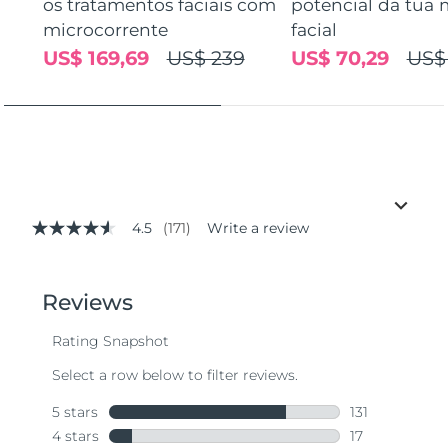
os tratamentos faciais com
potencial da tua 
microcorrente
facial
US$ 169,69
US$ 239
US$ 70,29
US$
4.5
(171)
Write a review
4.5
out
of
5
stars,
average
rating
value.
Read
171
Reviews.
Same
page
link.