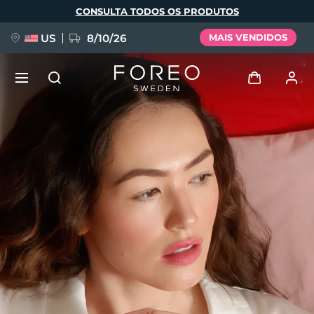
Pular
CONSULTA TODOS OS PRODUTOS
para
o
conteúdo
principal
US
8/10/26
MAIS VENDIDOS
NOVIDADE
Entrar
Idioma
BREAKING NEWS
Perfil de usuário
English
Deutsch
Español
Meus aparelhos
FAQ™ Pure Beauty-Tech Elixir
Français
Italiano
Português
Meus pedidos
Polski
Svenska
Русский
Türkçe
简体中文
繁體中文
Meus endereços
issa™ Teeth Whitening Set
As minhas subscrições