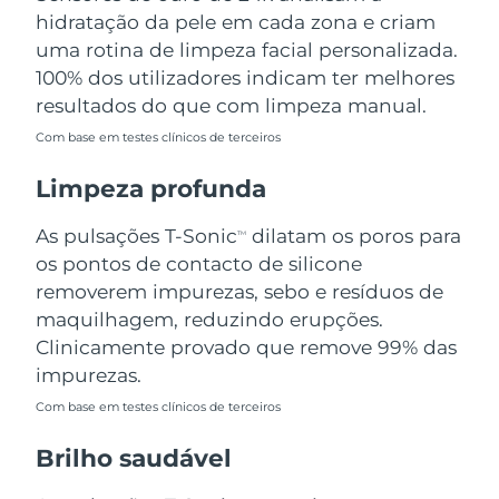
Omã
Entrega prevista
8/12/26
hidratação da pele em cada zona e criam
uma rotina de limpeza facial personalizada.
Filipinas
Entrega prevista
8/12/26
100% dos utilizadores indicam ter melhores
resultados do que com limpeza manual.
Polônia
Entrega prevista
8/10/26
Com base em testes clínicos de terceiros
Portugal
Entrega prevista
8/9/26
Limpeza profunda
Porto Rico
Entrega prevista
8/11/26
As pulsações T-Sonic
dilatam os poros para
TM
os pontos de contacto de silicone
Catar
Entrega prevista
8/10/26
removerem impurezas, sebo e resíduos de
maquilhagem, reduzindo erupções.
Reunião
Entrega prevista
8/14/26
Clinicamente provado que remove 99% das
impurezas.
Romênia
Entrega prevista
8/9/26
Com base em testes clínicos de terceiros
Rússia
Entrega prevista
8/17/26
Brilho saudável
Arábia Saudita
Entrega prevista
8/10/26