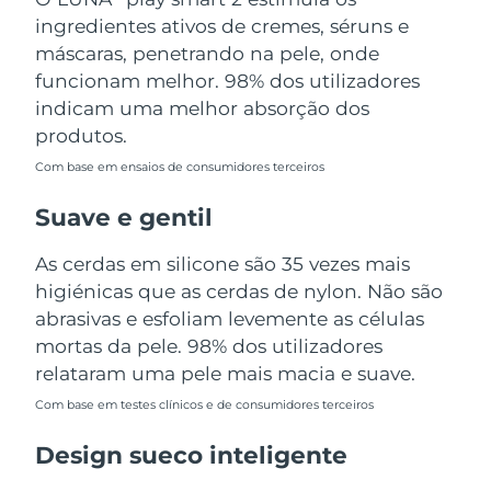
Tailândia
Entrega prevista
8/13/26
ingredientes ativos de cremes, séruns e
máscaras, penetrando na pele, onde
Turquia
Entrega prevista
8/10/26
funcionam melhor. 98% dos utilizadores
indicam uma melhor absorção dos
Emirados Árabes
Entrega prevista
8/10/26
produtos.
Unidos
Com base em ensaios de consumidores terceiros
Reino Unido
Entrega prevista
8/9/26
Suave e gentil
Estados Unidos
Entrega prevista
8/10/26
As cerdas em silicone são 35 vezes mais
higiénicas que as cerdas de nylon. Não são
Uzbequistão
Entrega prevista
8/14/26
abrasivas e esfoliam levemente as células
Vietnã
mortas da pele. 98% dos utilizadores
Entrega prevista
8/15/26
relataram uma pele mais macia e suave.
Com base em testes clínicos e de consumidores terceiros
Design sueco inteligente