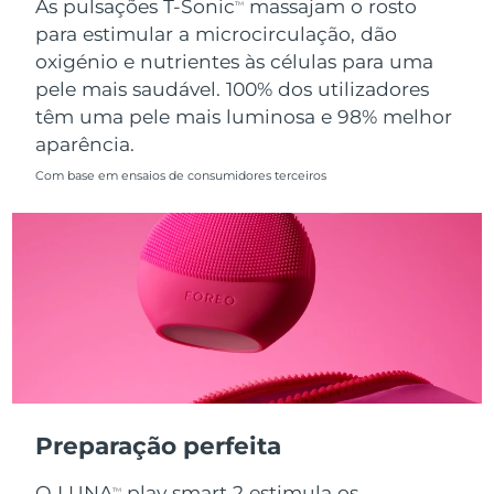
As pulsações T-Sonic
massajam o rosto
TM
para estimular a microcirculação, dão
Singapura
Entrega prevista
8/11/26
oxigénio e nutrientes às células para uma
pele mais saudável. 100% dos utilizadores
Eslováquia
Entrega prevista
8/9/26
têm uma pele mais luminosa e 98% melhor
aparência.
Eslovênia
Entrega prevista
8/9/26
Com base em ensaios de consumidores terceiros
África do Sul
Entrega prevista
8/17/26
Coreia do Sul
Entrega prevista
8/11/26
Espanha
Entrega prevista
8/9/26
Suécia
Entrega prevista
8/9/26
Suíça
Entrega prevista
8/9/26
Preparação perfeita
Taiwan
Entrega prevista
8/14/26
O LUNA
play smart 2 estimula os
TM