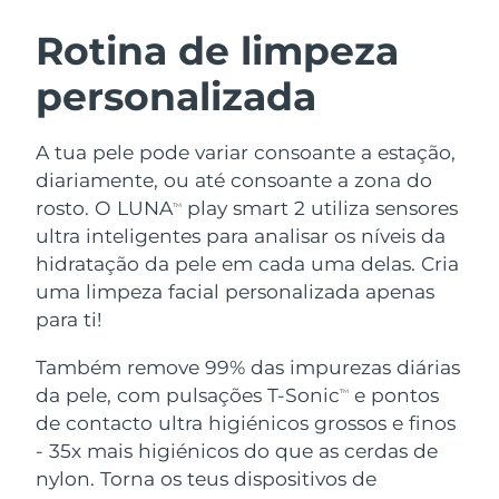
ROTINA DE BELEZA SUECA
Áustria
Entrega prevista
8/9/26
Rotina de limpeza
personalizada
Barein
Entrega prevista
8/10/26
Limpeza facial
Lifting facial
Bélgica
Entrega prevista
8/9/26
A tua pele pode variar consoante a estação,
LUNA™ 4 kit
BEAR™ 2 kit
diariamente, ou até consoante a zona do
Bermudas
Entrega prevista
8/15/26
Anti-aging massage
Microcurrent toning
rosto. O LUNA
play smart 2 utiliza sensores
TM
ultra inteligentes para analisar os níveis da
Bósnia e
Entrega prevista
8/12/26
hidratação da pele em cada uma delas. Cria
Hidratação
Cuidado oral
Herzegovina
LUNA™ 4 Plus
BEAR™ 2 go
uma limpeza facial personalizada apenas
UFO™ 3 kit
issa™ 4
Massage, LED heating
Microcurrent toning on-the-go
para ti!
Brunei
Entrega prevista
8/14/26
TRATAMENTO ANTIENVELHECIMENTO
Deep facial hydration
Hybrid silicone sonic toothbrush
FAQ™
Também remove 99% das impurezas diárias
Bulgária
Entrega prevista
8/9/26
da pele, com pulsações T-Sonic
e pontos
LUNA™ 4 Men
BEAR™ 2 eyes & lips
TM
UFO™ 3 LED
NEW
issa™ 4 plus
de contacto ultra higiénicos grossos e finos
Canadá
For men, anti-aging massage
Microcurrent line smoothing device
Entrega prevista
8/13/26
Near-infrared and red light therapy
- 35x mais higiénicos do que as cerdas de
Smart hybrid silicone sonic toothbrush
device
Chile
nylon. Torna os teus dispositivos de
Entrega prevista
8/13/26
Antienvelhecimento
Tratamentos LED