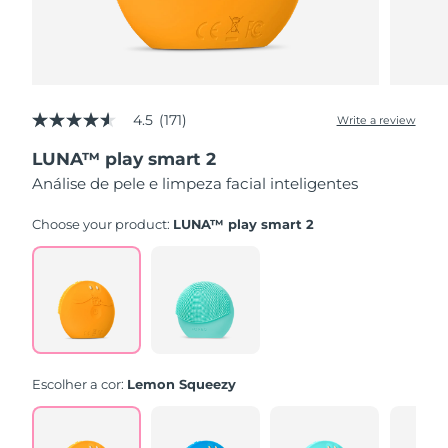
4.5
(171)
Write a review
4.5
out
LUNA™ play smart 2
of
5
Análise de pele e limpeza facial inteligentes
stars,
average
rating
Choose your product:
LUNA™ play smart 2
value.
Read
171
Reviews.
Same
page
link.
Escolher a cor:
Lemon Squeezy