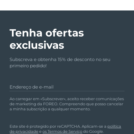
Tenha ofertas
exclusivas
Subscreva e obtenha 15% de desconto no seu
primeiro pedido!
Endereço de e-mail
Ao carregar em «Subscrever», aceito receber comunicações
de marketing da FOREO. Compreendo que posso cancelar
a minha subscrição a qualquer momento.
Este site é protegido por reCAPTCHA. Aplicam-se a
política
de privacidade
e
os Termos de Serviço
do Google.