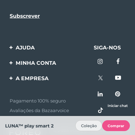
AJUDA
SIGA-NOS
Entre em contato
MINHA CONTA
Encomendas & Envios
Registro de produto
A EMPRESA
Garantia & Devolução
Suporte
Sobre FOREO
Perguntas frequentes
Pagamento 100% seguro
Afiliados
Informações da bateria
Iniciar chat
Avaliações da Bazaarvoice
Notícias de afiliados
MYSA
LUNA™ play smart 2
Coleção
Comprar
© 2026 FOREO Todos os direitos