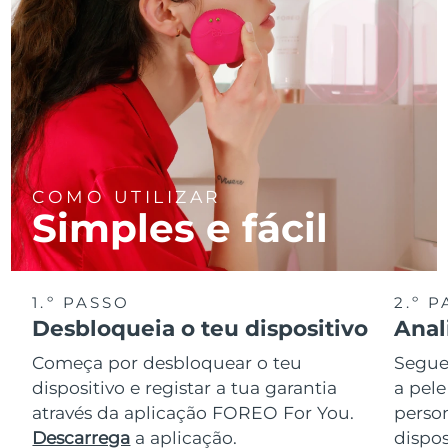
COMO UTILIZAR
Simples e fácil
1.º PASSO
2.º 
Desbloqueia o teu dispositivo
Anal
Começa por desbloquear o teu
Segue 
dispositivo e registar a tua garantia
a pele
através da aplicação FOREO For You.
perso
Descarrega
a aplicação.
dispos