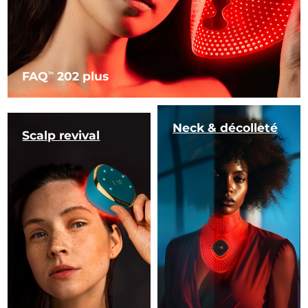
FAQ
202 plus
TM
Neck & décolleté
Scalp revival