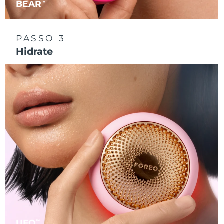
BEAR
TM
Singapura
Entrega prevista
8/11/26
PASSO 3
Eslováquia
Entrega prevista
8/9/26
Hidrate
Eslovênia
Entrega prevista
8/9/26
África do Sul
Entrega prevista
8/17/26
Coreia do Sul
Entrega prevista
8/11/26
Espanha
Entrega prevista
8/9/26
Suécia
Entrega prevista
8/9/26
Suíça
Entrega prevista
8/9/26
Taiwan
Entrega prevista
8/14/26
UFO
TM