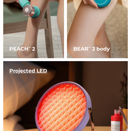
PEACH
2
BEAR
2 body
TM
TM
Projected LED