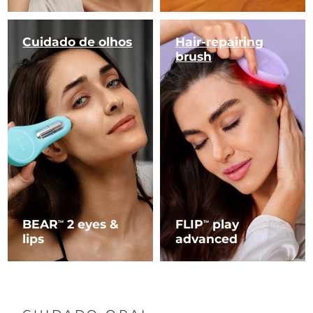
Cuidado de olhos
Hair-repairing
brush
BEAR
2 eyes &
FLIP
play
TM
TM
lips
advanced