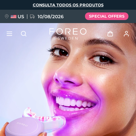
Pular
CONSULTA TODOS OS PRODUTOS
para
o
conteúdo
principal
US
10/08/2026
SPECIAL OFFERS
NOVIDADE
Entrar
Idioma
BREAKING NEWS
Perfil de usuário
English
Deutsch
Español
Meus aparelhos
FAQ™ Pure Beauty-Tech Elixir
Français
Italiano
Português
Meus pedidos
Polski
Svenska
Русский
Türkçe
简体中文
繁體中文
Meus endereços
issa™ Teeth Whitening Set
As minhas subscrições