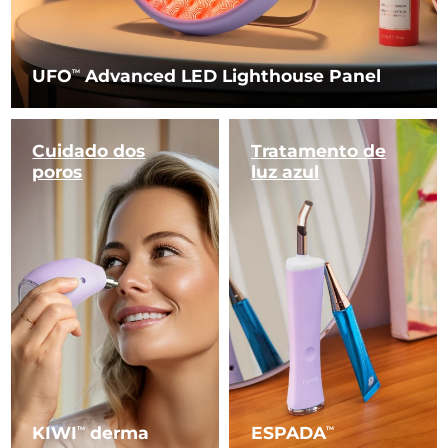
UFO
Advanced LED Lighthouse Panel
TM
Cuidado dos
Tratamento
de
poros
luz azul
KIWI
derma
ESPADA
TM
TM