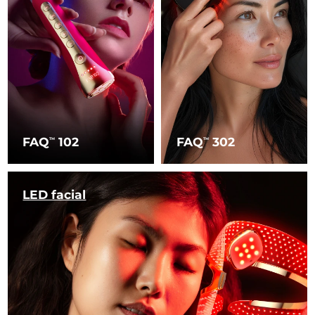
FAQ
102
FAQ
302
TM
TM
LED facial