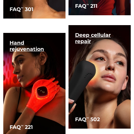
FAQ
211
TM
FAQ
301
TM
Deep cellular
repair
Hand
rejuvenation
FAQ
502
TM
FAQ
221
TM