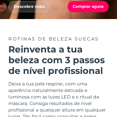
Serum
issa™ Teeth Whitening Gel
Advanced pore care essentials
Descobre mais
Comprar agora
For healthy hair
18% PAP
Israel
Entrega prevista
8/13/26
Cosméticos
Homens
Itália
Entrega prevista
8/9/26
Japão
Entrega prevista
8/12/26
ROTINAS DE BELEZA SUECAS
Comprar todos
Reinventa a tua
Jersey
Entrega prevista
8/14/26
beleza com 3 passos
Cazaquistão
Entrega prevista
8/11/26
FOREO APP
de nível profissional
Kuwait
Entrega prevista
8/9/26
SOBRE
Deixa a tua pele respirar, com uma
Letônia
Entrega prevista
8/9/26
aparência naturalmente esticada e
luminosa com as luzes LED e o ritual da
Líbano
Entrega prevista
8/10/26
máscara. Consiga resultados de nível
profissional a qualquer altura em qualquer
Lituânia
Entrega prevista
8/9/26
lugar. Tão fácil como consultar a nossa