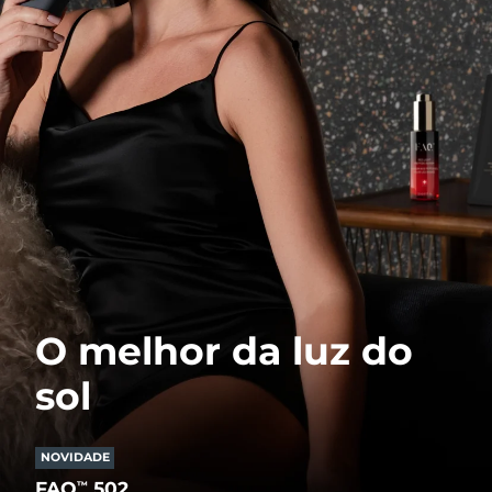
O melhor da luz do
sol
NOVIDADE
FAQ
502
™