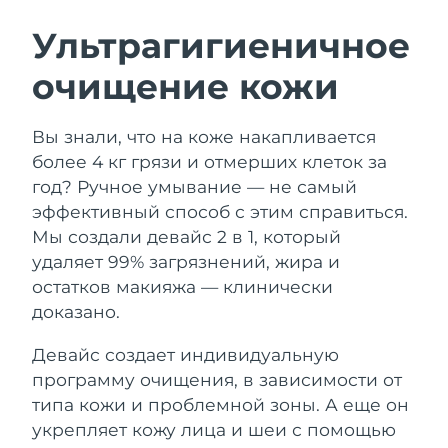
ШВЕДСКИЙ УХОД ЗА КОЖЕЙ
Ультрагигиеничное
очищение кожи
Ожидаемая дата доставки
Австралия
8/13/26
Очищение кожи
Лифтинг
Вы знали, что на коже накапливается
Ожидаемая дата доставки
Австрия
LUNA™ 4 набор
BEAR™ 2 набор
8/10/26
более 4 кг грязи и отмерших клеток за
Anti-aging massage
Microcurrent toning
год? Ручное умывание — не самый
Ожидаемая дата доставки
Бахрейн
эффективный способ с этим справиться.
8/11/26
Мы создали девайс 2 в 1, который
Увлажнение
Забота о полости рта
LUNA™ 4 Plus
BEAR™ 2 go
удаляет 99% загрязнений, жира и
Ожидаемая дата доставки
Бельгия
UFO™ 3 набор
issa™ 4
8/10/26
Massage, LED heating
Microcurrent toning on-the-go
остатков макияжа — клинически
FAQ™ АНТИВОЗРАСТНОЙ УХОД
Deep facial hydration
Hybrid silicone sonic toothbrush
доказано.
Ожидаемая дата доставки
Бермудские о-ва
8/16/26
NEW
Девайс создает индивидуальную
LUNA™ 4 Men
BEAR™ 2 eyes & lips
UFO™ 3 LED
issa™ 4 plus
программу очищения, в зависимости от
For men, anti-aging massage
Microcurrent line smoothing device
Босния и
Ожидаемая дата доставки
Near-infrared and red light therapy
типа кожи и проблемной зоны. А еще он
Smart hybrid silicone sonic toothbrush
Герцеговина
8/13/26
device
Омоложение
LED-процедуры
укрепляет кожу лица и шеи с помощью