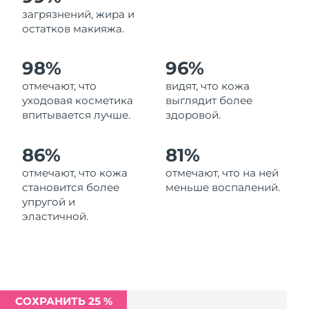
Ожидаемая дата доставки
загрязнений, жира и
Ливан
8/11/26
остатков макияжа.
Ожидаемая дата доставки
Литва
98%
96%
8/10/26
отмечают, что
видят, что кожа
Ожидаемая дата доставки
Люксембург
уходовая косметика
выглядит более
8/10/26
впитывается лучше.
здоровой.
Ожидаемая дата доставки
Макао (САР)
8/12/26
86%
81%
отмечают, что кожа
отмечают, что на ней
Ожидаемая дата доставки
Малайзия
становится более
меньше воспалений.
8/13/26
упругой и
эластичной.
Ожидаемая дата доставки
Мальта
8/10/26
Ожидаемая дата доставки
Мексика
8/14/26
СОХРАНИТЬ 25 %
Ожидаемая дата доставки
Монако