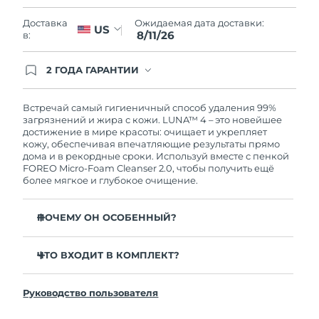
Словакия
8/10/26
Ожидаемая дата доставки:
Доставка
US
8/11/26
в:
Ожидаемая дата доставки
Словения
8/10/26
2 ГОДА ГАРАНТИИ
Южно-Африканская
Заказ на сайте автоматически покрывается
Ожидаемая дата доставки
полным гарантийным обслуживанием FOREO.
Республика
8/18/26
Это означает, что если в течение 2-х лет со дня
Встречай самый гигиеничный способ удаления 99%
покупки с продуктом возникнут проблемы,
загрязнений и жира с кожи. LUNA™ 4 – это новейшее
Ожидаемая дата доставки
FOREO заменит его бесплатно.
достижение в мире красоты: очищает и укрепляет
Республика Корея
8/12/26
кожу, обеспечивая впечатляющие результаты прямо
дома и в рекордные сроки. Используй вместе с пенкой
FOREO Micro-Foam Cleanser 2.0, чтобы получить ещё
Ожидаемая дата доставки
Испания
более мягкое и глубокое очищение.
8/10/26
Ожидаемая дата доставки
ПОЧЕМУ ОН ОСОБЕННЫЙ?
Швеция
8/10/26
96% пользователей отмечают более здоровый вид
кожи. 81% замечают уменьшение высыпаний.
ЧТО ВХОДИТ В КОМПЛЕКТ?
Ожидаемая дата доставки
Швейцария
8/10/26
Удаляет глубоко залегающие загрязнения и себум,
LUNA™ 4
не пересушивая кожу.
Руководство пользователя
LUNA™ Micro-Foam Cleanser 2.0
Ожидаемая дата доставки
86% пользователей отмечают, что кожа выглядит и
Тайвань
8/15/26
ощущается более упругой и эластичной.
Зарядный кабель USB