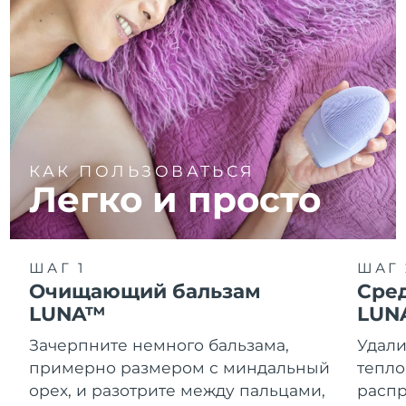
КАК ПОЛЬЗОВАТЬСЯ
Легко и просто
ШАГ 1
ШАГ 
Очищающий бальзам
Сре
LUNA™
LUN
Зачерпните немного бальзама,
Удали
примерно размером с миндальный
тепло
орех, и разотрите между пальцами,
распр