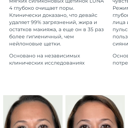
Advanced pore care essentials
мягких силиконовых щетинок LUNA
чувст
For healthy hair
Ожидаемая дата доставки
18% PAP
Гибралтар
4 глубоко очищает поры.
Режим
Косметика
Для мужчин
8/14/26
Клинически доказано, что девайс
глубо
Ожидаемая дата доставки
удаляет 99% загрязнений, жира и
лица 
Греция
8/10/26
остатков макияжа, а еще он в 35 раз
пульс
более гигиеничный, чем
польз
Ожидаемая дата доставки
Гонконг (САР)
нейлоновые щетки.
сияни
8/11/26
Купить
Основано на независимых
Основ
Ожидаемая дата доставки
Венгрия
8/10/26
клинических исследованиях
потре
FOREO APP
Ожидаемая дата доставки
Исландия
8/11/26
ПОДРОБНЕЕ
Ожидаемая дата доставки
Индонезия
8/8/26
Ожидаемая дата доставки
Ирландия
8/10/26
Ожидаемая дата доставки
о-в Мэн