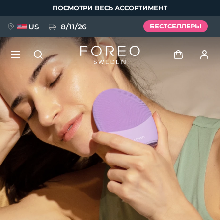
Перейти
ПОСМОТРИ ВЕСЬ АССОРТИМЕНТ
к
основному
содержанию
US
8/11/26
БЕСТСЕЛЛЕРЫ
НОВИНКА
Войти
Язык
BREAKING NEWS
Профиль пользователя
English
Deutsch
Español
Мои приборы
FAQ™ Pure Beauty-Tech Elixir
Français
Italiano
Português
Мои заказы
Polski
Svenska
Русский
Türkçe
简体中文
繁體中文
Мои адреса
issa™ Teeth Whitening Set
Мои подписки