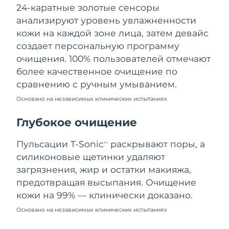
24-каратные золотые сенсоры
Ожидаемая дата доставки
Ливан
8/10/26
анализируют уровень увлажненности
кожи на каждой зоне лица, затем девайс
Ожидаемая дата доставки
Литва
создает персональную программу
8/9/26
очищения. 100% пользователей отмечают
Ожидаемая дата доставки
более качественное очищение по
Люксембург
8/9/26
сравнению с ручным умыванием.
Основано на независимых клинических испытаниях
Ожидаемая дата доставки
Макао (САР)
8/11/26
Глубокое очищение
Ожидаемая дата доставки
Малайзия
8/12/26
Пульсации T-Sonic
раскрывают поры, а
TM
силиконовые щетинки удаляют
Ожидаемая дата доставки
Мальта
загрязнения, жир и остатки макияжа,
8/9/26
предотвращая высыпания. Очищение
Ожидаемая дата доставки
кожи на 99% — клинически доказано.
Мексика
8/13/26
Основано на независимых клинических испытаниях
Ожидаемая дата доставки
Монако