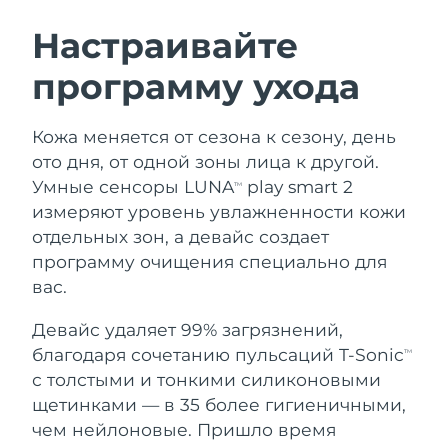
ШВЕДСКИЙ УХОД ЗА КОЖЕЙ
Настраивайте
программу ухода
Ожидаемая дата доставки
Австралия
8/12/26
Очищение кожи
Лифтинг
Кожа меняется от сезона к сезону, день
Ожидаемая дата доставки
Австрия
LUNA™ 4 набор
BEAR™ 2 набор
8/9/26
ото дня, от одной зоны лица к другой.
Anti-aging massage
Microcurrent toning
Умные сенсоры LUNA
play smart 2
TM
Ожидаемая дата доставки
Бахрейн
измеряют уровень увлажненности кожи
8/10/26
отдельных зон, а девайс создает
Увлажнение
Забота о полости рта
LUNA™ 4 Plus
BEAR™ 2 go
программу очищения специально для
Ожидаемая дата доставки
Бельгия
UFO™ 3 набор
issa™ 4
8/9/26
Massage, LED heating
Microcurrent toning on-the-go
вас.
FAQ™ АНТИВОЗРАСТНОЙ УХОД
Deep facial hydration
Hybrid silicone sonic toothbrush
Ожидаемая дата доставки
Девайс удаляет 99% загрязнений,
Бермудские о-ва
8/15/26
NEW
благодаря сочетанию пульсаций T-Sonic
LUNA™ 4 Men
BEAR™ 2 eyes & lips
TM
UFO™ 3 LED
issa™ 4 plus
с толстыми и тонкими силиконовыми
For men, anti-aging massage
Microcurrent line smoothing device
Босния и
Ожидаемая дата доставки
Near-infrared and red light therapy
щетинками — в 35 более гигиеничными,
Smart hybrid silicone sonic toothbrush
Герцеговина
8/12/26
device
Омоложение
LED-процедуры
чем нейлоновые. Пришло время