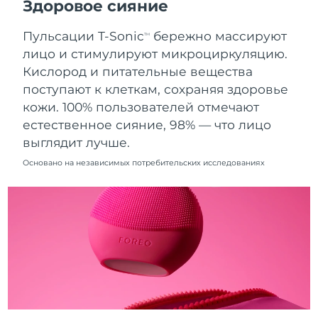
Здоровое сияние
8/10/26
Пульсации T-Sonic
бережно массируют
Ожидаемая дата доставки
TM
Нидерланды
8/9/26
лицо и стимулируют микроциркуляцию.
Кислород и питательные вещества
Ожидаемая дата доставки
Новая Зеландия
поступают к клеткам, сохраняя здоровье
8/9/26
кожи. 100% пользователей отмечают
Ожидаемая дата доставки
естественное сияние, 98% — что лицо
Норвегия
8/9/26
выглядит лучше.
Ожидаемая дата доставки
Основано на независимых потребительских исследованиях
Оман
8/12/26
Ожидаемая дата доставки
Филиппины
8/12/26
Ожидаемая дата доставки
Польша
8/10/26
Ожидаемая дата доставки
Португалия
8/9/26