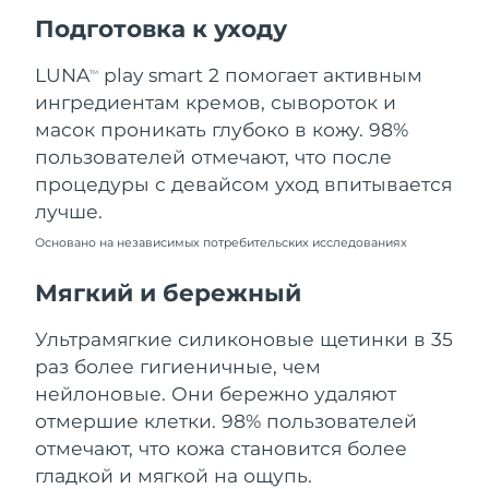
Ожидаемая дата доставки
Подготовка к уходу
Пуэрто-Рико
8/11/26
LUNA
play smart 2 помогает активным
TM
Ожидаемая дата доставки
Катар
ингредиентам кремов, сывороток и
8/10/26
масок проникать глубоко в кожу. 98%
Ожидаемая дата доставки
пользователей отмечают, что после
Реюньон
8/14/26
процедуры с девайсом уход впитывается
лучше.
Ожидаемая дата доставки
Румыния
8/9/26
Основано на независимых потребительских исследованиях
Ожидаемая дата доставки
Мягкий и бережный
Россия
8/17/26
Ультрамягкие силиконовые щетинки в 35
Ожидаемая дата доставки
Саудовская Аравия
раз более гигиеничные, чем
8/10/26
нейлоновые. Они бережно удаляют
Ожидаемая дата доставки
отмершие клетки. 98% пользователей
Сингапур
8/11/26
отмечают, что кожа становится более
гладкой и мягкой на ощупь.
Ожидаемая дата доставки