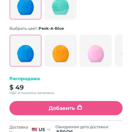
Same
page
link.
Выбрать цвет:
Peek-A-Blue
Распродажа
$ 49
НДС и пошлины включены
Добавить
Ожидаемая дата доставки:
Доставка
US
8/10/26
в: