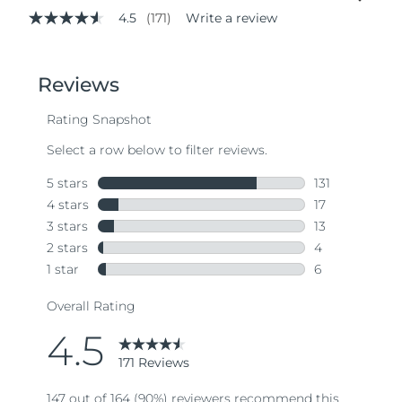
4.5
(171)
Write a review
4.5
out
of
5
stars,
average
rating
value.
Read
171
Reviews.
Same
page
link.