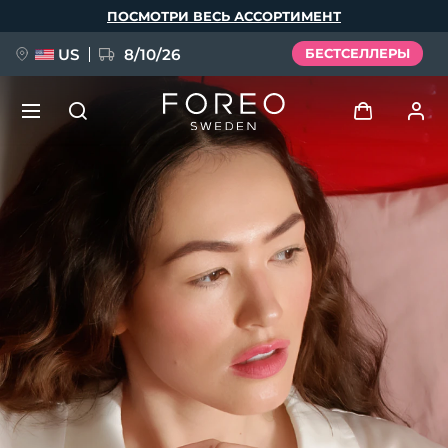
Перейти
ПОСМОТРИ ВЕСЬ АССОРТИМЕНТ
к
основному
содержанию
US
8/10/26
БЕСТСЕЛЛЕРЫ
НОВИНКА
Войти
Язык
BREAKING NEWS
Профиль пользователя
English
Deutsch
Español
Мои приборы
FAQ™ Pure Beauty-Tech Elixir
Français
Italiano
Português
Мои заказы
Polski
Svenska
Русский
Türkçe
简体中文
繁體中文
Мои адреса
issa™ Teeth Whitening Set
Мои подписки