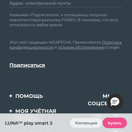
Адрес электронной почты
Нажимая «Подписаться», я соглашаюсь получать
маркетинговую рассылку FOREO. Я понимаю, что могу
отписаться в любое время.
Этот сайт защищен reCAPTCHA. Применяются
Политика
конфиденциальности
и
Условия обслуживания
Google.
ПОМОЩЬ
МЫ В
СОЦСЕТЯХ
Свяжитесь с нами
МОЯ УЧЁТНАЯ
ЗАПИСЬ
Заказ и доставка
LUNA™ play smart 2
Коллекция
Купить
Регистрация продукта
Гарантия и возврат