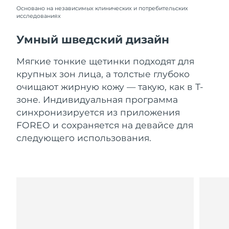
Словакия
8/9/26
Основано на независимых клинических и потребительских
исследованиях
Ожидаемая дата доставки
Словения
8/9/26
Умный шведский дизайн
Южно-Африканская
Ожидаемая дата доставки
Мягкие тонкие щетинки подходят для
Республика
8/17/26
крупных зон лица, а толстые глубоко
очищают жирную кожу — такую, как в Т-
Ожидаемая дата доставки
Республика Корея
зоне. Индивидуальная программа
8/11/26
синхронизируется из приложения
Ожидаемая дата доставки
FOREO и сохраняется на девайсе для
Испания
8/9/26
следующего использования.
Ожидаемая дата доставки
Швеция
8/9/26
Ожидаемая дата доставки
Швейцария
8/9/26
Ожидаемая дата доставки
Тайвань
8/14/26