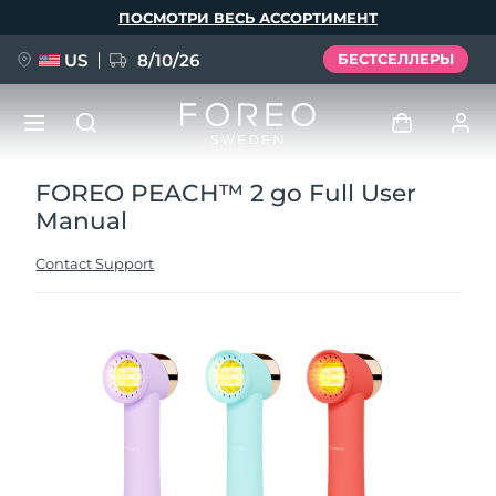
Перейти
ПОСМОТРИ ВЕСЬ АССОРТИМЕНТ
к
основному
содержанию
US
8/10/26
БЕСТСЕЛЛЕРЫ
FOREO PEACH™ 2 go Full User
НОВИНКА
Войти
Manual
Язык
BREAKING NEWS
Профиль пользователя
Contact Support
English
Deutsch
Español
Мои приборы
FAQ™ Pure Beauty-Tech Elixir
Français
Italiano
Português
Мои заказы
Polski
Svenska
Русский
Türkçe
简体中文
繁體中文
Мои адреса
issa™ Teeth Whitening Set
Мои подписки