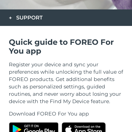
Страна доставки
SUPPORT
Соединенные
Ожидаемая дата доставки
Штаты
8/10/26
FAQ™ Dual LED Panel
Ожидаемая дата доставки
Quick guide to FOREO For
Великобритания
8/9/26
ПОДАРКИ И НАБОРЫ
You app
Ожидаемая дата доставки
Испания
8/9/26
Register your device and sync your
preferences while unlocking the full value of
Специальные
Ожидаемая дата доставки
Австралия
FOREO products. Get additional benefits
предложения
БЕСТСЕЛЛЕРЫ
8/12/26
such as personalized settings, guided
Ожидаемая дата доставки
routines, and never worry about losing your
Франция
8/9/26
device with the Find My Device feature.
Ожидаемая дата доставки
Германия
Download FOREO For You app
8/9/26
Терапия красным светом
Ожидаемая дата доставки
Канада
8/13/26