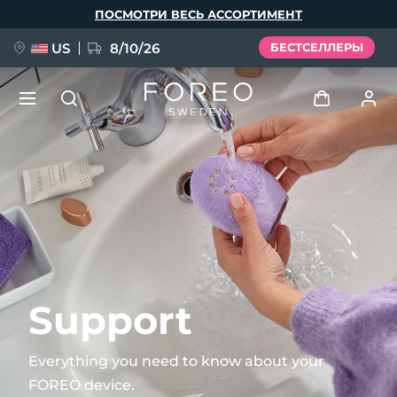
Перейти
ПОСМОТРИ ВЕСЬ АССОРТИМЕНТ
к
основному
содержанию
US
8/10/26
БЕСТСЕЛЛЕРЫ
НОВИНКА
Войти
Язык
BREAKING NEWS
Профиль пользователя
English
Deutsch
Español
Мои приборы
FAQ™ Pure Beauty-Tech Elixir
Français
Italiano
Português
Мои заказы
Polski
Svenska
Русский
Support
Türkçe
简体中文
繁體中文
Мои адреса
Everything you need to know about your
issa™ Teeth Whitening Set
FOREO device.
Мои подписки