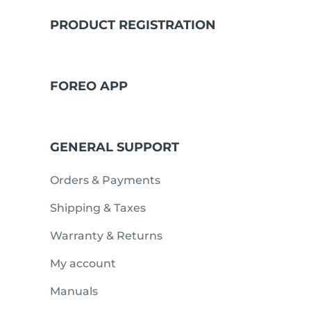
PRODUCT REGISTRATION
issa™ Teeth Whitening Set
FOREO APP
FAQ™ Dual LED Panel
GENERAL SUPPORT
ПОДАРКИ И НАБОРЫ
Orders & Payments
Shipping & Taxes
Специальные
Warranty & Returns
предложения
БЕСТСЕЛЛЕРЫ
My account
Manuals