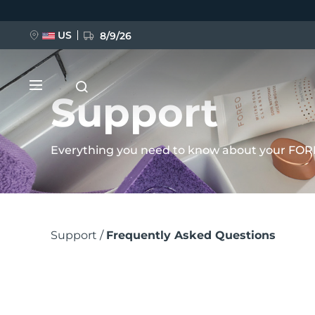
Перейти
к
US
8/9/26
основному
содержанию
Support
Everything you need to know about your FOR
НОВИНКА
Строка
BREAKING NEWS
Support
Frequently Asked Questions
навигации
FAQ™ Pure Beauty-Tech Elixir