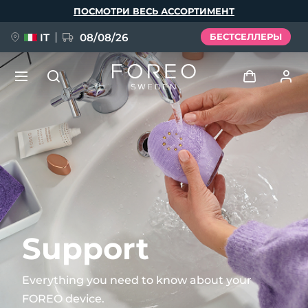
Перейти
ПОСМОТРИ ВЕСЬ АССОРТИМЕНТ
к
основному
содержанию
IT
08/08/26
БЕСТСЕЛЛЕРЫ
НОВИНКА
Войти
Язык
BREAKING NEWS
Профиль пользователя
English
Deutsch
Español
Мои приборы
FAQ™ Pure Beauty-Tech Elixir
Français
Italiano
Português
Мои заказы
Polski
Svenska
Русский
Support
Türkçe
简体中文
繁體中文
Мои адреса
Everything you need to know about your
issa™ Teeth Whitening Set
FOREO device.
Мои подписки