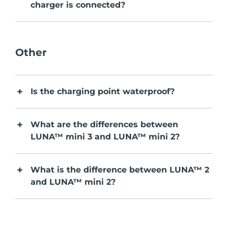
charger is connected?
Ожидаемая дата доставки
Гибралтар
Купить
12/08/26
Ожидаемая дата доставки
Греция
08/08/26
Other
FOREO APP
Ожидаемая дата доставки
Гонконг (САР)
09/08/26
ПОДРОБНЕЕ
Is the charging point waterproof?
Ожидаемая дата доставки
Венгрия
08/08/26
What are the differences between
Ожидаемая дата доставки
Исландия
LUNA™ mini 3 and LUNA™ mini 2?
09/08/26
Ожидаемая дата доставки
Индонезия
06/08/26
What is the difference between LUNA™ 2
and LUNA™ mini 2?
Ожидаемая дата доставки
Ирландия
08/08/26
Ожидаемая дата доставки
о-в Мэн