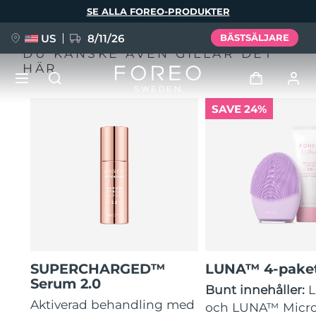
Hoppa
SE ALLA FOREO-PRODUKTER
till
huvudinnehåll
US
8/11/26
BÄSTSÄLJARE
DU KANSKE ÄVEN GILLAR DET
HÄR
SAVE 24%
NYHET
Logga in
Språk
BREAKING NEWS
Användarprofil
English
Deutsch
Español
Mina enheter
FAQ™ Pure Beauty-Tech Elixir
Français
Italiano
Português
Mina beställningar
Polski
Svenska
Русский
SUPERCHARGED™
LUNA™ 4-pake
Türkçe
简体中文
繁體中文
Mina adresser
Serum 2.0
Bunt innehåller:
issa™ Teeth Whitening Set
Aktiverad behandling med
och LUNA™ Micr
Mina prenumerationer