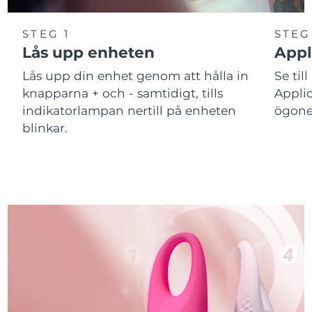
STEG 1
STEG
Lås upp enheten
Appl
Lås upp din enhet genom att hålla in
Se till
knapparna + och - samtidigt, tills
Applic
indikatorlampan nertill på enheten
ögone
blinkar.