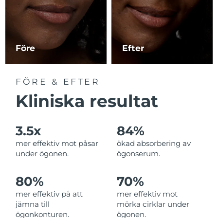
Macao SAR
Förväntad leverans
8/10/26
Malaysia
Förväntad leverans
8/11/26
Före
Efter
Malta
Förväntad leverans
8/8/26
FÖRE & EFTER
Mexiko
Förväntad leverans
8/12/26
Kliniska resultat
Monaco
Förväntad leverans
8/9/26
3.5x
84%
Nederländerna
Förväntad leverans
8/8/26
mer effektiv mot påsar
ökad absorbering av
under ögonen.
ögonserum.
Nya Zeeland
Förväntad leverans
8/8/26
80%
70%
Norge
Förväntad leverans
8/8/26
mer effektiv på att
mer effektiv mot
jämna till
mörka cirklar under
Oman
Förväntad leverans
8/11/26
ögonkonturen.
ögonen.