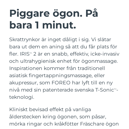
SVENSK SKÖNHETSRUTIN
Österrike
Förväntad leverans
8/8/26
Piggare ögon. På
bara 1 minut.
Bahrain
Förväntad leverans
8/9/26
Ansiktsrengöring
Ansiktslyft
Belgien
Förväntad leverans
8/8/26
Skrattrynkor är inget dåligt i sig. Vi slätar
LUNA™ 4-paket
BEAR™ 2-paket
bara ut dem en aning så att du får plats för
Bermuda
Förväntad leverans
8/14/26
Anti-aging massage
Microcurrent toning
fler. IRIS
2 är en snabb, effektiv, icke-invasiv
TM
och ultrahygienisk enhet för ögonmassage.
Bosnien och
Förväntad leverans
8/11/26
Inspirationen kommer från traditionell
Återfuktning
Munvård
Hercegovina
LUNA™ 4 Plus
BEAR™ 2 go
asiatisk fingertappningsmassage, eller
UFO™ 3-paket
issa™ 4
Massage, LED heating
Microcurrent toning on-the-go
akupressur, som FOREO har lyft till en ny
Brunei
Förväntad leverans
8/13/26
FAQ™ ANTI-AGING-BEHANDLING
Deep facial hydration
Hybrid silicone sonic toothbrush
nivå med sin patenterade svenska T-Sonic
-
TM
Bulgarien
teknologi.
Förväntad leverans
8/8/26
NEW
LUNA™ 4 Men
BEAR™ 2 eyes & lips
UFO™ 3 LED
issa™ 4 plus
Kliniskt bevisad effekt på vanliga
Kanada
For men, anti-aging massage
Microcurrent line smoothing device
Förväntad leverans
8/12/26
Near-infrared and red light therapy
ålderstecken kring ögonen, som påsar,
Smart hybrid silicone sonic toothbrush
device
Anti-aging
LED-behandlingar
Chile
mörka ringar och kråkfötter Fräschare ögon
Förväntad leverans
8/12/26