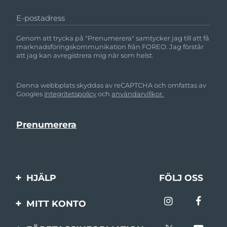
E-postadress
Genom att trycka på "Prenumerera" samtycker jag till att få
marknadsföringskommunikation från FOREO. Jag förstår
att jag kan avregistrera mig när som helst.
Denna webbplats skyddas av reCAPTCHA och omfattas av
Googles
integritetspolicy
och
användarvillkor.
HJÄLP
FÖLJ OSS
Kontakta oss
MITT KONTO
Beställningar & leverans
Produktregistrering