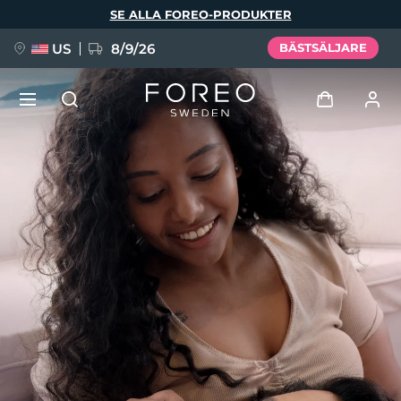
Hoppa
SE ALLA FOREO-PRODUKTER
till
huvudinnehåll
US
8/9/26
BÄSTSÄLJARE
NYHET
Logga in
Språk
BREAKING NEWS
Användarprofil
English
Deutsch
Español
Mina enheter
FAQ™ Pure Beauty-Tech Elixir
Français
Italiano
Português
Mina beställningar
Polski
Svenska
Русский
Türkçe
简体中文
繁體中文
Mina adresser
issa™ Teeth Whitening Set
Mina prenumerationer