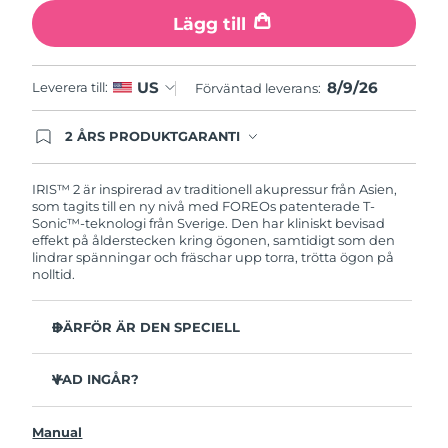
Turkiet
Förväntad leverans
8/9/26
Lägg till
Förenade
Förväntad leverans
8/9/26
Arabemiraten
8/9/26
US
Leverera till:
Förväntad leverans:
Storbritannien
Förväntad leverans
8/8/26
2 ÅRS PRODUKTGARANTI
Produkten levereras med FOREOs heltäckande
garanti. Det betyder att vi byter ut produkten
USA
Förväntad leverans
8/9/26
utan extra kostnad om du får problem med den
IRIS™ 2 är inspirerad av traditionell akupressur från Asien,
inom två år efter inköpsdatum.
som tagits till en ny nivå med FOREOs patenterade T-
Sonic™-teknologi från Sverige. Den har kliniskt bevisad
Uzbekistan
Förväntad leverans
8/13/26
effekt på ålderstecken kring ögonen, samtidigt som den
lindrar spänningar och fräschar upp torra, trötta ögon på
Vietnam
Förväntad leverans
8/14/26
nolltid.
DÄRFÖR ÄR DEN SPECIELL
Oftalmologiskt testad, säker och effektiv enhet för
ögonvård.
VAD INGÅR?
3,5x mer effektiv mot mörka ringar under ögonen*
IRIS
2
™
Minskar mörka ringar med 70% och kråkfötter och fina
Manual
USB-laddkabel
linjer med 43%*