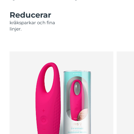
Filippinerna
Förväntad leverans
8/11/26
Reducerar
Polen
Förväntad leverans
8/9/26
kråksparkar och fina
linjer.
Portugal
Förväntad leverans
8/8/26
Puerto Rico
Förväntad leverans
8/10/26
Qatar
Förväntad leverans
8/9/26
Réunion
Förväntad leverans
8/13/26
Rumänien
Förväntad leverans
8/8/26
Ryssland
Förväntad leverans
8/16/26
Saudiarabien
Förväntad leverans
8/9/26
Singapore
Förväntad leverans
8/10/26