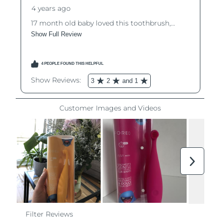
Filippinerna
Förväntad leverans
8/11/26
Polen
Förväntad leverans
8/9/26
Portugal
Förväntad leverans
8/8/26
Puerto Rico
Förväntad leverans
8/10/26
Qatar
Förväntad leverans
8/9/26
Réunion
Förväntad leverans
8/13/26
Rumänien
Förväntad leverans
8/8/26
Ryssland
Förväntad leverans
8/16/26
Saudiarabien
Förväntad leverans
8/9/26
Singapore
Förväntad leverans
8/10/26