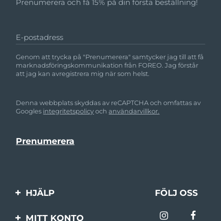
Prenumerera och få 15% på din första beställning!
E-postadress
Genom att trycka på "Prenumerera" samtycker jag till att få
marknadsföringskommunikation från FOREO. Jag förstår
att jag kan avregistrera mig när som helst.
Denna webbplats skyddas av reCAPTCHA och omfattas av
Googles
integritetspolicy
och
användarvillkor.
HJÄLP
FÖLJ OSS
Kontakta oss
MITT KONTO