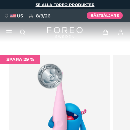
Hoppa
SE ALLA FOREO-PRODUKTER
till
huvudinnehåll
US
8/9/26
BÄSTSÄLJARE
NYHET
Logga in
SPARA 29 %
Språk
BREAKING NEWS
Användarprofil
English
Deutsch
Español
Mina enheter
FAQ™ Pure Beauty-Tech Elixir
Français
Italiano
Português
Mina beställningar
Polski
Svenska
Русский
Türkçe
简体中文
繁體中文
Mina adresser
issa™ Teeth Whitening Set
Mina prenumerationer