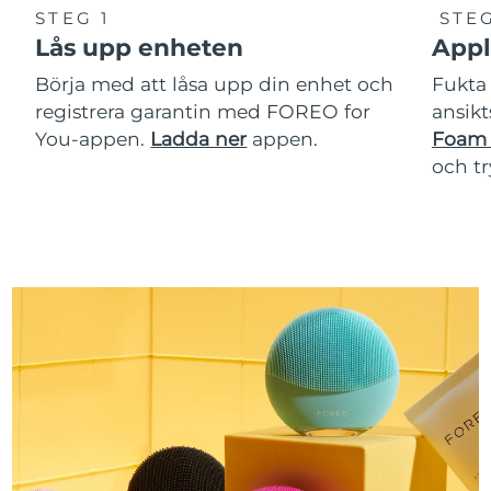
STEG 1
STEG
Lås upp enheten
Appl
Börja med att låsa upp din enhet och
Fukta 
registrera garantin med FOREO for
ansikt
You-appen.
Ladda ner
appen.
Foam 
och t