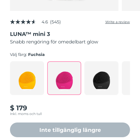
4.6
(545)
Write a review
4.6
out
LUNA™ mini 3
of
5
Snabb rengöring för omedelbart glow
stars,
average
rating
Välj färg:
Fuchsia
value.
Read
545
Reviews.
Same
page
link.
$ 179
Inkl. moms och tull
Inte tillgänglig längre