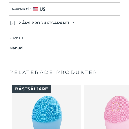
US
Leverera till:
2 ÅRS PRODUKTGARANTI
Produkten levereras med FOREOs heltäckande
garanti. Det betyder att vi byter ut produkten
utan extra kostnad om du får problem med den
Fuchsia
inom två år efter inköpsdatum.
Manual
RELATERADE PRODUKTER
BÄSTSÄLJARE