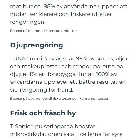
mot huden. 98% av användarna uppger att
Filippinerna
Förväntad leverans
13/08/2026
huden ser klarare och friskare ut efter
rengöringen.
Polen
Förväntad leverans
11/08/2026
Baserat på oberoende konsumenttester
Portugal
Förväntad leverans
10/08/2026
Djuprengöring
Puerto Rico
Förväntad leverans
12/08/2026
LUNA
mini 3 avlägsnar 99% av smuts, oljor
TM
och makeuprester och rengör porerna på
Qatar
Förväntad leverans
11/08/2026
djupet för att förebygga finnar. 100% av
användarna upplever ett bättre resultat än
Réunion
Förväntad leverans
15/08/2026
vid rengöring för hand.
Rumänien
Förväntad leverans
10/08/2026
Baserat på oberoende kliniska tester och konsumenttester
Frisk och fräsch hy
Ryssland
Förväntad leverans
18/08/2026
T-Sonic
-pulseringarna boostar
TM
Saudiarabien
Förväntad leverans
11/08/2026
mikrocirkulationen så att cellerna får syre