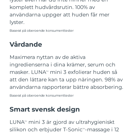
komplett hudvårdsrutin. 100% av
Turkiet
Förväntad leverans
11/08/2026
användarna uppger att huden får mer
lyster.
Förenade
Förväntad leverans
11/08/2026
Arabemiraten
Baserat på oberoende konsumenttester
Storbritannien
Vårdande
Förväntad leverans
10/08/2026
Maximera nyttan av de aktiva
USA
Förväntad leverans
11/08/2026
ingredienserna i dina krämer, serum och
Uzbekistan
masker. LUNA
mini 3 exfolierar huden så
Förväntad leverans
15/08/2026
TM
att den lättare kan ta upp näringen. 98% av
Vietnam
Förväntad leverans
16/08/2026
användarna rapporterar bättre absorbering.
Baserat på oberoende konsumenttester
Smart svensk design
LUNA
mini 3 är gjord av ultrahygieniskt
TM
silikon och erbjuder T-Sonic
-massage i 12
TM