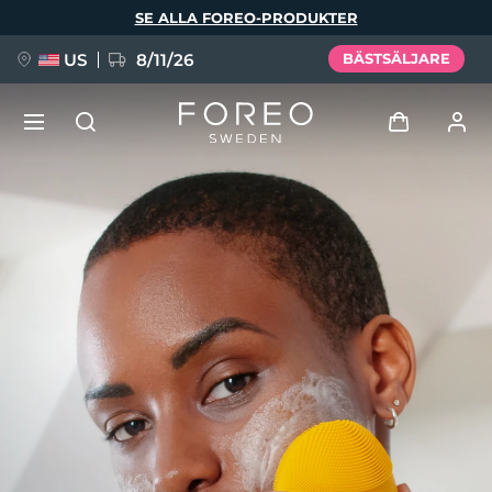
Hoppa
SE ALLA FOREO-PRODUKTER
till
huvudinnehåll
US
8/11/26
BÄSTSÄLJARE
NYHET
Logga in
Språk
BREAKING NEWS
Användarprofil
English
Deutsch
Español
Mina enheter
FAQ™ Pure Beauty-Tech Elixir
Français
Italiano
Português
Mina beställningar
Polski
Svenska
Русский
Türkçe
简体中文
繁體中文
Mina adresser
issa™ Teeth Whitening Set
Mina prenumerationer