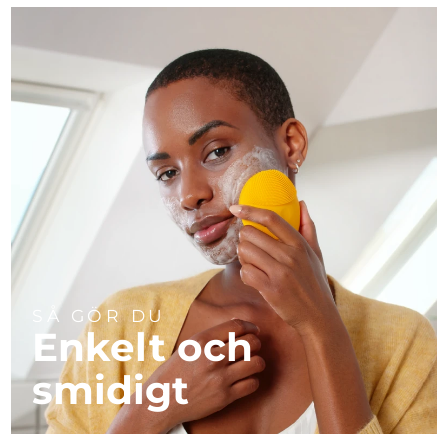
SÅ GÖR DU
Enkelt och
smidigt