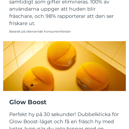
samtidigt som gifter elimineras. 100% av
Singapore
Förväntad leverans
12/08/2026
användarna uppger att huden blir
Slovakien
fräschare, och 98% rapporterar att den ser
Förväntad leverans
10/08/2026
friskare ut.
Slovenien
Förväntad leverans
10/08/2026
Baserat på oberoende konsumenttester
Sydafrika
Förväntad leverans
18/08/2026
Sydkorea
Förväntad leverans
12/08/2026
Spanien
Förväntad leverans
10/08/2026
Sverige
Förväntad leverans
10/08/2026
Schweiz
Förväntad leverans
10/08/2026
Glow Boost
Taiwan
Förväntad leverans
15/08/2026
Perfekt hy på 30 sekunder! Dubbelklicka för
Glow Boost-läget och få en fräsch hy med
Thailand
Förväntad leverans
14/08/2026
lyster även när du inte hinner med en