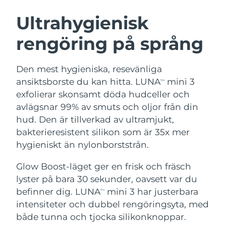
SVENSK SKÖNHETSRUTIN
Österrike
Förväntad leverans
10/08/2026
Ultrahygienisk
rengöring på språng
Bahrain
Förväntad leverans
11/08/2026
Ansiktsrengöring
Ansiktslyft
Belgien
Förväntad leverans
10/08/2026
Den mest hygieniska, resevänliga
LUNA™ 4-paket
BEAR™ 2-paket
ansiktsborste du kan hitta. LUNA
mini 3
TM
Bermuda
Förväntad leverans
16/08/2026
Anti-aging massage
Microcurrent toning
exfolierar skonsamt döda hudceller och
avlägsnar 99% av smuts och oljor från din
Bosnien och
Förväntad leverans
13/08/2026
hud. Den är tillverkad av ultramjukt,
Återfuktning
Munvård
Hercegovina
LUNA™ 4 Plus
BEAR™ 2 go
bakterieresistent silikon som är 35x mer
UFO™ 3-paket
issa™ 4
Massage, LED heating
Microcurrent toning on-the-go
hygieniskt än nylonborststrån.
Brunei
Förväntad leverans
15/08/2026
FAQ™ ANTI-AGING-BEHANDLING
Deep facial hydration
Hybrid silicone sonic toothbrush
Glow Boost-läget ger en frisk och fräsch
Bulgarien
Förväntad leverans
10/08/2026
NEW
lyster på bara 30 sekunder, oavsett var du
LUNA™ 4 Men
BEAR™ 2 eyes & lips
UFO™ 3 LED
issa™ 4 plus
befinner dig. LUNA
mini 3 har justerbara
Kanada
TM
For men, anti-aging massage
Microcurrent line smoothing device
Förväntad leverans
14/08/2026
Near-infrared and red light therapy
intensiteter och dubbel rengöringsyta, med
Smart hybrid silicone sonic toothbrush
device
Anti-aging
LED-behandlingar
Chile
både tunna och tjocka silikonknoppar.
Förväntad leverans
14/08/2026