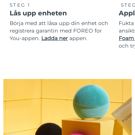
STEG 1
STEG
Lås upp enheten
Appl
Börja med att låsa upp din enhet och
Fukta 
registrera garantin med FOREO for
ansikt
You-appen.
Ladda ner
appen.
Foam 
och t