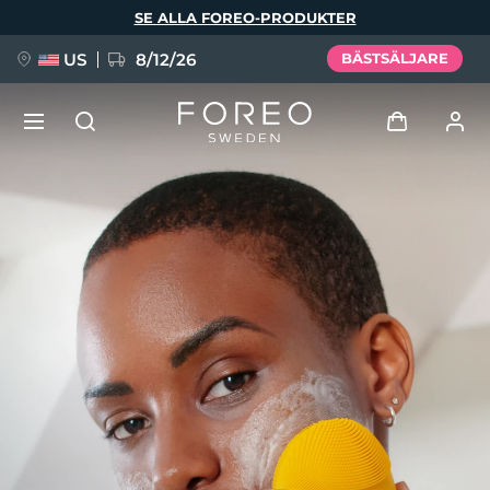
Hoppa
SE ALLA FOREO-PRODUKTER
till
huvudinnehåll
US
8/12/26
BÄSTSÄLJARE
NYHET
Logga in
Språk
BREAKING NEWS
Användarprofil
English
Deutsch
Español
Mina enheter
FAQ™ Pure Beauty-Tech Elixir
Français
Italiano
Português
Mina beställningar
Polski
Svenska
Русский
Türkçe
简体中文
繁體中文
Mina adresser
issa™ Teeth Whitening Set
Mina prenumerationer