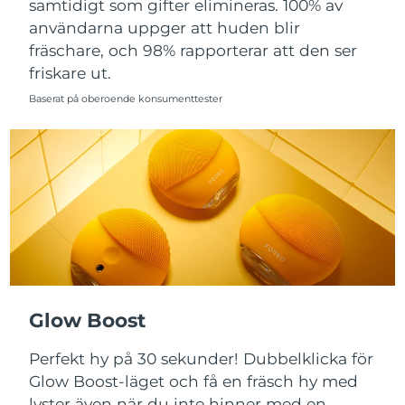
samtidigt som gifter elimineras. 100% av
Singapore
Förväntad leverans
13/08/2026
användarna uppger att huden blir
Slovakien
fräschare, och 98% rapporterar att den ser
Förväntad leverans
11/08/2026
friskare ut.
Slovenien
Förväntad leverans
11/08/2026
Baserat på oberoende konsumenttester
Sydafrika
Förväntad leverans
19/08/2026
Sydkorea
Förväntad leverans
13/08/2026
Spanien
Förväntad leverans
11/08/2026
Sverige
Förväntad leverans
11/08/2026
Schweiz
Förväntad leverans
11/08/2026
Glow Boost
Taiwan
Förväntad leverans
16/08/2026
Perfekt hy på 30 sekunder! Dubbelklicka för
Glow Boost-läget och få en fräsch hy med
Thailand
Förväntad leverans
15/08/2026
lyster även när du inte hinner med en