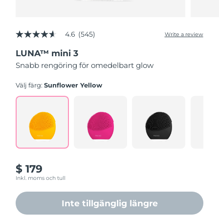
4.6
(545)
Write a review
4.6
out
LUNA™ mini 3
of
5
Snabb rengöring för omedelbart glow
stars,
average
rating
Välj färg:
Sunflower Yellow
value.
Read
545
Reviews.
Same
page
link.
$ 179
Inkl. moms och tull
Inte tillgänglig längre