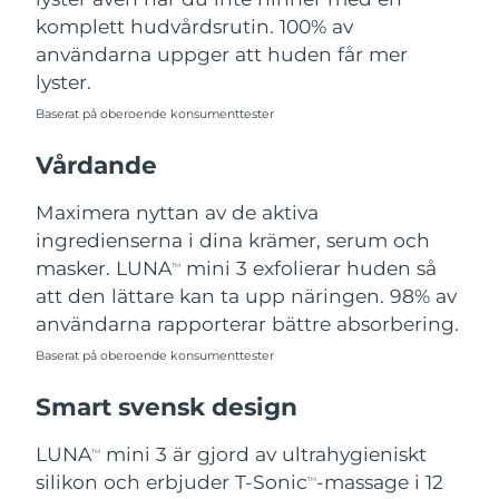
komplett hudvårdsrutin. 100% av
Turkiet
Förväntad leverans
12/08/2026
användarna uppger att huden får mer
lyster.
Förenade
Förväntad leverans
12/08/2026
Arabemiraten
Baserat på oberoende konsumenttester
Storbritannien
Vårdande
Förväntad leverans
11/08/2026
Maximera nyttan av de aktiva
USA
Förväntad leverans
12/08/2026
ingredienserna i dina krämer, serum och
Uzbekistan
masker. LUNA
mini 3 exfolierar huden så
Förväntad leverans
16/08/2026
TM
att den lättare kan ta upp näringen. 98% av
Vietnam
Förväntad leverans
17/08/2026
användarna rapporterar bättre absorbering.
Baserat på oberoende konsumenttester
Smart svensk design
LUNA
mini 3 är gjord av ultrahygieniskt
TM
silikon och erbjuder T-Sonic
-massage i 12
TM