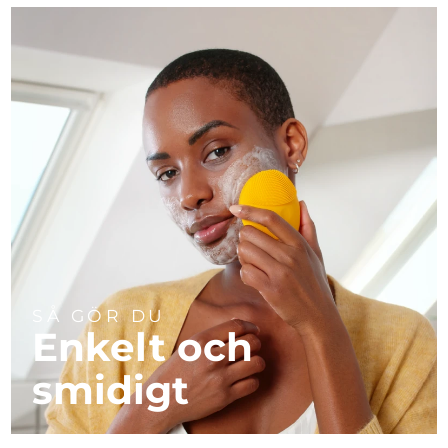
SÅ GÖR DU
Enkelt och
smidigt