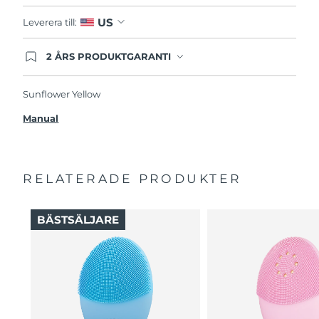
US
Leverera till:
2 ÅRS PRODUKTGARANTI
Produkten levereras med FOREOs heltäckande
garanti. Det betyder att vi byter ut produkten
utan extra kostnad om du får problem med den
Sunflower Yellow
inom två år efter inköpsdatum.
Manual
RELATERADE PRODUKTER
BÄSTSÄLJARE