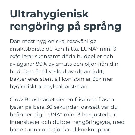
SVENSK SKÖNHETSRUTIN
Österrike
Förväntad leverans
11/08/2026
Ultrahygienisk
rengöring på språng
Bahrain
Förväntad leverans
12/08/2026
Ansiktsrengöring
Ansiktslyft
Belgien
Förväntad leverans
11/08/2026
Den mest hygieniska, resevänliga
LUNA™ 4-paket
BEAR™ 2-paket
ansiktsborste du kan hitta. LUNA
mini 3
TM
Bermuda
Förväntad leverans
17/08/2026
Anti-aging massage
Microcurrent toning
exfolierar skonsamt döda hudceller och
avlägsnar 99% av smuts och oljor från din
Bosnien och
Förväntad leverans
14/08/2026
hud. Den är tillverkad av ultramjukt,
Återfuktning
Munvård
Hercegovina
LUNA™ 4 Plus
BEAR™ 2 go
bakterieresistent silikon som är 35x mer
UFO™ 3-paket
issa™ 4
Massage, LED heating
Microcurrent toning on-the-go
hygieniskt än nylonborststrån.
Brunei
Förväntad leverans
16/08/2026
FAQ™ ANTI-AGING-BEHANDLING
Deep facial hydration
Hybrid silicone sonic toothbrush
Glow Boost-läget ger en frisk och fräsch
Bulgarien
Förväntad leverans
11/08/2026
NEW
lyster på bara 30 sekunder, oavsett var du
LUNA™ 4 Men
BEAR™ 2 eyes & lips
UFO™ 3 LED
issa™ 4 plus
befinner dig. LUNA
mini 3 har justerbara
Kanada
TM
For men, anti-aging massage
Microcurrent line smoothing device
Förväntad leverans
15/08/2026
Near-infrared and red light therapy
intensiteter och dubbel rengöringsyta, med
Smart hybrid silicone sonic toothbrush
device
Anti-aging
LED-behandlingar
Chile
både tunna och tjocka silikonknoppar.
Förväntad leverans
15/08/2026