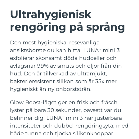
SVENSK SKÖNHETSRUTIN
Österrike
Förväntad leverans
8/11/26
Ultrahygienisk
rengöring på språng
Bahrain
Förväntad leverans
8/12/26
Ansiktsrengöring
Ansiktslyft
Belgien
Förväntad leverans
8/11/26
Den mest hygieniska, resevänliga
LUNA™ 4-paket
BEAR™ 2-paket
ansiktsborste du kan hitta. LUNA
mini 3
TM
Bermuda
Förväntad leverans
8/17/26
Anti-aging massage
Microcurrent toning
exfolierar skonsamt döda hudceller och
avlägsnar 99% av smuts och oljor från din
Bosnien och
Förväntad leverans
8/14/26
hud. Den är tillverkad av ultramjukt,
Återfuktning
Munvård
Hercegovina
LUNA™ 4 Plus
BEAR™ 2 go
bakterieresistent silikon som är 35x mer
UFO™ 3-paket
issa™ 4
Massage, LED heating
Microcurrent toning on-the-go
hygieniskt än nylonborststrån.
Brunei
Förväntad leverans
8/16/26
FAQ™ ANTI-AGING-BEHANDLING
Deep facial hydration
Hybrid silicone sonic toothbrush
Glow Boost-läget ger en frisk och fräsch
Bulgarien
Förväntad leverans
8/11/26
NEW
lyster på bara 30 sekunder, oavsett var du
LUNA™ 4 Men
BEAR™ 2 eyes & lips
UFO™ 3 LED
issa™ 4 plus
befinner dig. LUNA
mini 3 har justerbara
Kanada
TM
For men, anti-aging massage
Microcurrent line smoothing device
Förväntad leverans
8/15/26
Near-infrared and red light therapy
intensiteter och dubbel rengöringsyta, med
Smart hybrid silicone sonic toothbrush
device
Anti-aging
LED-behandlingar
Chile
både tunna och tjocka silikonknoppar.
Förväntad leverans
8/15/26