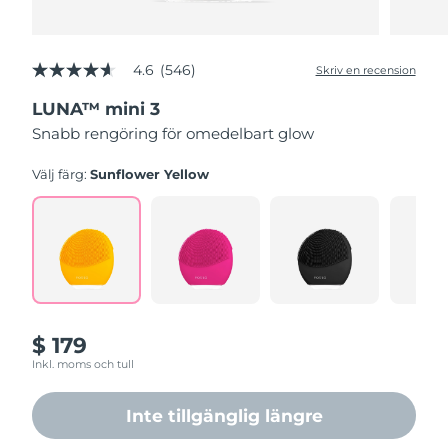
4.6
(546)
Skriv en recension
4.6
av
LUNA™ mini 3
5
stjärnor,
Snabb rengöring för omedelbart glow
genomsnittligt
betyg.
Read
Välj färg:
Sunflower Yellow
546
Reviews.
Länk
till
samma
sida.
$ 179
Inkl. moms och tull
Inte tillgänglig längre