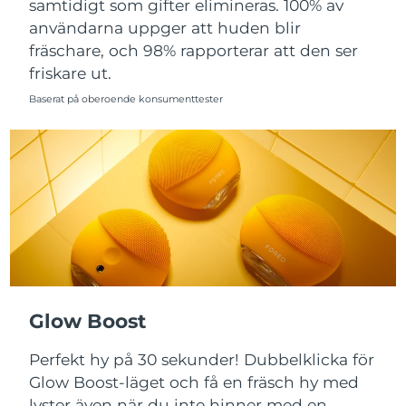
samtidigt som gifter elimineras. 100% av
användarna uppger att huden blir
Slovakien
Förväntad leverans
8/11/26
fräschare, och 98% rapporterar att den ser
friskare ut.
Slovenien
Förväntad leverans
8/11/26
Baserat på oberoende konsumenttester
Sydafrika
Förväntad leverans
8/19/26
Sydkorea
Förväntad leverans
8/13/26
Spanien
Förväntad leverans
8/11/26
Sverige
Förväntad leverans
8/11/26
Schweiz
Förväntad leverans
8/11/26
Glow Boost
Taiwan
Förväntad leverans
8/16/26
Perfekt hy på 30 sekunder! Dubbelklicka för
Thailand
Förväntad leverans
8/15/26
Glow Boost-läget och få en fräsch hy med
lyster även när du inte hinner med en