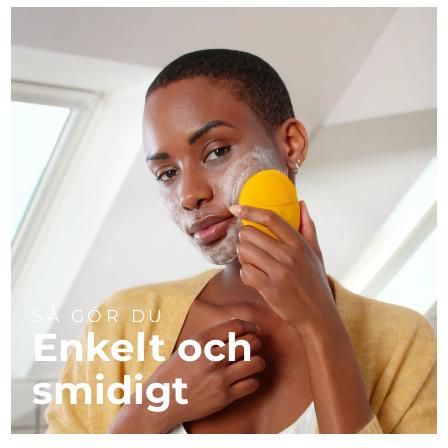
SÅ GÖR DU
Enkelt och
smidigt