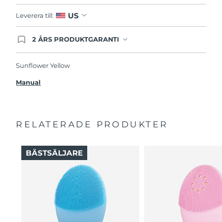
US
Leverera till:
2 ÅRS PRODUKTGARANTI
Produkten levereras med FOREOs heltäckande
garanti. Det betyder att vi byter ut produkten
utan extra kostnad om du får problem med den
Sunflower Yellow
inom två år efter inköpsdatum.
Manual
RELATERADE PRODUKTER
BÄSTSÄLJARE