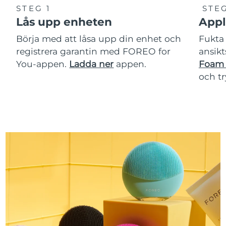
STEG 1
STEG
Lås upp enheten
Appl
Börja med att låsa upp din enhet och
Fukta 
registrera garantin med FOREO for
ansikt
You-appen.
Ladda ner
appen.
Foam 
och t