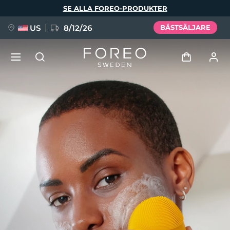
Hoppa
SE ALLA FOREO-PRODUKTER
till
huvudinnehåll
US
8/12/26
BÄSTSÄLJARE
NYHET
Logga in
Språk
BREAKING NEWS
Användarprofil
English
Deutsch
Español
Mina enheter
FAQ™ Pure Beauty-Tech Elixir
Français
Italiano
Português
Mina beställningar
Polski
Svenska
Русский
Türkçe
简体中文
繁體中文
Mina adresser
issa™ Teeth Whitening Set
Mina prenumerationer