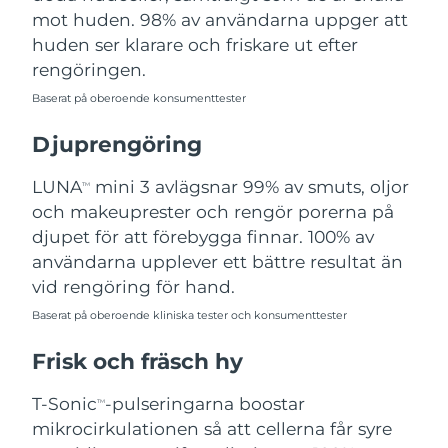
mot huden. 98% av användarna uppger att
Filippinerna
Förväntad leverans
8/14/26
huden ser klarare och friskare ut efter
Polen
Förväntad leverans
8/12/26
rengöringen.
Baserat på oberoende konsumenttester
Portugal
Förväntad leverans
8/11/26
Djuprengöring
Puerto Rico
Förväntad leverans
8/13/26
LUNA
mini 3 avlägsnar 99% av smuts, oljor
TM
Qatar
Förväntad leverans
8/12/26
och makeuprester och rengör porerna på
djupet för att förebygga finnar. 100% av
Réunion
Förväntad leverans
8/16/26
användarna upplever ett bättre resultat än
vid rengöring för hand.
Rumänien
Förväntad leverans
8/11/26
Baserat på oberoende kliniska tester och konsumenttester
Ryssland
Förväntad leverans
8/19/26
Frisk och fräsch hy
Saudiarabien
Förväntad leverans
8/12/26
T-Sonic
-pulseringarna boostar
TM
mikrocirkulationen så att cellerna får syre
Singapore
Förväntad leverans
8/13/26