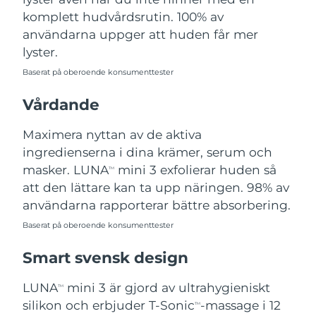
Turkiet
Förväntad leverans
8/12/26
komplett hudvårdsrutin. 100% av
användarna uppger att huden får mer
Förenade
lyster.
Förväntad leverans
8/12/26
Arabemiraten
Baserat på oberoende konsumenttester
Storbritannien
Förväntad leverans
8/11/26
Vårdande
USA
Förväntad leverans
8/12/26
Maximera nyttan av de aktiva
ingredienserna i dina krämer, serum och
Uzbekistan
Förväntad leverans
8/16/26
masker. LUNA
mini 3 exfolierar huden så
TM
att den lättare kan ta upp näringen. 98% av
Vietnam
Förväntad leverans
8/17/26
användarna rapporterar bättre absorbering.
Baserat på oberoende konsumenttester
Smart svensk design
LUNA
mini 3 är gjord av ultrahygieniskt
TM
silikon och erbjuder T-Sonic
-massage i 12
TM