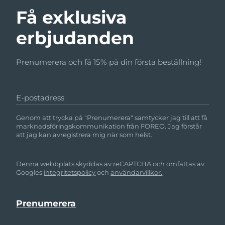
Få exklusiva
erbjudanden
Prenumerera och få 15% på din första beställning!
E-postadress
Genom att trycka på "Prenumerera" samtycker jag till att få
marknadsföringskommunikation från FOREO. Jag förstår
att jag kan avregistrera mig när som helst.
Denna webbplats skyddas av reCAPTCHA och omfattas av
Googles
integritetspolicy
och
användarvillkor.