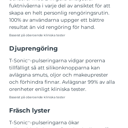
fuktnivåerna i varje del av ansiktet för att
Filippinerna
Förväntad leverans
8/14/26
skapa en helt personlig rengöringsrutin.
Polen
Förväntad leverans
8/12/26
100% av användarna uppger ett bättre
resultat än vid rengöring för hand.
Portugal
Förväntad leverans
8/11/26
Baserat på oberoende kliniska tester
Puerto Rico
Förväntad leverans
8/13/26
Djuprengöring
Qatar
Förväntad leverans
8/12/26
T-Sonic
-pulseringarna vidgar porerna
TM
tillfälligt så att silikonknopparna kan
Réunion
Förväntad leverans
8/16/26
avlägsna smuts, oljor och makeuprester
och förhindra finnar. Avlägsnar 99% av alla
Rumänien
Förväntad leverans
8/11/26
orenheter enligt kliniska tester.
Baserat på oberoende kliniska tester
Ryssland
Förväntad leverans
8/19/26
Fräsch lyster
Saudiarabien
Förväntad leverans
8/12/26
T-Sonic
-pulseringarna ökar
TM
Singapore
Förväntad leverans
8/13/26