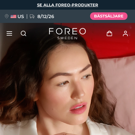
Hoppa
SE ALLA FOREO-PRODUKTER
till
huvudinnehåll
US
8/12/26
BÄSTSÄLJARE
NYHET
Logga in
Språk
BREAKING NEWS
Användarprofil
English
Deutsch
Español
Mina enheter
FAQ™ Pure Beauty-Tech Elixir
Français
Italiano
Português
Mina beställningar
Polski
Svenska
Русский
Türkçe
简体中文
繁體中文
Mina adresser
issa™ Teeth Whitening Set
Mina prenumerationer