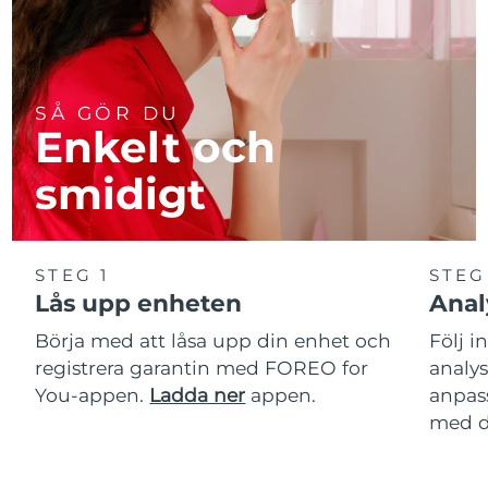
SÅ GÖR DU
Enkelt och
smidigt
STEG 1
STEG
Lås upp enheten
Anal
Börja med att låsa upp din enhet och
Följ i
registrera garantin med FOREO for
analy
You-appen.
Ladda ner
appen.
anpas
med d