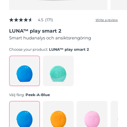
4.5
(171)
Write a review
4.5
out
LUNA™ play smart 2
of
5
Smart hudanalys och ansiktsrengöring
stars,
average
rating
Choose your product:
LUNA™ play smart 2
value.
Read
171
Reviews.
Same
page
link.
Välj färg:
Peek-A-Blue