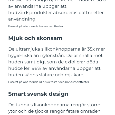
Turkiet
Förväntad leverans
8/12/26
av användarna uppger att
hudvårdsprodukter absorberas bättre efter
Förenade
användning.
Förväntad leverans
8/12/26
Arabemiraten
Baserat på oberoende konsumenttester
Storbritannien
Förväntad leverans
8/11/26
Mjuk och skonsam
USA
Förväntad leverans
8/12/26
De ultramjuka silikonknopparna är 35x mer
hygieniska än nylonstrån. De är snälla mot
Uzbekistan
Förväntad leverans
8/16/26
huden samtidigt som de exfolierar döda
hudceller. 98% av användarna uppger att
Vietnam
Förväntad leverans
8/17/26
huden känns slätare och mjukare.
Baserat på oberoende kliniska tester och konsumenttester
Smart svensk design
De tunna silikonknopparna rengör större
ytor och de tjocka rengör fetare områden