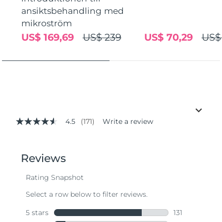
ansiktsbehandling med
mikroström
US$ 169,69
US$ 239
US$ 70,29
US$
4.5
(171)
Write a review
4.5
out
of
5
stars,
average
rating
value.
Read
171
Reviews.
Same
page