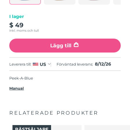
I lager
$ 49
Inkl. moms och tull
Lägg till
8/12/26
US
Leverera till:
Förväntad leverans:
Peek-A-Blue
Manual
RELATERADE PRODUKTER
BÄSTSÄLJARE