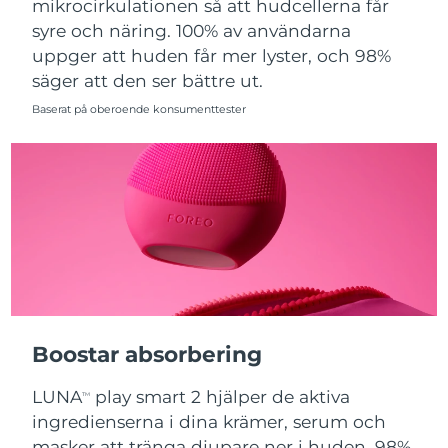
mikrocirkulationen så att hudcellerna får
syre och näring. 100% av användarna
Slovakien
Förväntad leverans
8/11/26
uppger att huden får mer lyster, och 98%
säger att den ser bättre ut.
Slovenien
Förväntad leverans
8/11/26
Baserat på oberoende konsumenttester
Sydafrika
Förväntad leverans
8/19/26
Sydkorea
Förväntad leverans
8/13/26
Spanien
Förväntad leverans
8/11/26
Sverige
Förväntad leverans
8/11/26
Schweiz
Förväntad leverans
8/11/26
Boostar absorbering
Taiwan
Förväntad leverans
8/16/26
LUNA
play smart 2 hjälper de aktiva
TM
Thailand
Förväntad leverans
8/15/26
ingredienserna i dina krämer, serum och
masker att tränga djupare ner i huden. 98%