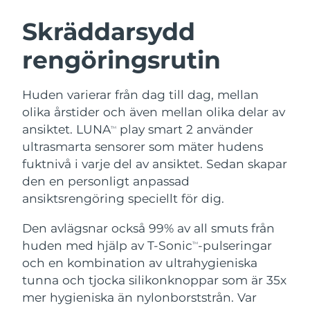
SVENSK SKÖNHETSRUTIN
Österrike
Förväntad leverans
8/11/26
Skräddarsydd
rengöringsrutin
Bahrain
Förväntad leverans
8/12/26
Ansiktsrengöring
Ansiktslyft
Belgien
Förväntad leverans
8/11/26
Huden varierar från dag till dag, mellan
LUNA™ 4-paket
BEAR™ 2-paket
olika årstider och även mellan olika delar av
Bermuda
Förväntad leverans
8/17/26
Anti-aging massage
Microcurrent toning
ansiktet. LUNA
play smart 2 använder
TM
ultrasmarta sensorer som mäter hudens
Bosnien och
Förväntad leverans
8/14/26
fuktnivå i varje del av ansiktet. Sedan skapar
Återfuktning
Munvård
Hercegovina
LUNA™ 4 Plus
BEAR™ 2 go
den en personligt anpassad
UFO™ 3-paket
issa™ 4
Massage, LED heating
Microcurrent toning on-the-go
ansiktsrengöring speciellt för dig.
Brunei
Förväntad leverans
8/16/26
FAQ™ ANTI-AGING-BEHANDLING
Deep facial hydration
Hybrid silicone sonic toothbrush
Den avlägsnar också 99% av all smuts från
Bulgarien
Förväntad leverans
8/11/26
NEW
huden med hjälp av T-Sonic
-pulseringar
LUNA™ 4 Men
BEAR™ 2 eyes & lips
TM
UFO™ 3 LED
issa™ 4 plus
och en kombination av ultrahygieniska
Kanada
For men, anti-aging massage
Microcurrent line smoothing device
Förväntad leverans
8/15/26
Near-infrared and red light therapy
tunna och tjocka silikonknoppar som är 35x
Smart hybrid silicone sonic toothbrush
device
Anti-aging
LED-behandlingar
Chile
mer hygieniska än nylonborststrån. Var
Förväntad leverans
8/15/26