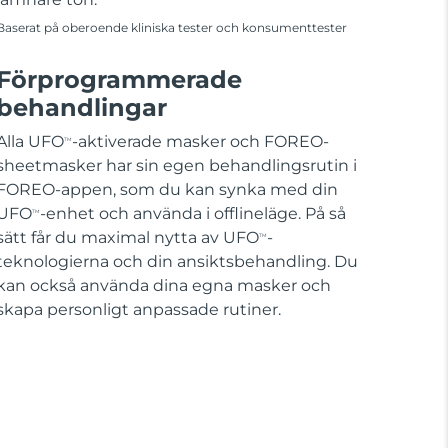
Baserat på oberoende kliniska tester och konsumenttester
Förprogrammerade
behandlingar
Alla UFO
-aktiverade masker och FOREO-
TM
sheetmasker har sin egen behandlingsrutin i
FOREO-appen, som du kan synka med din
UFO
-enhet och använda i offlineläge. På så
TM
sätt får du maximal nytta av UFO
-
TM
teknologierna och din ansiktsbehandling. Du
kan också använda dina egna masker och
skapa personligt anpassade rutiner.