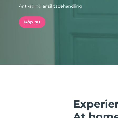
Anti-aging ansiktsbehandling
issa™ Teeth Whitening Set
Köp nu
FAQ™ Dual LED Panel
POPULÄR
Specialerbjudanden
Bästsäljare
Experie
At home.