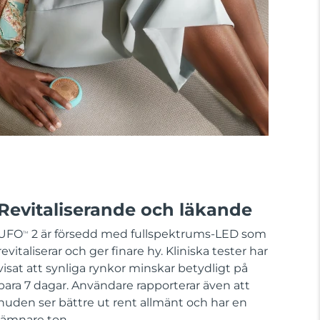
Revitaliserande och läkande
UFO
2 är försedd med fullspektrums-LED som
TM
revitaliserar och ger finare hy. Kliniska tester har
visat att synliga rynkor minskar betydligt på
bara 7 dagar. Användare rapporterar även att
huden ser bättre ut rent allmänt och har en
jämnare ton.