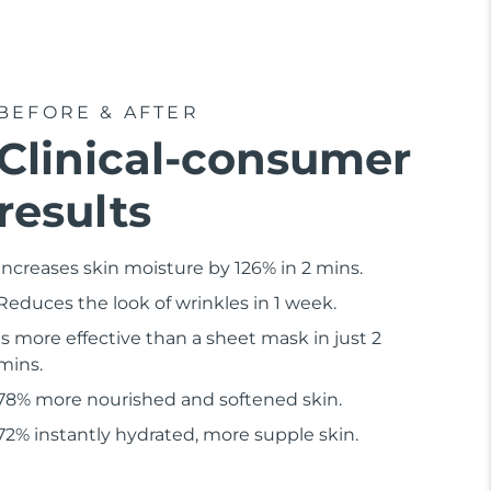
BEFORE & AFTER
Clinical-consumer
results
Increases skin moisture by 126% in 2 mins.
Reduces the look of wrinkles in 1 week.
Is more effective than a sheet mask in just 2
mins.
78% more nourished and softened skin.
72% instantly hydrated, more supple skin.