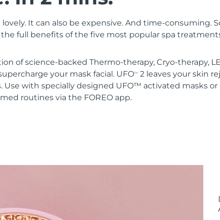
 lovely. It can also be expensive. And time-consuming. 
the full benefits of the five most popular spa treatment
ion of science-backed Thermo-therapy, Cryo-therapy, LE
upercharge your mask facial. UFO
2 leaves your skin r
TM
s. Use with specially designed UFO™ activated masks 
mmed routines via the FOREO app.