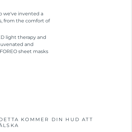
So we've invented a
s, from the comfort of
D light therapy and
ejuvenated and
or FOREO sheet masks
DETTA KOMMER DIN HUD ATT
ÄLSKA