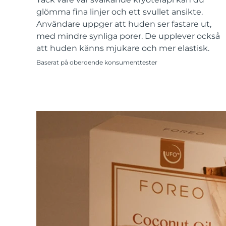
KIWI™-hudvård
All acne treatment devices
All revitalizing eye massagers
Serum
issa™ Teeth Whitening Gel
glömma fina linjer och ett svullet ansikte.
Advanced pore care essentials
For healthy hair
18% PAP
Användare uppger att huden ser fastare ut,
med mindre synliga porer. De upplever också
Kosmetika
Man
att huden känns mjukare och mer elastisk.
Baserat på oberoende konsumenttester
Handla allt
FOREO APP
OM FOREO