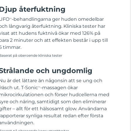
Djup återfuktning
UFO
-behandlingarna ger huden omedelbar
TM
och långvarig återfuktning. Kliniska tester har
visat att hudens fuktnivå ökar med 126% på
bara 2 minuter och att effekten består i upp till
6 timmar.
Baserat på oberoende kliniska tester
Strålande och ungdomlig
Nu är det lättare än någonsin att se ung och
fräsch ut. T-Sonic
-massagen ökar
TM
mikrocirkulationen och förser hudcellerna med
syre och näring, samtidigt som den eliminerar
gifter – allt för ett hälsosamt glow. Användarna
rapporterar synliga resultat redan efter första
användningen.
Baserat på oberoende konsumenttester