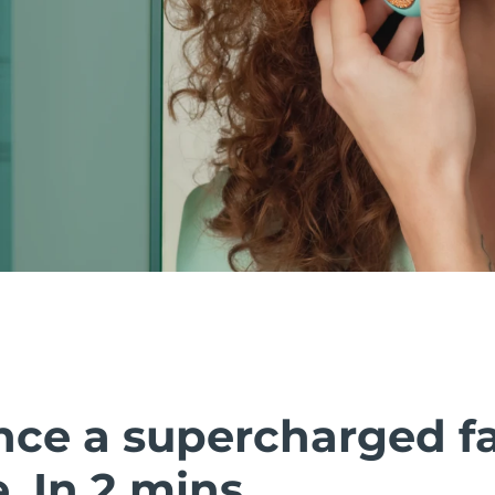
nce a supercharged fa
 In 2 mins.