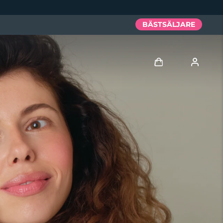
BÄSTSÄLJARE
Logga in
Användarprofil
Mina enheter
Mina beställningar
Mina adresser
Mina prenumerationer