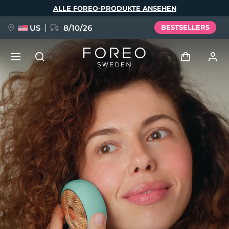
Direkt
ALLE FOREO-PRODUKTE ANSEHEN
zum
Inhalt
US
8/10/26
BESTSELLERS
NEU
Anmelden
Sprache
BREAKING NEWS
Benutzerkonto
English
Deutsch
Español
Meine Geräte
FAQ™ Pure Beauty-Tech Elixir
Français
Italiano
Português
Meine Bestellungen
Polski
Svenska
Русский
Türkçe
简体中文
繁體中文
Meine Adressen
issa™ Teeth Whitening Set
Meine Abonnements