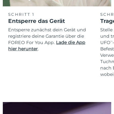
SCHRITT 1
SCHR
Entsperre das Gerät
Trag
Entsperre zunächst dein Gerät und
Stelle
registriere deine Garantie über die
und t
FOREO For You App.
Lade die App
UFO
TM
hier herunter
.
Befes
Verwe
Tuchm
nach 
wobei 