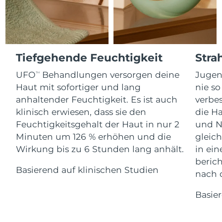
Advanced pore care essentials
For healthy hair
Erwartete Lieferung
18% PAP
Gibraltar
Kosmetik
Männer
13/08/2026
Erwartete Lieferung
Griechenland
09/08/2026
Tiefgehende Feuchtigkeit
Stra
Sonderverwaltungsregion
Erwartete Lieferung
UFO
Behandlungen versorgen deine
Jugen
Kaufe alles
TM
Hongkong
10/08/2026
Haut mit sofortiger und lang
nie so
anhaltender Feuchtigkeit. Es ist auch
verbes
Erwartete Lieferung
Ungarn
09/08/2026
klinisch erwiesen, dass sie den
die Ha
FOREO APP
Feuchtigkeitsgehalt der Haut in nur 2
und N
Erwartete Lieferung
Island
Minuten um 126 % erhöhen und die
gleich
ÜBER
10/08/2026
Wirkung bis zu 6 Stunden lang anhält.
in ei
Erwartete Lieferung
beric
Indonesien
07/08/2026
Basierend auf klinischen Studien
nach 
Erwartete Lieferung
Irland
Basie
09/08/2026
Erwartete Lieferung