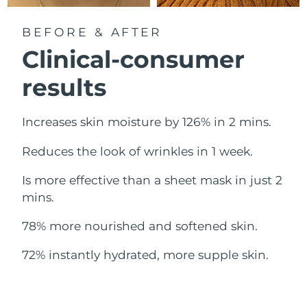
Erwartete Lieferung
Libanon
10/08/2026
BEFORE & AFTER
Clinical-consumer
Erwartete Lieferung
Litauen
09/08/2026
results
Erwartete Lieferung
Luxemburg
09/08/2026
Increases skin moisture by 126% in 2 mins.
Sonderverwaltungsregion
Erwartete Lieferung
Reduces the look of wrinkles in 1 week.
Macau
11/08/2026
Is more effective than a sheet mask in just 2
Erwartete Lieferung
Malaysia
mins.
12/08/2026
78% more nourished and softened skin.
Erwartete Lieferung
Malta
09/08/2026
72% instantly hydrated, more supple skin.
Erwartete Lieferung
Mexiko
13/08/2026