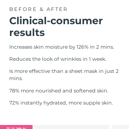
中国澳门特别行政区
预计送达日期
8/10/26
BEFORE & AFTER
Clinical-consumer
马来西亚
预计送达日期
8/11/26
results
马耳他
预计送达日期
8/8/26
Increases skin moisture by 126% in 2 mins.
墨西哥
预计送达日期
8/12/26
Reduces the look of wrinkles in 1 week.
摩纳哥
预计送达日期
8/9/26
Is more effective than a sheet mask in just 2
荷兰
预计送达日期
8/8/26
mins.
新西兰
预计送达日期
8/8/26
78% more nourished and softened skin.
挪威
预计送达日期
8/8/26
72% instantly hydrated, more supple skin.
阿曼
预计送达日期
8/11/26
菲律宾
预计送达日期
8/11/26