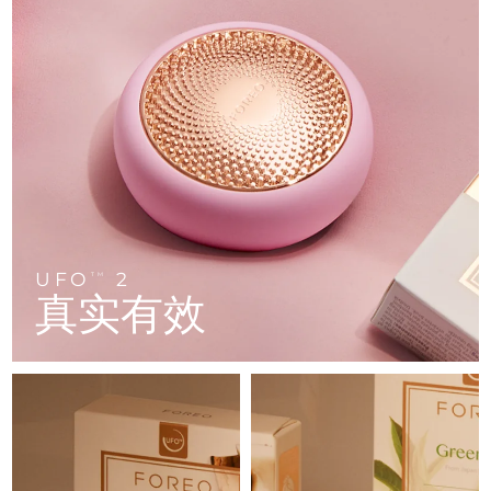
FAQ™ 101
FAQ™ 201
中国
LUNA™ 4 mini
面部提拉护理
预计送达日期
8/8/26
NEW
issa™ 4 smile
UFO™ 3 mini
Clinical anti-aging
LED mask
For young skin, T-zone
Premium anti-aging skincare
哥伦比亚
预计送达日期
8/12/26
Hybrid silicone sonic toothbrush
Red light therapy device for young skin
生发
肌肤年轻化
克罗地亚
预计送达日期
8/8/26
FAQ™ 102
FAQ™ 202
LUNA™ 4 go
BEAR™ 设备
FAQ™ 301
FAQ™ 501
issa™ 4 baby
UFO™ 3 go
Advanced clinical anti-aging
LED mask
For travel or gym bag
All premium facelift devices
NEW
塞浦路斯
预计送达日期
8/9/26
LED hair strengthening scalp massager
Full-Spectrum Red Light Therapy
For ages 0-3
Portable red light therapy
捷克
预计送达日期
8/8/26
FAQ™ 103
FAQ™ 211
LUNA™ 护肤
保健品
FAQ™ Scalp Serum
FAQ™ 502
issa™ Teeth Whitening Set
面膜
Luxurious clinical anti-aging set
Anti-aging neck & décolleté LED mask
Premium cleansers & balm
丹麦
预计送达日期
8/8/26
Scalp recovery probiotic serum
Full-Spectrum Red Light Therapy
UFO
2
TM
Dual LED + sonic device & 18% PAP gel
Rejuvenation & hydration
专业治疗
真实有效
爱沙尼亚
预计送达日期
8/8/26
FAQ™ P1 Primer
FAQ™ 221
LUNA™ 设备
FAQ™护肤品
ISSA™ 设备
UFO™ 设备
Manuka honey primer
Anti-aging LED hand mask
芬兰
FAQ™ Red Light Serum
预计送达日期
8/8/26
All facial cleansing devices
All FAQ™ skincare
All silicone sonic toothbrushes
All deep facial hydration devices
法国
预计送达日期
8/8/26
脱毛
身体护理
FAQ™护肤品
FAQ™护肤品
PEACH™ 2 Pro Max
BEAR™ 2 body
FAQ™产品
FAQ™ skincare
法属波利尼西亚
预计送达日期
8/12/26
All FAQ™ skincare
All FAQ™ skincare