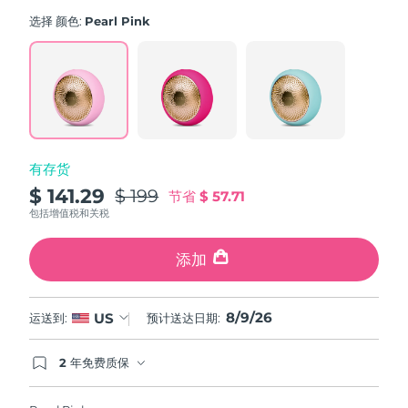
average
斯洛伐克
rating
预计送达日期
8/8/26
选择 颜色:
Pearl Pink
value.
Read
斯洛文尼亚
预计送达日期
8/8/26
779
Reviews.
Same
南非
预计送达日期
8/16/26
page
link.
韩国
预计送达日期
8/10/26
有存货
西班牙
预计送达日期
8/8/26
$ 141.29
$ 199
节省
$ 57.71
包括增值税和关税
瑞典
预计送达日期
8/8/26
添加
瑞士
预计送达日期
8/8/26
8/9/26
台湾
US
运送到:
预计送达日期:
预计送达日期
8/13/26
泰国
预计送达日期
8/12/26
2 年免费质保
如果您在2年质保期内发现任何非人为质量问题，
FOREO将免费为您更换产品。
土耳其
预计送达日期
8/9/26