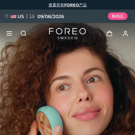
跳
查看所有FOREO产品
转
到
主
要
US
09/08/2026
畅销品
内
容
新品
登录
语言
BREAKING NEWS
用户信息
English
Deutsch
Español
我的设备
FAQ™ Pure Beauty-Tech Elixir
Français
Italiano
Português
我的订单
Polski
Svenska
Русский
Türkçe
简体中文
繁體中文
我的地址
issa™ Teeth Whitening Set
我的订阅