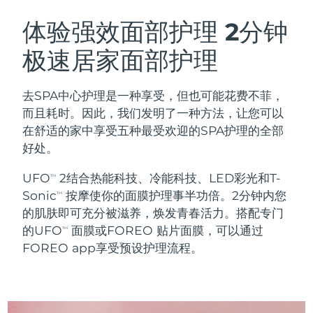
瑞典美肤护理
奥地利
预计送达日期
8/8/26
体验强效面部护理
2分钟
极速居家面部护理
巴林
预计送达日期
8/9/26
面部清洁
紧致提拉
比利时
预计送达日期
8/8/26
去SPA中心护理是一种享受，但也可能花费不菲，
LUNA™ 4 套装
BEAR™ 2 套装
而且耗时。因此，我们发明了一种方法，让您可以
百慕大
预计送达日期
8/14/26
Anti-aging massage
Microcurrent toning
在舒适的家中享受五种最受欢迎的SPA护理的全部
好处。
波斯尼亚和黑塞哥维那
预计送达日期
8/11/26
补水保湿
口腔护理
UFO
2结合热能科技、冷能科技、LED彩光和T-
LUNA™ 4 Plus
BEAR™ 2 go
TM
文莱
预计送达日期
8/13/26
UFO™ 3 套装
issa™ 4
Sonic
按摩使你的面膜护理事半功倍。2分钟内您
Massage, LED heating
Microcurrent toning on-the-go
TM
FAQ™ 抗老护理
Deep facial hydration
Hybrid silicone sonic toothbrush
的肌肤即可充分被滋养，焕发青春活力。搭配专门
保加利亚
预计送达日期
8/8/26
的UFO
面膜或FOREO 贴片面膜，可以通过
TM
NEW
FOREO app享受预设护理流程。
LUNA™ 4 Men
BEAR™ 2 eyes & lips
加拿大
预计送达日期
8/12/26
UFO™ 3 LED
issa™ 4 plus
For men, anti-aging massage
Microcurrent line smoothing device
Near-infrared and red light therapy
Smart hybrid silicone sonic toothbrush
智利
预计送达日期
8/12/26
device
抗老
LED治疗