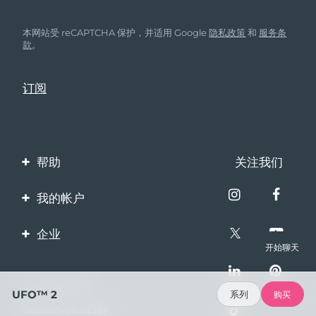
本网站受 reCAPTCHA 保护，并适用 Google
隐私政策
和
服务条
款
。
帮助
关注我们
联系我们
我的帐户
订单与运输
产品注册
企业
保修与退换货
开始聊天
客服支持
关于FOREO
常见问题
100%安全支付
伙伴计划
UFO™ 2
系列
购买
电池信息
Bazaarvoice口碑