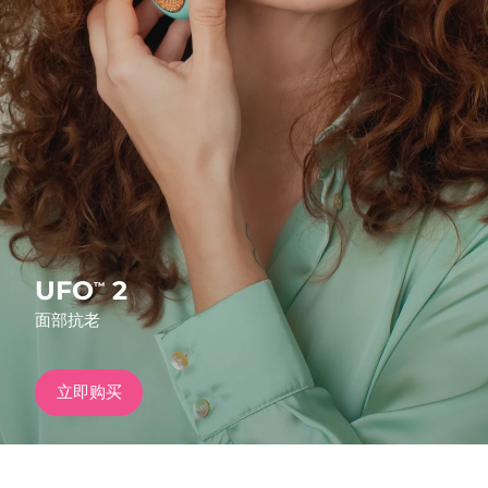
发货国家
美国
预计送达日期
8/9/26
FAQ™ Dual LED Panel
英国
预计送达日期
8/8/26
热门产品
西班牙
预计送达日期
8/8/26
澳大利亚
预计送达日期
8/11/26
法国
预计送达日期
8/8/26
UFO
2
™
特别优惠
畅销产品
面部抗老
德国
预计送达日期
8/8/26
加拿大
预计送达日期
8/12/26
立即购买
红光疗法
澳大利亚
预计送达日期
8/11/26