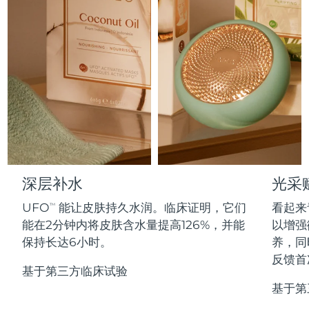
Professional IPL hair removal device
Microcurrent body toning
All hair treatments
All FAQ™ skincare
德国
预计送达日期
8/8/26
FAQ™产品
FAQ™产品
痘肌护理
眼部护理
直布罗陀
PEACH™ 2
LUNA™ 4 body
预计送达日期
8/12/26
FAQ™ products
All anti-aging treatments
All LED treatments
ESPADA™ 2 plus
BEAR™ 2 eyes & lips
IPL hair removal
Massaging body brush
All toning treatments
希腊
预计送达日期
8/8/26
Recurring acne LED therapy
Microcurrent line smoothing device
中国香港特别行政区
预计送达日期
8/9/26
PEACH™ 2 go
SUPERCHARGED™ serum
护发
毛孔护理
ESPADA™ 2
IRIS™ 2
Travel-friendly IPL hair removal
Firming body serum
匈牙利
LUNA™ 4 hair
预计送达日期
8/8/26
KIWI™ derma
Acne treatment device
Rejuvenating eye massager
NEW
2-in-1 LED scalp massager
Diamond microdermabrasion .
冰岛
深层补水
光采
预计送达日期
8/9/26
PEACH™ Cooling Prep Gel
ESPADA™ Blemish Solution
眼部护肤
UFO
能让皮肤持久水润。临床证明，它们
看起来
牙齿美白
TM
Cooling IPL hair removal gel
印度尼西亚
预计送达日期
8/6/26
FLIP™ play advanced
KIWI™
能在2分钟内将皮肤含水量提高126%，并能
以增强
Concentrated acne gel
Advanced eye care treatment
issa™ Teeth Whitening Set
LED light hairbrush
Blackhead remover
保持长达6小时。
养，同
爱尔兰
预计送达日期
8/8/26
更多的
Dual LED + sonic device & 18% PAP gel
反馈首
基于第三方临床试验
ESPADA™ 设备
眼部护理设备
马恩岛
预计送达日期
8/10/26
LUNA™ Dual-Peptide Scalp
基于第
KIWI™ 皮肤护理
All acne treatment devices
All revitalizing eye massagers
Serum
issa™ Teeth Whitening Gel