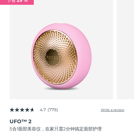
节省 29 %
波兰
预计送达日期
8/9/26
葡萄牙
预计送达日期
8/8/26
波多黎各
预计送达日期
8/10/26
卡塔尔
预计送达日期
8/9/26
留尼汪
预计送达日期
8/13/26
罗马尼亚
预计送达日期
8/8/26
俄罗斯
预计送达日期
8/16/26
4.7
(779)
Write a review
4.7
沙特阿拉伯
预计送达日期
8/9/26
out
UFO™ 2
of
新加坡
5
预计送达日期
8/10/26
5合1面部美容仪，在家只需2分钟搞定面部护理
stars,