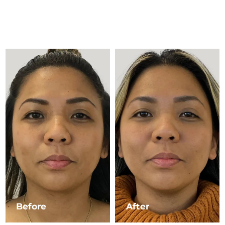
Advanced pore care essentials
以色列
预计送达日期
8/12/26
For healthy hair
18% PAP
护肤品
男士
意大利
预计送达日期
8/8/26
日本
预计送达日期
8/11/26
泽西岛
预计送达日期
8/13/26
全部购买
哈萨克斯坦
预计送达日期
8/10/26
FOREO APP
科威特
预计送达日期
8/8/26
关于我们
拉脱维亚
预计送达日期
8/8/26
黎巴嫩
预计送达日期
8/9/26
立陶宛
预计送达日期
8/8/26
Before
After
卢森堡
预计送达日期
8/8/26