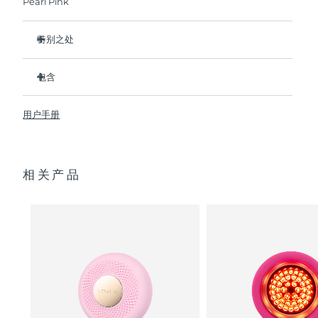
Pearl Pink
阿拉伯联合酋长国
预计送达日期
8/9/26
特别之处
英国
比前代产品速率提升5倍，并可以自由控制温度。
预计送达日期
8/8/26
包含
热能科技帮助面膜中的成分深入肌肤。
美国
预计送达日期
8/9/26
冷能科技可以去除浮肿，紧致皮肤，缩小毛孔。
UFO
2
™
用户手册
T-Sonic
按摩可以缓解肌肉紧张，增强皮肤光泽。
USB 充电线
™
乌兹别克斯坦
预计送达日期
8/13/26
全光谱LED彩光有助于肌肤焕发活力。
快速操作指南
临床证明，仅7天即可显著减少皱纹。
通用操作指南
越南
预计送达日期
8/14/26
相关产品
2年质保 (西班牙：3年质保)