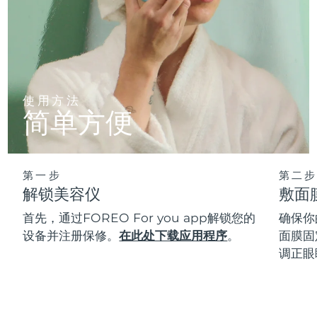
使用方法
简单方便
第一步
第二步
解锁美容仪
敷面
首先，通过FOREO For you app解锁您的
确保你
设备并注册保修。
在此处下载应用程序
。
面膜固
调正眼