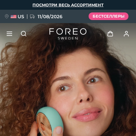
Перейти
ПОСМОТРИ ВЕСЬ АССОРТИМЕНТ
к
основному
содержанию
US
11/08/2026
БЕСТСЕЛЛЕРЫ
НОВИНКА
Войти
Язык
BREAKING NEWS
Профиль пользователя
English
Deutsch
Español
Мои приборы
FAQ™ Pure Beauty-Tech Elixir
Français
Italiano
Português
Мои заказы
Polski
Svenska
Русский
Türkçe
简体中文
繁體中文
Мои адреса
issa™ Teeth Whitening Set
Мои подписки