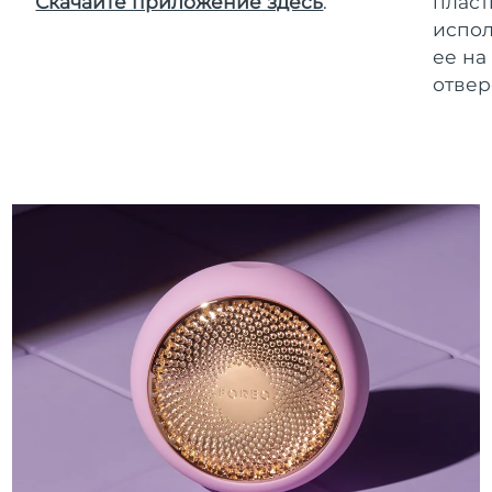
Скачайте приложение здесь
.
пласт
испол
ее на
отвер