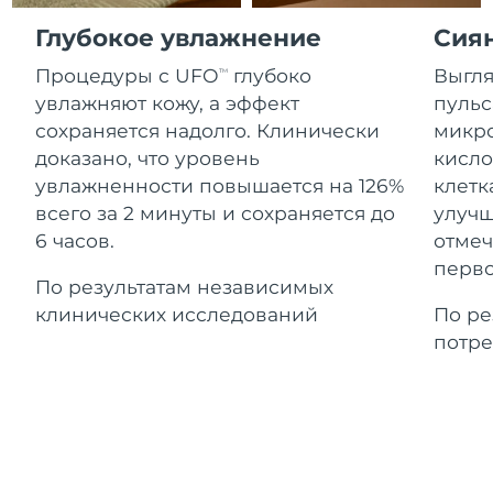
Advanced pore care essentials
For healthy hair
Ожидаемая дата доставки
18% PAP
Гибралтар
Глубокое увлажнение
Сия
Косметика
Для мужчин
8/14/26
Процедуры с UFO
глубоко
Выгля
TM
Ожидаемая дата доставки
Греция
8/10/26
увлажняют кожу, а эффект
пульс
сохраняется надолго. Клинически
микро
Ожидаемая дата доставки
Гонконг (САР)
доказано, что уровень
кисло
8/11/26
Купить
увлажненности повышается на 126%
клетк
всего за 2 минуты и сохраняется до
улучш
Ожидаемая дата доставки
Венгрия
8/10/26
6 часов.
отмеч
FOREO APP
перво
Ожидаемая дата доставки
По результатам независимых
Исландия
8/11/26
ПОДРОБНЕЕ
клинических исследований
По ре
потре
Ожидаемая дата доставки
Индонезия
8/8/26
Ожидаемая дата доставки
Ирландия
8/10/26
Ожидаемая дата доставки
о-в Мэн