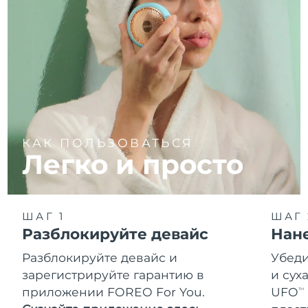
КАК ПОЛЬЗОВАТЬСЯ
Легко и просто
ШАГ 1
ШАГ 
Разблокируйте девайс
Нан
Разблокируйте девайс и
Убеди
зарегистрируйте гарантию в
и сух
приложении FOREO For You.
UFO
TM