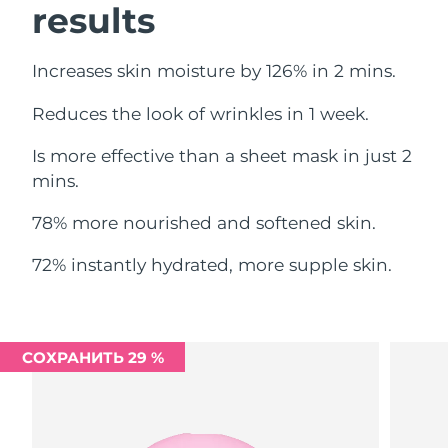
results
Ожидаемая дата доставки
Ливан
8/11/26
Increases skin moisture by 126% in 2 mins.
Ожидаемая дата доставки
Литва
8/10/26
Reduces the look of wrinkles in 1 week.
Ожидаемая дата доставки
Люксембург
Is more effective than a sheet mask in just 2
8/10/26
mins.
Ожидаемая дата доставки
Макао (САР)
8/12/26
78% more nourished and softened skin.
Ожидаемая дата доставки
72% instantly hydrated, more supple skin.
Малайзия
8/13/26
Ожидаемая дата доставки
Мальта
8/10/26
СОХРАНИТЬ 29 %
Ожидаемая дата доставки
Мексика
8/14/26
Ожидаемая дата доставки
Монако