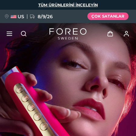
Ana
TÜM ÜRÜNLERINI INCELEYIN
içeriğe
atla
US
8/9/26
ÇOK SATANLAR
YENİ
Giriş
Dil Seçimi
BREAKING NEWS
Kullanici profi̇li̇
English
Deutsch
Español
Cihazlarım
FAQ™ Pure Beauty-Tech Elixir
Français
Italiano
Português
Siparişlerim
Polski
Svenska
Русский
Türkçe
简体中文
繁體中文
Adresim
issa™ Teeth Whitening Set
Aboneliklerim