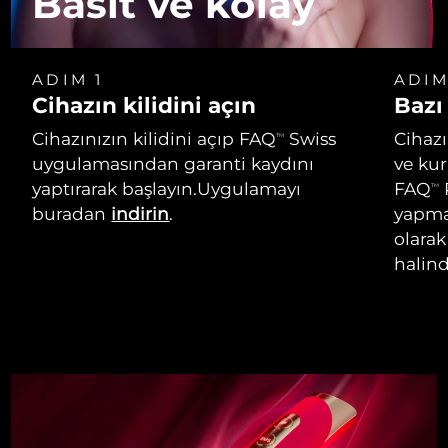
Basit ve kolay
ADIM 1
ADIM
Cihazın kilidini açın
Bazı
Cihazınızın kilidini açıp FAQ
Swiss
Cihaz
TM
uygulamasından garanti kaydını
ve ku
yaptırarak başlayın.Uygulamayı
FAQ
TM
buradan
indirin
.
yapmak
olarak
halind