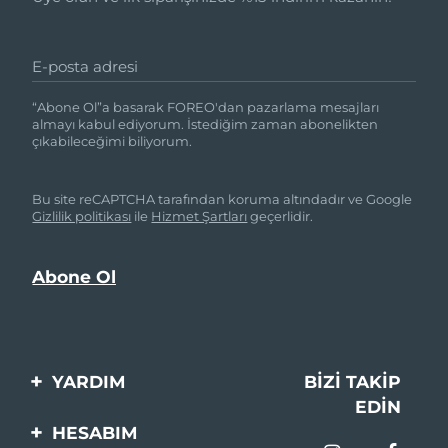
E-posta adresi
“Abone Ol”a basarak FOREO'dan pazarlama mesajları
almayı kabul ediyorum. İstediğim zaman abonelikten
çıkabileceğimi biliyorum.
Bu site reCAPTCHA tarafından koruma altındadır ve Google
Gizlilik politikası
ile
Hizmet Şartları
geçerlidir.
YARDIM
BIZI TAKIP
EDIN
Bi̇zi̇mle İleti̇şi̇me Geçi̇n
HESABIM