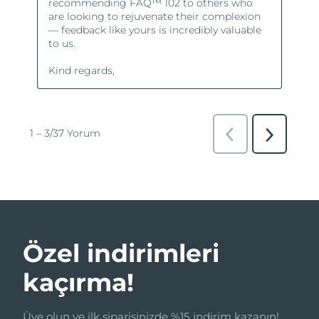
Özel indirimleri
kaçırma!
Üye olun ve ilk siparişinizde %15 indirim kazanın!