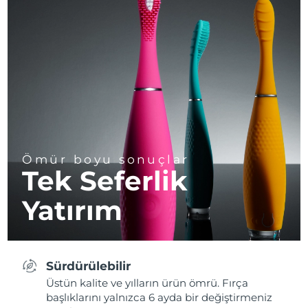
Ömür boyu sonuçlar
Tek Seferlik
Yatırım
Sürdürülebilir
Üstün kalite ve yılların ürün ömrü. Fırça
başlıklarını yalnızca 6 ayda bir değiştirmeniz