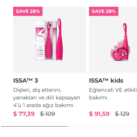
SAVE 28%
SAVE 28%
ISSA™ 3
ISSA™ kids
Dişleri, diş etlerini,
Eğlenceli VE etkil
yanakları ve dili kapsayan
bakımı
4’ü 1 arada ağız bakımı
$ 77,39
$ 109
$ 91,59
$ 129