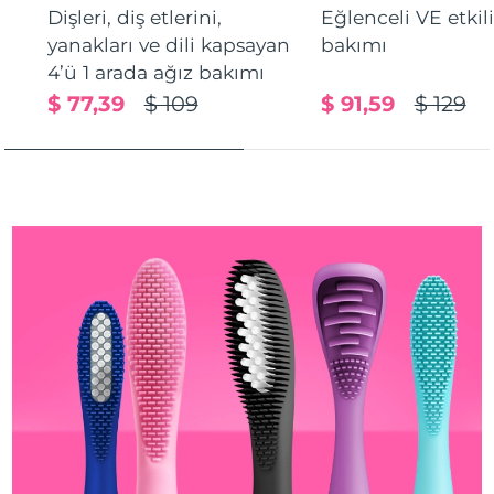
Dişleri, diş etlerini,
Eğlenceli VE etkil
Türkiye
Tahmini teslim tarihi
8/11/26
yanakları ve dili kapsayan
bakımı
Birleşik Arap
4’ü 1 arada ağız bakımı
Tahmini teslim tarihi
8/11/26
Emirlikleri
$ 77,39
$ 109
$ 91,59
$ 129
Birleşik Krallık
Tahmini teslim tarihi
8/10/26
Amerika Birleşik
Tahmini teslim tarihi
8/11/26
Devletleri
Özbekistan
Tahmini teslim tarihi
8/15/26
Vietnam
Tahmini teslim tarihi
8/16/26