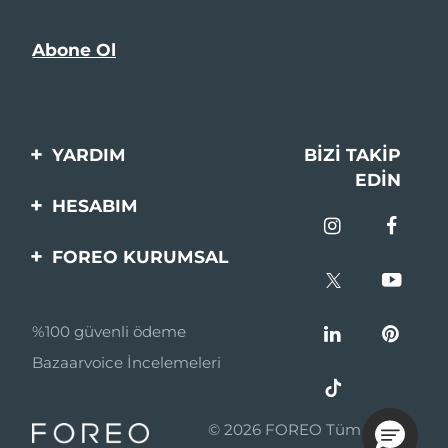
YARDIM
BIZI TAKIP
EDIN
Bi̇zi̇mle İleti̇şi̇me Geçi̇n
HESABIM
Si̇pari̇şler & Sevki̇yat
Ürün Kaydı
FOREO KURUMSAL
Garanti̇ & İade
Destek
FOREO Hakkinda
Sık Sorulan Sorular
%100 güvenli ödeme
Ortaklik Programi
Pil bilgileri
Bazaarvoice İncelemeleri
Ortaklık haberleri
MYSA
© 2026 FOREO Tüm hakları