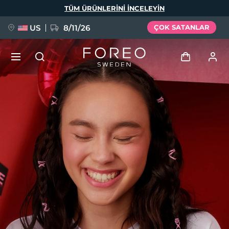
Ana
TÜM ÜRÜNLERINI INCELEYIN
içeriğe
atla
US
8/11/26
ÇOK SATANLAR
YENİ
Giriş
Dil Seçimi
BREAKING NEWS
Kullanici profi̇li̇
English
Deutsch
Español
Cihazlarım
FAQ™ Pure Beauty-Tech Elixir
Français
Italiano
Português
Siparişlerim
Polski
Svenska
Русский
Türkçe
简体中文
繁體中文
Adresim
issa™ Teeth Whitening Set
Aboneliklerim