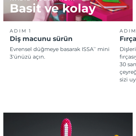
Basit ve kolay
ADIM 1
ADIM
Diş macunu sürün
Fırç
Evrensel düğmeye basarak ISSA
mini
Dişler
TM
3'ünüzü açın.
fırças
30 san
çeyreğ
sizi u