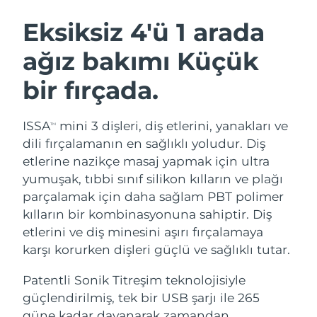
İSVEÇ GÜZELLIK RUTINI
Avustralya
Tahmini teslim tarihi
8/13/26
Eksiksiz 4'ü 1 arada
Avusturya
Tahmini teslim tarihi
8/10/26
ağız bakımı Küçük
Bahreyn
Tahmini teslim tarihi
8/11/26
bir fırçada.
Yüz temizleme
Yüz sıkılaştırma
Belçika
Tahmini teslim tarihi
8/10/26
LUNA™ 4 seti
BEAR™ 2 seti
ISSA
mini 3 dişleri, diş etlerini, yanakları ve
TM
Anti-aging massage
Microcurrent toning
Bermuda
Tahmini teslim tarihi
8/16/26
dili fırçalamanın en sağlıklı yoludur. Diş
etlerine nazikçe masaj yapmak için ultra
Nemlendirme
Ağız bakımı
Bosna-Hersek
Tahmini teslim tarihi
8/13/26
yumuşak, tıbbi sınıf silikon kılların ve plağı
LUNA™ 4 Plus
BEAR™ 2 go
UFO™ 3 seti
issa™ 4
parçalamak için daha sağlam PBT polimer
Massage, LED heating
Microcurrent toning on-the-go
Brunei
Tahmini teslim tarihi
8/15/26
FAQ™ YAŞLANMA KARŞITI BAKIM
kılların bir kombinasyonuna sahiptir. Diş
Deep facial hydration
Hybrid silicone sonic toothbrush
etlerini ve diş minesini aşırı fırçalamaya
Bulgaristan
Tahmini teslim tarihi
8/10/26
NEW
karşı korurken dişleri güçlü ve sağlıklı tutar.
LUNA™ 4 Men
BEAR™ 2 eyes & lips
UFO™ 3 LED
issa™ 4 plus
Kanada
For men, anti-aging massage
Microcurrent line smoothing device
Tahmini teslim tarihi
8/14/26
Patentli Sonik Titreşim teknolojisiyle
Near-infrared and red light therapy
Smart hybrid silicone sonic toothbrush
device
Yaşlanma karşıtı
LED bakım
güçlendirilmiş, tek bir USB şarjı ile 265
Şili
Tahmini teslim tarihi
8/14/26
güne kadar dayanarak zamandan,