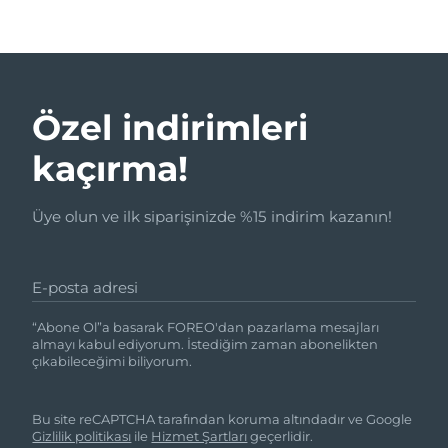
Özel indirimleri
kaçırma!
Üye olun ve ilk siparişinizde %15 indirim kazanın!
E-posta adresi
“Abone Ol”a basarak FOREO'dan pazarlama mesajları
almayı kabul ediyorum. İstediğim zaman abonelikten
çıkabileceğimi biliyorum.
Bu site reCAPTCHA tarafından koruma altındadır ve Google
Gizlilik politikası
ile
Hizmet Şartları
geçerlidir.