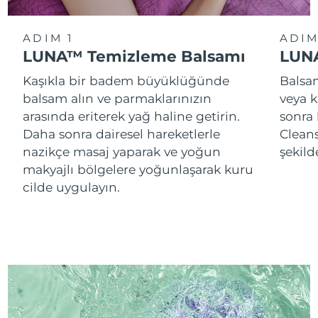
ADIM 1
ADIM
LUNA™ Temizleme Balsamı
LUNA
Kaşıkla bir badem büyüklüğünde
Balsam
balsam alın ve parmaklarınızın
veya k
arasında eriterek yağ haline getirin.
sonra
Daha sonra dairesel hareketlerle
Cleans
nazikçe masaj yaparak ve yoğun
şekild
makyajlı bölgelere yoğunlaşarak kuru
cilde uygulayın.