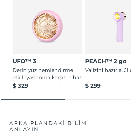
UFO™ 3
PEACH™ 2 go
Derin yüz nemlendirme
Valizini hazırla. Ji
etkili yaşlanma karşıtı cihaz
$ 329
$ 299
ARKA PLANDAKİ BİLİMİ
ANLAYIN