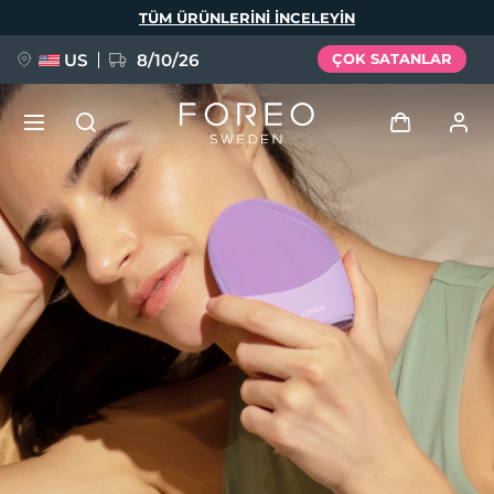
Ana
TÜM ÜRÜNLERINI INCELEYIN
içeriğe
atla
US
8/10/26
ÇOK SATANLAR
YENİ
Giriş
Dil Seçimi
BREAKING NEWS
Kullanici profi̇li̇
English
Deutsch
Español
Cihazlarım
FAQ™ Pure Beauty-Tech Elixir
Français
Italiano
Português
Siparişlerim
Polski
Svenska
Русский
Türkçe
简体中文
繁體中文
Adresim
issa™ Teeth Whitening Set
Aboneliklerim