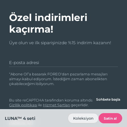
Özel indirimleri
kaçırma!
Üye olun ve ilk siparişinizde %15 indirim kazanın!
E-posta adresi
“Abone Ol”a basarak FOREO'dan pazarlama mesajları
almayı kabul ediyorum. İstediğim zaman abonelikten
çıkabileceğimi biliyorum.
Sohbete başla
Bu site reCAPTCHA tarafından koruma altındadır ve Google
Gizlilik politikası
ile
Hizmet Şartları
geçerlidir.
LUNA™ 4 seti
Koleksiyon
Satin al