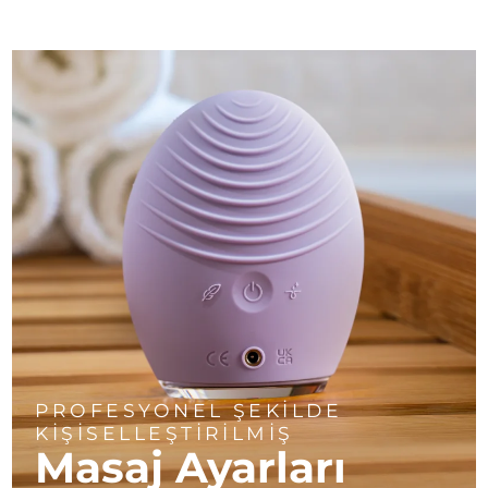
PROFESYONEL ŞEKİLDE
KİŞİSELLEŞTİRİLMİŞ
Masaj Ayarları