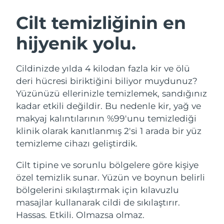
İSVEÇ GÜZELLIK RUTINI
Avustralya
Tahmini teslim tarihi
12/8/26
Cilt temizliğinin en
Avusturya
Tahmini teslim tarihi
9/8/26
hijyenik yolu.
Bahreyn
Tahmini teslim tarihi
10/8/26
Yüz temizleme
Yüz sıkılaştırma
Cildinizde yılda 4 kilodan fazla kir ve ölü
Belçika
Tahmini teslim tarihi
9/8/26
LUNA™ 4 seti
BEAR™ 2 seti
deri hücresi biriktiğini biliyor muydunuz?
Anti-aging massage
Microcurrent toning
Yüzünüzü ellerinizle temizlemek, sandığınız
Bermuda
Tahmini teslim tarihi
15/8/26
kadar etkili değildir. Bu nedenle kir, yağ ve
makyaj kalıntılarının %99'unu temizlediği
Nemlendirme
Ağız bakımı
Bosna-Hersek
Tahmini teslim tarihi
12/8/26
LUNA™ 4 Plus
BEAR™ 2 go
klinik olarak kanıtlanmış 2'si 1 arada bir yüz
UFO™ 3 seti
issa™ 4
Massage, LED heating
Microcurrent toning on-the-go
temizleme cihazı geliştirdik.
Brunei
Tahmini teslim tarihi
14/8/26
FAQ™ YAŞLANMA KARŞITI BAKIM
Deep facial hydration
Hybrid silicone sonic toothbrush
Cilt tipine ve sorunlu bölgelere göre kişiye
Bulgaristan
Tahmini teslim tarihi
9/8/26
NEW
özel temizlik sunar. Yüzün ve boynun belirli
LUNA™ 4 Men
BEAR™ 2 eyes & lips
UFO™ 3 LED
issa™ 4 plus
bölgelerini sıkılaştırmak için kılavuzlu
Kanada
For men, anti-aging massage
Microcurrent line smoothing device
Tahmini teslim tarihi
13/8/26
Near-infrared and red light therapy
masajlar kullanarak cildi de sıkılaştırır.
Smart hybrid silicone sonic toothbrush
device
Yaşlanma karşıtı
LED bakım
Şili
Hassas. Etkili. Olmazsa olmaz.
Tahmini teslim tarihi
13/8/26