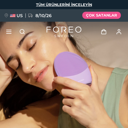
Ana
TÜM ÜRÜNLERINI INCELEYIN
içeriğe
atla
US
8/10/26
ÇOK SATANLAR
YENİ
Giriş
Dil Seçimi
BREAKING NEWS
Kullanici profi̇li̇
English
Deutsch
Español
Cihazlarım
FAQ™ Pure Beauty-Tech Elixir
Français
Italiano
Português
Siparişlerim
Polski
Svenska
Русский
Türkçe
简体中文
繁體中文
Adresim
issa™ Teeth Whitening Set
Aboneliklerim