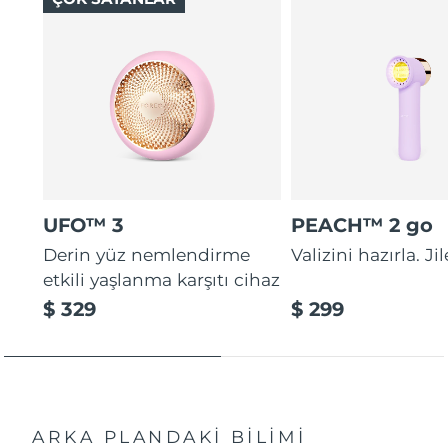
UFO™ 3
PEACH™ 2 go
Derin yüz nemlendirme
Valizini hazırla. Ji
etkili yaşlanma karşıtı cihaz
$ 329
$ 299
ARKA PLANDAKİ BİLİMİ