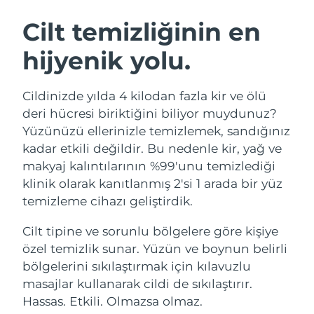
İSVEÇ GÜZELLIK RUTINI
Cilt temizliğinin en
hijyenik yolu.
Tahmini teslim tarihi
Avustralya
12/08/2026
Yüz temizleme
Yüz sıkılaştırma
Cildinizde yılda 4 kilodan fazla kir ve ölü
Tahmini teslim tarihi
Avusturya
LUNA™ 4 seti
BEAR™ 2 seti
09/08/2026
deri hücresi biriktiğini biliyor muydunuz?
Anti-aging massage
Microcurrent toning
Yüzünüzü ellerinizle temizlemek, sandığınız
Tahmini teslim tarihi
Bahreyn
kadar etkili değildir. Bu nedenle kir, yağ ve
10/08/2026
makyaj kalıntılarının %99'unu temizlediği
Nemlendirme
Ağız bakımı
LUNA™ 4 Plus
BEAR™ 2 go
klinik olarak kanıtlanmış 2'si 1 arada bir yüz
Tahmini teslim tarihi
Belçika
UFO™ 3 seti
issa™ 4
09/08/2026
Massage, LED heating
Microcurrent toning on-the-go
temizleme cihazı geliştirdik.
FAQ™ YAŞLANMA KARŞITI BAKIM
Deep facial hydration
Hybrid silicone sonic toothbrush
Tahmini teslim tarihi
Cilt tipine ve sorunlu bölgelere göre kişiye
Bermuda
15/08/2026
NEW
özel temizlik sunar. Yüzün ve boynun belirli
LUNA™ 4 Men
BEAR™ 2 eyes & lips
UFO™ 3 LED
issa™ 4 plus
bölgelerini sıkılaştırmak için kılavuzlu
For men, anti-aging massage
Microcurrent line smoothing device
Tahmini teslim tarihi
Bosna-Hersek
Near-infrared and red light therapy
12/08/2026
masajlar kullanarak cildi de sıkılaştırır.
Smart hybrid silicone sonic toothbrush
device
Yaşlanma karşıtı
LED bakım
Hassas. Etkili. Olmazsa olmaz.
Tahmini teslim tarihi