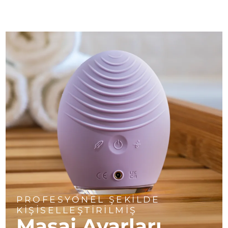
PROFESYONEL ŞEKİLDE
KİŞİSELLEŞTİRİLMİŞ
Masaj Ayarları