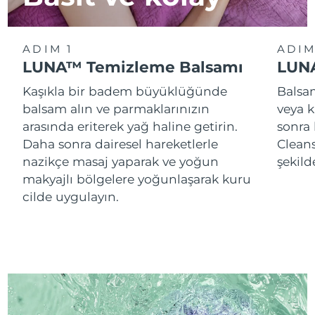
ADIM 1
ADIM
LUNA™ Temizleme Balsamı
LUNA
Kaşıkla bir badem büyüklüğünde
Balsam
balsam alın ve parmaklarınızın
veya k
arasında eriterek yağ haline getirin.
sonra
Daha sonra dairesel hareketlerle
Cleans
nazikçe masaj yaparak ve yoğun
şekild
makyajlı bölgelere yoğunlaşarak kuru
cilde uygulayın.