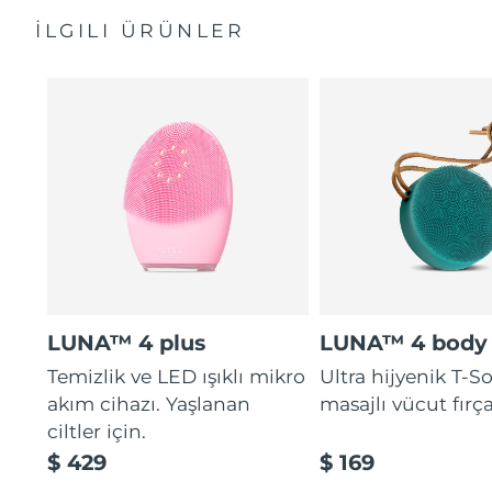
Tahmini teslim tarihi
Tayland
13/08/2026
İLGILI ÜRÜNLER
Tahmini teslim tarihi
Türkiye
10/08/2026
Birleşik Arap
Tahmini teslim tarihi
Emirlikleri
10/08/2026
Tahmini teslim tarihi
Birleşik Krallık
09/08/2026
Amerika Birleşik
Tahmini teslim tarihi
Devletleri
10/08/2026
LUNA™ 4 plus
LUNA™ 4 body
Tahmini teslim tarihi
Özbekistan
Temizlik ve LED ışıklı mikro
Ultra hijyenik T-
14/08/2026
akım cihazı. Yaşlanan
masajlı vücut fırça
Tahmini teslim tarihi
ciltler için.
Vietnam
15/08/2026
$ 429
$ 169