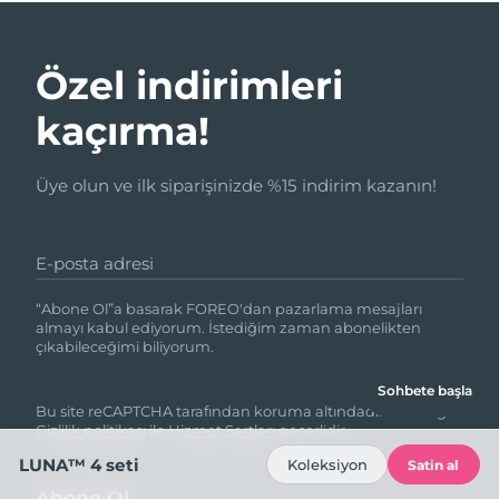
Özel indirimleri
kaçırma!
Üye olun ve ilk siparişinizde %15 indirim kazanın!
E-posta adresi
“Abone Ol”a basarak FOREO'dan pazarlama mesajları
almayı kabul ediyorum. İstediğim zaman abonelikten
çıkabileceğimi biliyorum.
Sohbete başla
Bu site reCAPTCHA tarafından koruma altındadır ve Google
Gizlilik politikası
ile
Hizmet Şartları
geçerlidir.
LUNA™ 4 seti
Koleksiyon
Satin al