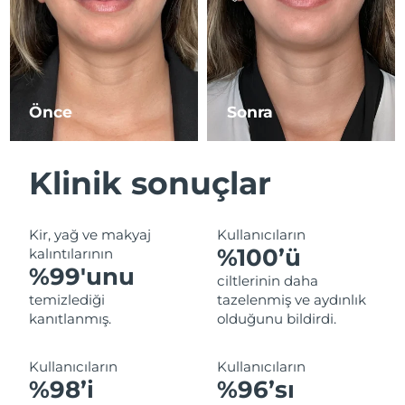
Tahmini teslim tarihi
İsrail
13/08/2026
Tahmini teslim tarihi
İtalya
09/08/2026
Önce
Sonra
Tahmini teslim tarihi
Japonya
12/08/2026
Klinik sonuçlar
Tahmini teslim tarihi
Jersey
14/08/2026
Kir, yağ ve makyaj
Kullanıcıların
Tahmini teslim tarihi
Kazakistan
%100’ü
kalıntılarının
11/08/2026
%99'unu
ciltlerinin daha
Tahmini teslim tarihi
temizlediği
tazelenmiş ve aydınlık
Kuveyt
09/08/2026
kanıtlanmış.
olduğunu bildirdi.
Tahmini teslim tarihi
Letonya
Kullanıcıların
Kullanıcıların
09/08/2026
%98’i
%96’sı