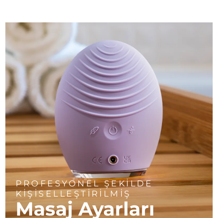
PROFESYONEL ŞEKİLDE
KİŞİSELLEŞTİRİLMİŞ
Masaj Ayarları