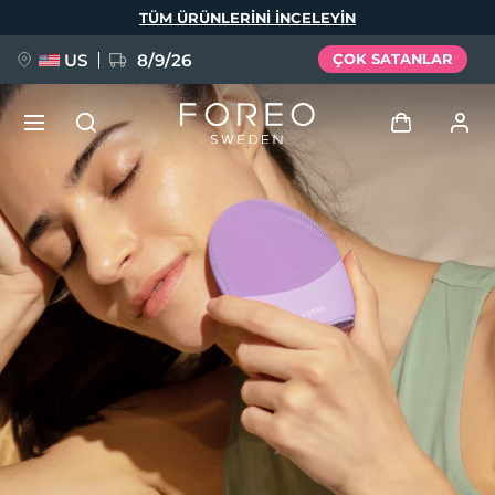
Ana
TÜM ÜRÜNLERINI INCELEYIN
içeriğe
atla
US
8/9/26
ÇOK SATANLAR
YENİ
Giriş
Dil Seçimi
BREAKING NEWS
Kullanici profi̇li̇
English
Deutsch
Español
Cihazlarım
FAQ™ Pure Beauty-Tech Elixir
Français
Italiano
Português
Siparişlerim
Polski
Svenska
Русский
Türkçe
简体中文
繁體中文
Adresim
issa™ Teeth Whitening Set
Aboneliklerim