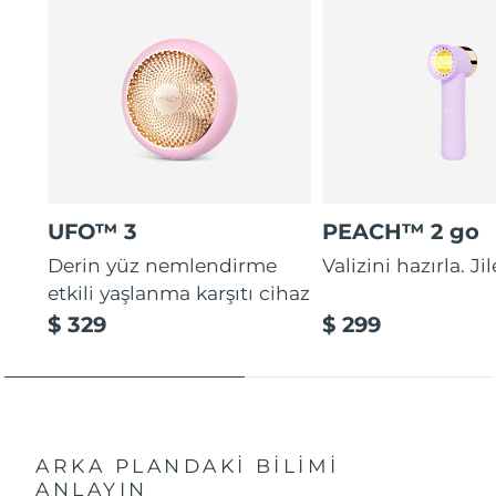
UFO™ 3
PEACH™ 2 go
Derin yüz nemlendirme
Valizini hazırla. Ji
etkili yaşlanma karşıtı cihaz
$ 329
$ 299
ARKA PLANDAKİ BİLİMİ
ANLAYIN