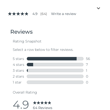
4.9
(64)
Write a review
4.9
out
of
5
stars,
average
rating
value.
Read
64
Reviews.
Same
page
link.