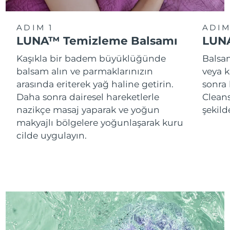
ADIM 1
ADIM
LUNA™ Temizleme Balsamı
LUNA
Kaşıkla bir badem büyüklüğünde
Balsam
balsam alın ve parmaklarınızın
veya k
arasında eriterek yağ haline getirin.
sonra
Daha sonra dairesel hareketlerle
Cleans
nazikçe masaj yaparak ve yoğun
şekild
makyajlı bölgelere yoğunlaşarak kuru
cilde uygulayın.