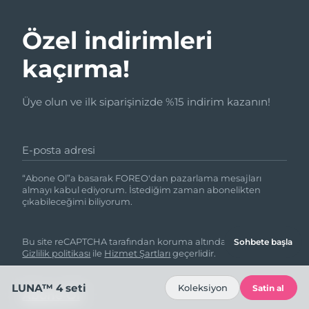
Özel indirimleri
kaçırma!
Üye olun ve ilk siparişinizde %15 indirim kazanın!
E-posta adresi
“Abone Ol”a basarak FOREO'dan pazarlama mesajları
almayı kabul ediyorum. İstediğim zaman abonelikten
çıkabileceğimi biliyorum.
Bu site reCAPTCHA tarafından koruma altındadır ve Google
Sohbete başla
Gizlilik politikası
ile
Hizmet Şartları
geçerlidir.
LUNA™ 4 seti
Koleksiyon
Satin al