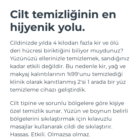
İSVEÇ GÜZELLIK RUTINI
Avustralya
Tahmini teslim tarihi
8/11/26
Cilt temizliğinin en
Avusturya
Tahmini teslim tarihi
8/8/26
hijyenik yolu.
Bahreyn
Tahmini teslim tarihi
8/9/26
Yüz temizleme
Yüz sıkılaştırma
Cildinizde yılda 4 kilodan fazla kir ve ölü
Belçika
Tahmini teslim tarihi
8/8/26
LUNA™ 4 seti
BEAR™ 2 seti
deri hücresi biriktiğini biliyor muydunuz?
Anti-aging massage
Microcurrent toning
Yüzünüzü ellerinizle temizlemek, sandığınız
Bermuda
Tahmini teslim tarihi
8/14/26
kadar etkili değildir. Bu nedenle kir, yağ ve
makyaj kalıntılarının %99'unu temizlediği
Nemlendirme
Ağız bakımı
Bosna-Hersek
Tahmini teslim tarihi
8/11/26
LUNA™ 4 Plus
BEAR™ 2 go
klinik olarak kanıtlanmış 2'si 1 arada bir yüz
UFO™ 3 seti
issa™ 4
Massage, LED heating
Microcurrent toning on-the-go
temizleme cihazı geliştirdik.
Brunei
Tahmini teslim tarihi
8/13/26
FAQ™ YAŞLANMA KARŞITI BAKIM
Deep facial hydration
Hybrid silicone sonic toothbrush
Cilt tipine ve sorunlu bölgelere göre kişiye
Bulgaristan
Tahmini teslim tarihi
8/8/26
NEW
özel temizlik sunar. Yüzün ve boynun belirli
LUNA™ 4 Men
BEAR™ 2 eyes & lips
UFO™ 3 LED
issa™ 4 plus
bölgelerini sıkılaştırmak için kılavuzlu
Kanada
For men, anti-aging massage
Microcurrent line smoothing device
Tahmini teslim tarihi
8/12/26
Near-infrared and red light therapy
masajlar kullanarak cildi de sıkılaştırır.
Smart hybrid silicone sonic toothbrush
device
Yaşlanma karşıtı
LED bakım
Şili
Hassas. Etkili. Olmazsa olmaz.
Tahmini teslim tarihi
8/12/26