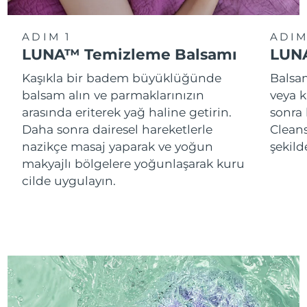
ADIM 1
ADIM
LUNA™ Temizleme Balsamı
LUNA
Kaşıkla bir badem büyüklüğünde
Balsam
balsam alın ve parmaklarınızın
veya k
arasında eriterek yağ haline getirin.
sonra
Daha sonra dairesel hareketlerle
Cleans
nazikçe masaj yaparak ve yoğun
şekild
makyajlı bölgelere yoğunlaşarak kuru
cilde uygulayın.