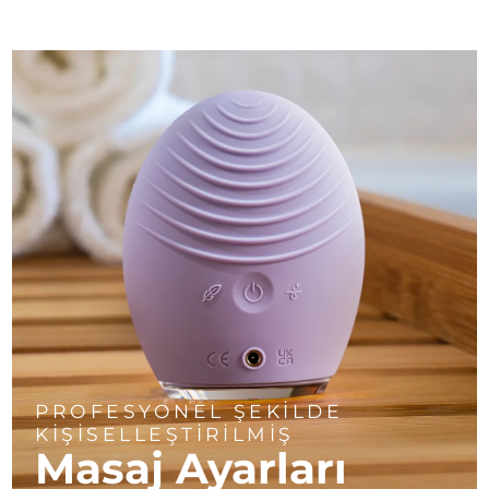
PROFESYONEL ŞEKİLDE
KİŞİSELLEŞTİRİLMİŞ
Masaj Ayarları