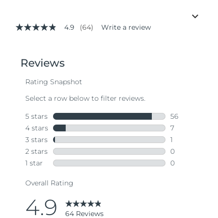
4.9
(64)
Write a review
4.9
out
of
5
stars,
average
rating
value.
Read
64
Reviews.
Same
page
link.