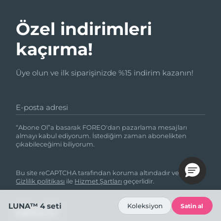
Özel indirimleri
kaçırma!
Üye olun ve ilk siparişinizde %15 indirim kazanın!
E-posta adresi
“Abone Ol”a basarak FOREO'dan pazarlama mesajları
almayı kabul ediyorum. İstediğim zaman abonelikten
çıkabileceğimi biliyorum.
Bu site reCAPTCHA tarafından koruma altındadır ve Google
Gizlilik politikası
ile
Hizmet Şartları
geçerlidir.
LUNA™ 4 seti
Koleksiyon
Satin al