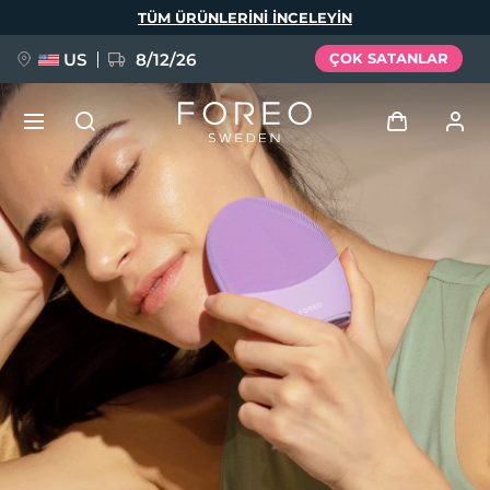
Ana
TÜM ÜRÜNLERINI INCELEYIN
içeriğe
atla
US
8/12/26
ÇOK SATANLAR
YENİ
Giriş
Dil Seçimi
BREAKING NEWS
Kullanici profi̇li̇
English
Deutsch
Español
Cihazlarım
FAQ™ Pure Beauty-Tech Elixir
Français
Italiano
Português
Siparişlerim
Polski
Svenska
Русский
Türkçe
简体中文
繁體中文
Adresim
issa™ Teeth Whitening Set
Aboneliklerim