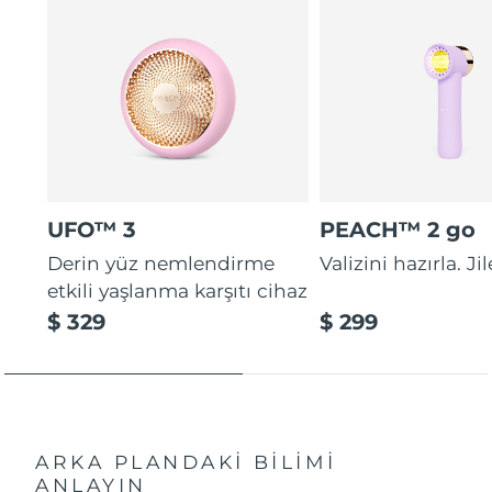
UFO™ 3
PEACH™ 2 go
Derin yüz nemlendirme
Valizini hazırla. Ji
etkili yaşlanma karşıtı cihaz
$ 329
$ 299
ARKA PLANDAKİ BİLİMİ
ANLAYIN