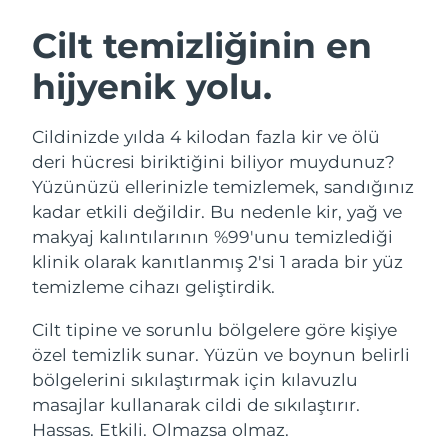
İSVEÇ GÜZELLIK RUTINI
Avustralya
Tahmini teslim tarihi
8/14/26
Cilt temizliğinin en
Avusturya
Tahmini teslim tarihi
8/11/26
hijyenik yolu.
Bahreyn
Tahmini teslim tarihi
8/12/26
Yüz temizleme
Yüz sıkılaştırma
Cildinizde yılda 4 kilodan fazla kir ve ölü
Belçika
Tahmini teslim tarihi
8/11/26
LUNA™ 4 seti
BEAR™ 2 seti
deri hücresi biriktiğini biliyor muydunuz?
Anti-aging massage
Microcurrent toning
Yüzünüzü ellerinizle temizlemek, sandığınız
Bermuda
Tahmini teslim tarihi
8/17/26
kadar etkili değildir. Bu nedenle kir, yağ ve
makyaj kalıntılarının %99'unu temizlediği
Nemlendirme
Ağız bakımı
Bosna-Hersek
Tahmini teslim tarihi
8/14/26
LUNA™ 4 Plus
BEAR™ 2 go
klinik olarak kanıtlanmış 2'si 1 arada bir yüz
UFO™ 3 seti
issa™ 4
Massage, LED heating
Microcurrent toning on-the-go
temizleme cihazı geliştirdik.
Brunei
Tahmini teslim tarihi
8/16/26
FAQ™ YAŞLANMA KARŞITI BAKIM
Deep facial hydration
Hybrid silicone sonic toothbrush
Cilt tipine ve sorunlu bölgelere göre kişiye
Bulgaristan
Tahmini teslim tarihi
8/11/26
NEW
özel temizlik sunar. Yüzün ve boynun belirli
LUNA™ 4 Men
BEAR™ 2 eyes & lips
UFO™ 3 LED
issa™ 4 plus
bölgelerini sıkılaştırmak için kılavuzlu
Kanada
For men, anti-aging massage
Microcurrent line smoothing device
Tahmini teslim tarihi
8/15/26
Near-infrared and red light therapy
masajlar kullanarak cildi de sıkılaştırır.
Smart hybrid silicone sonic toothbrush
device
Yaşlanma karşıtı
LED bakım
Şili
Hassas. Etkili. Olmazsa olmaz.
Tahmini teslim tarihi
8/15/26