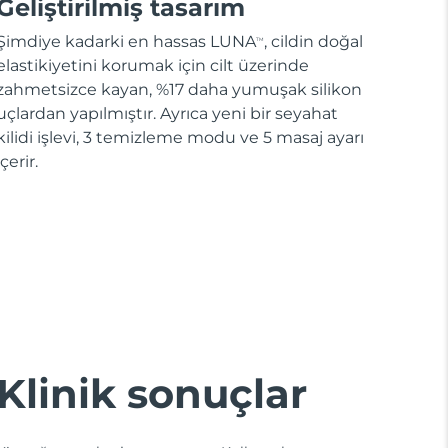
Geliştirilmiş tasarım
Şimdiye kadarki en hassas LUNA
, cildin doğal
TM
elastikiyetini korumak için cilt üzerinde
zahmetsizce kayan, %17 daha yumuşak silikon
uçlardan yapılmıştır. Ayrıca yeni bir seyahat
kilidi işlevi, 3 temizleme modu ve 5 masaj ayarı
içerir.
Klinik sonuçlar