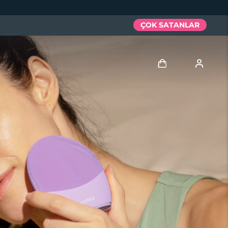
ÇOK SATANLAR
Giriş
Kullanici profi̇li̇
Cihazlarım
Siparişlerim
Adresim
Aboneliklerim