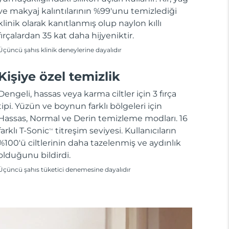
ve makyaj kalıntılarının %99'unu temizlediği
klinik olarak kanıtlanmış olup naylon kıllı
fırçalardan 35 kat daha hijyeniktir.
Üçüncü şahıs klinik deneylerine dayalıdır
Kişiye özel temizlik
Dengeli, hassas veya karma ciltler için 3 fırça
tipi. Yüzün ve boynun farklı bölgeleri için
Hassas, Normal ve Derin temizleme modları. 16
farklı T-Sonic
titreşim seviyesi. Kullanıcıların
TM
%100'ü ciltlerinin daha tazelenmiş ve aydınlık
olduğunu bildirdi.
Üçüncü şahıs tüketici denemesine dayalıdır