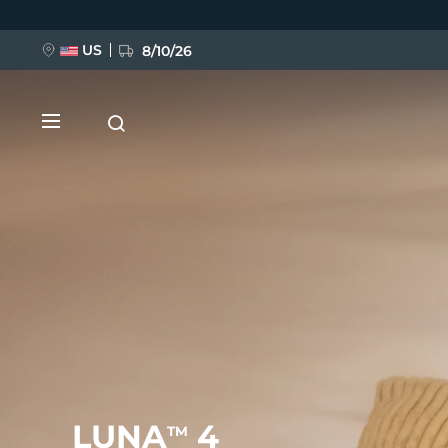
Ana
içeriğe
atla
US
8/10/26
YENİ
BREAKING NEWS
FAQ™ Pure Beauty-Tech Elixir
LUNA
4
TM