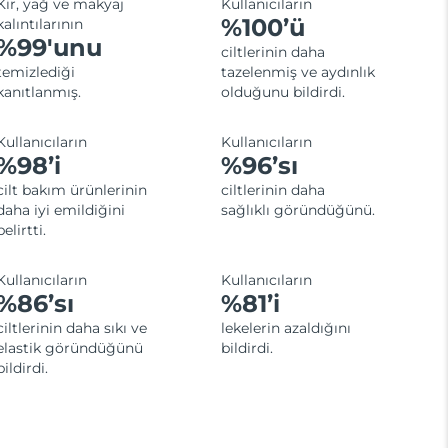
Kir, yağ ve makyaj
Kullanıcıların
%100’ü
kalıntılarının
%99'unu
ciltlerinin daha
temizlediği
tazelenmiş ve aydınlık
kanıtlanmış.
olduğunu bildirdi.
Kullanıcıların
Kullanıcıların
%98’i
%96’sı
cilt bakım ürünlerinin
ciltlerinin daha
daha iyi emildiğini
sağlıklı göründüğünü.
belirtti.
Kullanıcıların
Kullanıcıların
%86’sı
%81’i
ciltlerinin daha sıkı ve
lekelerin azaldığını
elastik göründüğünü
bildirdi.
bildirdi.