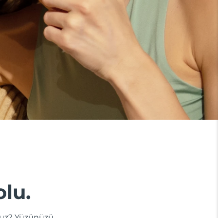
olu.
dunuz? Yüzünüzü