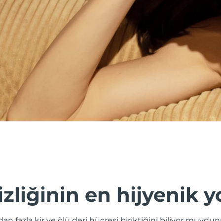
izliğinin en hijyenik y
odan fazla kir ve ölü deri hücresi biriktiğini biliyor muy