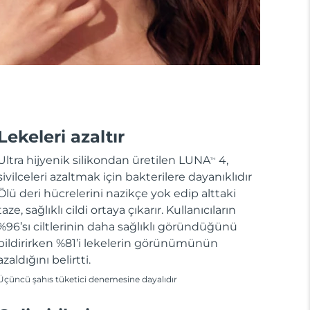
Lekeleri azaltır
Ultra hijyenik silikondan üretilen LUNA
4,
TM
sivilceleri azaltmak için bakterilere dayanıklıdır
Ölü deri hücrelerini nazikçe yok edip alttaki
taze, sağlıklı cildi ortaya çıkarır. Kullanıcıların
%96’sı ciltlerinin daha sağlıklı göründüğünü
bildirirken %81’i lekelerin görünümünün
azaldığını belirtti.
Üçüncü şahıs tüketici denemesine dayalıdır