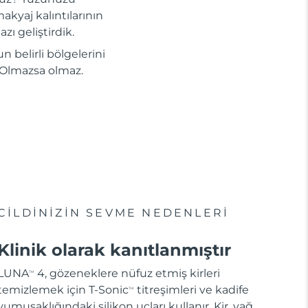
akyaj kalıntılarının
zı geliştirdik.
n belirli bölgelerini
i. Olmazsa olmaz.
CİLDİNİZİN SEVME NEDENLERİ
Klinik olarak kanıtlanmıştır
LUNA
4, gözeneklere nüfuz etmiş kirleri
TM
temizlemek için T-Sonic
titreşimleri ve kadife
TM
yumuşaklığındaki silikon uçları kullanır. Kir, yağ