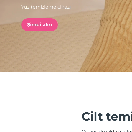
Yüz temizleme cihazı
issa™ Teeth Whitening Set
Şimdi alın
FAQ™ Dual LED Panel
POPÜLER
Özel teklifler
Çok satanlar
Cilt tem
Cildinizde yılda 4 kil