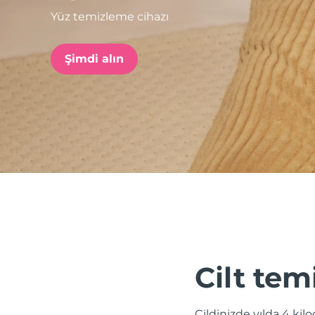
Yüz temizleme cihazı
issa™ Teeth Whitening Set
Şimdi alın
FAQ™ Dual LED Panel
POPÜLER
Özel teklifler
Çok satanlar
Cilt tem
Cildinizde yılda 4 kil