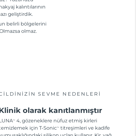
akyaj kalıntılarının
zı geliştirdik.
n belirli bölgelerini
i. Olmazsa olmaz.
CİLDİNİZİN SEVME NEDENLERİ
Klinik olarak kanıtlanmıştır
LUNA
4, gözeneklere nüfuz etmiş kirleri
TM
temizlemek için T-Sonic
titreşimleri ve kadife
TM
yumuşaklığındaki silikon uçları kullanır. Kir, yağ