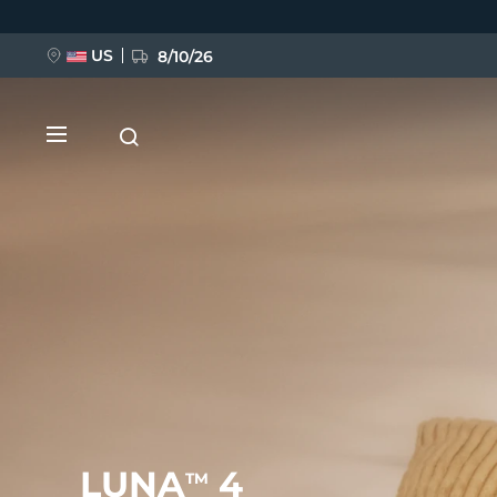
Ana
içeriğe
atla
US
8/10/26
YENİ
BREAKING NEWS
FAQ™ Pure Beauty-Tech Elixir
LUNA
4
TM