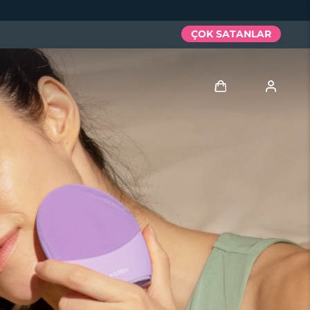
ÇOK SATANLAR
Giriş
Kullanici profi̇li̇
Cihazlarım
Siparişlerim
Adresim
Aboneliklerim