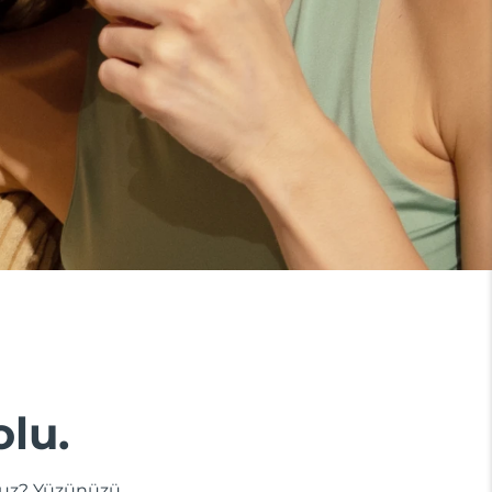
olu.
dunuz? Yüzünüzü