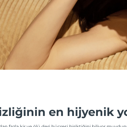
izliğinin en hijyenik y
odan fazla kir ve ölü deri hücresi biriktiğini biliyor muy