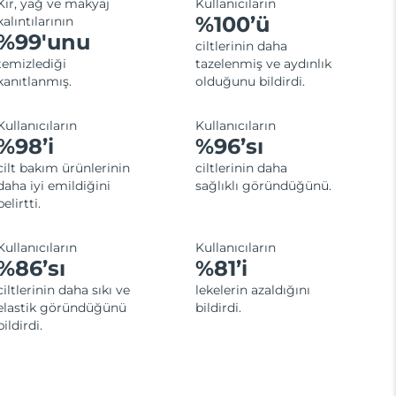
Kir, yağ ve makyaj
Kullanıcıların
%100’ü
kalıntılarının
%99'unu
ciltlerinin daha
temizlediği
tazelenmiş ve aydınlık
kanıtlanmış.
olduğunu bildirdi.
Kullanıcıların
Kullanıcıların
%98’i
%96’sı
cilt bakım ürünlerinin
ciltlerinin daha
daha iyi emildiğini
sağlıklı göründüğünü.
belirtti.
Kullanıcıların
Kullanıcıların
%86’sı
%81’i
ciltlerinin daha sıkı ve
lekelerin azaldığını
elastik göründüğünü
bildirdi.
bildirdi.