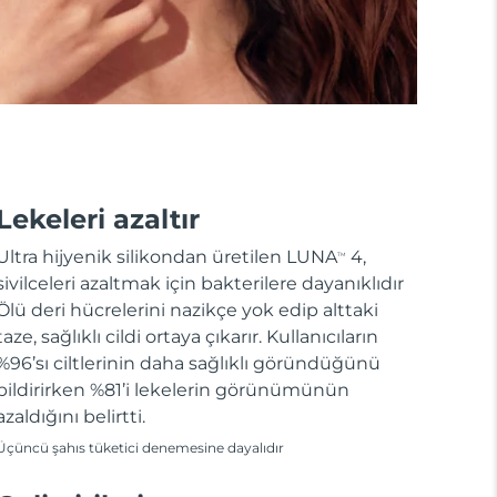
Lekeleri azaltır
Ultra hijyenik silikondan üretilen LUNA
4,
TM
sivilceleri azaltmak için bakterilere dayanıklıdır
Ölü deri hücrelerini nazikçe yok edip alttaki
taze, sağlıklı cildi ortaya çıkarır. Kullanıcıların
%96’sı ciltlerinin daha sağlıklı göründüğünü
bildirirken %81’i lekelerin görünümünün
azaldığını belirtti.
Üçüncü şahıs tüketici denemesine dayalıdır