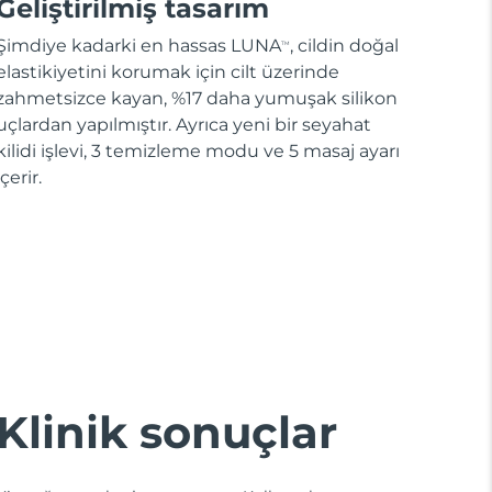
Geliştirilmiş tasarım
Şimdiye kadarki en hassas LUNA
, cildin doğal
TM
elastikiyetini korumak için cilt üzerinde
zahmetsizce kayan, %17 daha yumuşak silikon
uçlardan yapılmıştır. Ayrıca yeni bir seyahat
kilidi işlevi, 3 temizleme modu ve 5 masaj ayarı
içerir.
Klinik sonuçlar