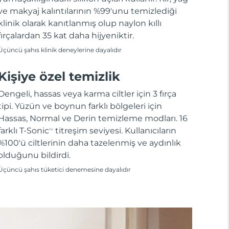
ve makyaj kalıntılarının %99'unu temizlediği
klinik olarak kanıtlanmış olup naylon kıllı
fırçalardan 35 kat daha hijyeniktir.
Üçüncü şahıs klinik deneylerine dayalıdır
Kişiye özel temizlik
Dengeli, hassas veya karma ciltler için 3 fırça
tipi. Yüzün ve boynun farklı bölgeleri için
Hassas, Normal ve Derin temizleme modları. 16
farklı T-Sonic
titreşim seviyesi. Kullanıcıların
TM
%100'ü ciltlerinin daha tazelenmiş ve aydınlık
olduğunu bildirdi.
Üçüncü şahıs tüketici denemesine dayalıdır