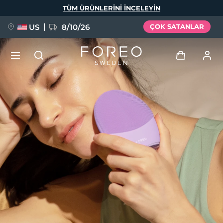
Ana
TÜM ÜRÜNLERINI INCELEYIN
içeriğe
atla
US
8/10/26
ÇOK SATANLAR
YENİ
Giriş
Dil Seçimi
BREAKING NEWS
Kullanici profi̇li̇
English
Deutsch
Español
Cihazlarım
FAQ™ Pure Beauty-Tech Elixir
Français
Italiano
Português
Siparişlerim
Polski
Svenska
Русский
Türkçe
简体中文
繁體中文
Adresim
issa™ Teeth Whitening Set
Aboneliklerim