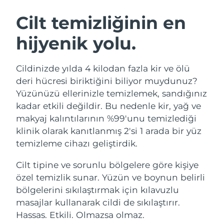
İSVEÇ GÜZELLIK RUTINI
Cilt temizliğinin en
hijyenik yolu.
Tahmini teslim tarihi
Avustralya
12/08/2026
Yüz temizleme
Yüz sıkılaştırma
Cildinizde yılda 4 kilodan fazla kir ve ölü
Tahmini teslim tarihi
Avusturya
LUNA™ 4 seti
BEAR™ 2 seti
09/08/2026
deri hücresi biriktiğini biliyor muydunuz?
Anti-aging massage
Microcurrent toning
Yüzünüzü ellerinizle temizlemek, sandığınız
Tahmini teslim tarihi
Bahreyn
kadar etkili değildir. Bu nedenle kir, yağ ve
10/08/2026
makyaj kalıntılarının %99'unu temizlediği
Nemlendirme
Ağız bakımı
LUNA™ 4 Plus
BEAR™ 2 go
klinik olarak kanıtlanmış 2'si 1 arada bir yüz
Tahmini teslim tarihi
Belçika
UFO™ 3 seti
issa™ 4
09/08/2026
Massage, LED heating
Microcurrent toning on-the-go
temizleme cihazı geliştirdik.
FAQ™ YAŞLANMA KARŞITI BAKIM
Deep facial hydration
Hybrid silicone sonic toothbrush
Tahmini teslim tarihi
Cilt tipine ve sorunlu bölgelere göre kişiye
Bermuda
15/08/2026
NEW
özel temizlik sunar. Yüzün ve boynun belirli
LUNA™ 4 Men
BEAR™ 2 eyes & lips
UFO™ 3 LED
issa™ 4 plus
bölgelerini sıkılaştırmak için kılavuzlu
For men, anti-aging massage
Microcurrent line smoothing device
Tahmini teslim tarihi
Bosna-Hersek
Near-infrared and red light therapy
12/08/2026
masajlar kullanarak cildi de sıkılaştırır.
Smart hybrid silicone sonic toothbrush
device
Yaşlanma karşıtı
LED bakım
Hassas. Etkili. Olmazsa olmaz.
Tahmini teslim tarihi