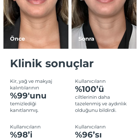
Tahmini teslim tarihi
İsrail
13/08/2026
Tahmini teslim tarihi
İtalya
09/08/2026
Önce
Sonra
Tahmini teslim tarihi
Japonya
12/08/2026
Klinik sonuçlar
Tahmini teslim tarihi
Jersey
14/08/2026
Kir, yağ ve makyaj
Kullanıcıların
Tahmini teslim tarihi
Kazakistan
%100’ü
kalıntılarının
11/08/2026
%99'unu
ciltlerinin daha
Tahmini teslim tarihi
temizlediği
tazelenmiş ve aydınlık
Kuveyt
09/08/2026
kanıtlanmış.
olduğunu bildirdi.
Tahmini teslim tarihi
Letonya
Kullanıcıların
Kullanıcıların
09/08/2026
%98’i
%96’sı