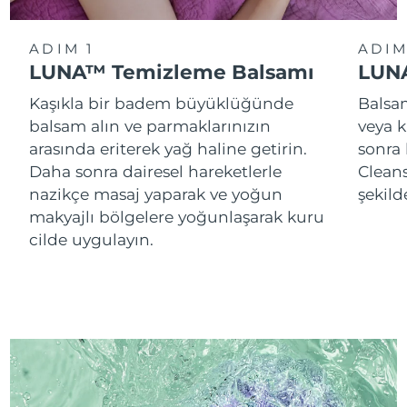
ADIM 1
ADIM
LUNA™ Temizleme Balsamı
LUNA
Kaşıkla bir badem büyüklüğünde
Balsam
balsam alın ve parmaklarınızın
veya k
arasında eriterek yağ haline getirin.
sonra
Daha sonra dairesel hareketlerle
Cleans
nazikçe masaj yaparak ve yoğun
şekild
makyajlı bölgelere yoğunlaşarak kuru
cilde uygulayın.