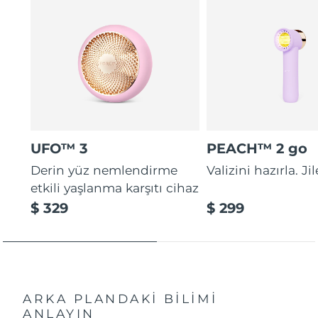
UFO™ 3
PEACH™ 2 go
Derin yüz nemlendirme
Valizini hazırla. Ji
etkili yaşlanma karşıtı cihaz
$ 329
$ 299
ARKA PLANDAKİ BİLİMİ
ANLAYIN