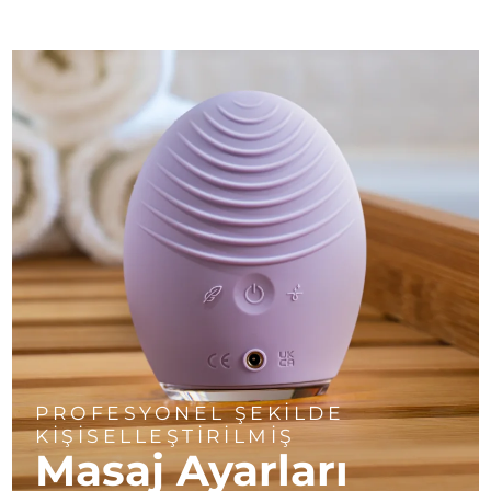
PROFESYONEL ŞEKİLDE
KİŞİSELLEŞTİRİLMİŞ
Masaj Ayarları