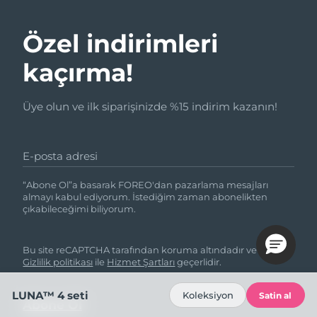
Özel indirimleri
kaçırma!
Üye olun ve ilk siparişinizde %15 indirim kazanın!
E-posta adresi
“Abone Ol”a basarak FOREO'dan pazarlama mesajları
almayı kabul ediyorum. İstediğim zaman abonelikten
çıkabileceğimi biliyorum.
Bu site reCAPTCHA tarafından koruma altındadır ve Google
Gizlilik politikası
ile
Hizmet Şartları
geçerlidir.
LUNA™ 4 seti
Koleksiyon
Satin al