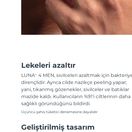
KIWI™ cilt bakımı
All acne treatment devices
All revitalizing eye massagers
Serum
issa™ Teeth Whitening Gel
Advanced pore care essentials
For healthy hair
18% PAP
Kozmetik ürünleri
Erkekler
Tüm Ürünler
Lekeleri azaltır
LUNA
4 MEN, sivilceleri azaltmak için bakteriy
TM
dirençlidir. Ayrıca cilde nazikçe peeling yapar;
FOREO APP
yani, tıkanmış gözenekler, sivilceler ve batıklar
mazide kaldı. Kullanıcıların %91'i ciltlerinin daha
HAKKINDA
sağlıklı göründüğünü bildirdi.
Üçüncü şahıs tüketici denemesine dayalıdır
Geliştirilmiş tasarım