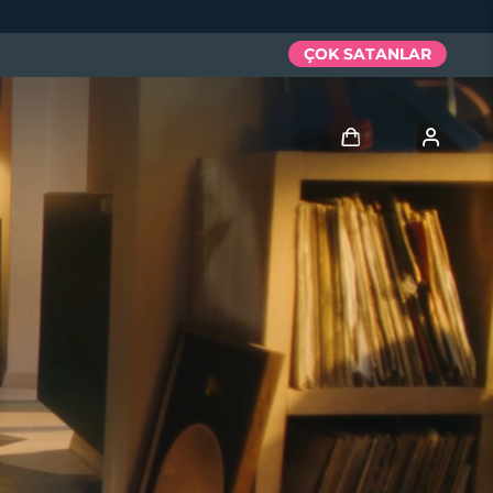
ÇOK SATANLAR
Giriş
Kullanici profi̇li̇
Cihazlarım
Siparişlerim
Adresim
Aboneliklerim