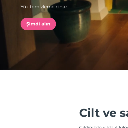
Yüz temizleme cihazı
issa™ Teeth Whitening Set
Şimdi alın
FAQ™ Dual LED Panel
POPÜLER
Özel teklifler
Çok satanlar
Cilt ve s
Cildinizde yılda 4 kil