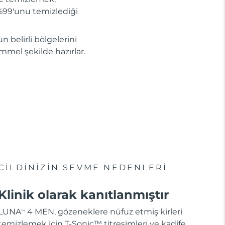
n %99'unu temizlediği
n belirli bölgelerini
kemmel şekilde hazırlar.
CİLDİNİZİN SEVME NEDENLERİ
Klinik olarak kanıtlanmıştır
LUNA
4 MEN, gözeneklere nüfuz etmiş kirleri
TM
temizlemek için T-Sonic™ titreşimleri ve kadife