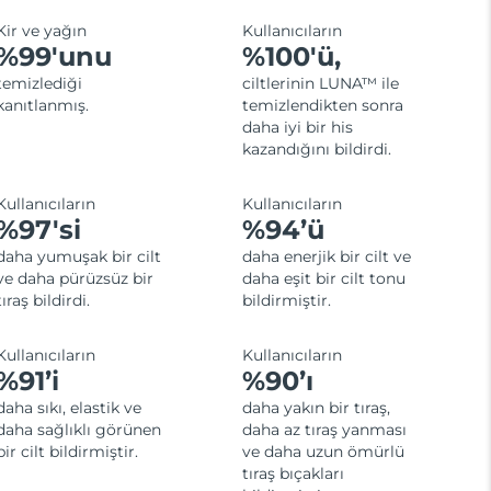
Kir ve yağın
Kullanıcıların
%99'unu
%100'ü,
temizlediği
ciltlerinin LUNA™ ile
kanıtlanmış.
temizlendikten sonra
daha iyi bir his
kazandığını bildirdi.
Kullanıcıların
Kullanıcıların
%97'si
%94’ü
daha yumuşak bir cilt
daha enerjik bir cilt ve
ve daha pürüzsüz bir
daha eşit bir cilt tonu
tıraş bildirdi.
bildirmiştir.
Kullanıcıların
Kullanıcıların
%91’i
%90’ı
daha sıkı, elastik ve
daha yakın bir tıraş,
daha sağlıklı görünen
daha az tıraş yanması
bir cilt bildirmiştir.
ve daha uzun ömürlü
tıraş bıçakları