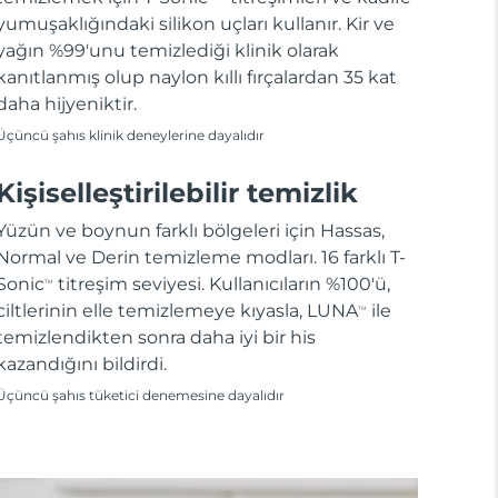
yumuşaklığındaki silikon uçları kullanır. Kir ve
yağın %99'unu temizlediği klinik olarak
kanıtlanmış olup naylon kıllı fırçalardan 35 kat
daha hijyeniktir.
Üçüncü şahıs klinik deneylerine dayalıdır
Kişiselleştirilebilir temizlik
Yüzün ve boynun farklı bölgeleri için Hassas,
Normal ve Derin temizleme modları. 16 farklı T-
Sonic
titreşim seviyesi. Kullanıcıların %100'ü,
TM
ciltlerinin elle temizlemeye kıyasla, LUNA
ile
TM
temizlendikten sonra daha iyi bir his
kazandığını bildirdi.
Üçüncü şahıs tüketici denemesine dayalıdır