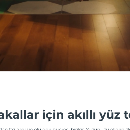
akallar için akıllı yüz 
odan fazla kir ve ölü deri hücresi birikir. Yüzünüzü ellerini