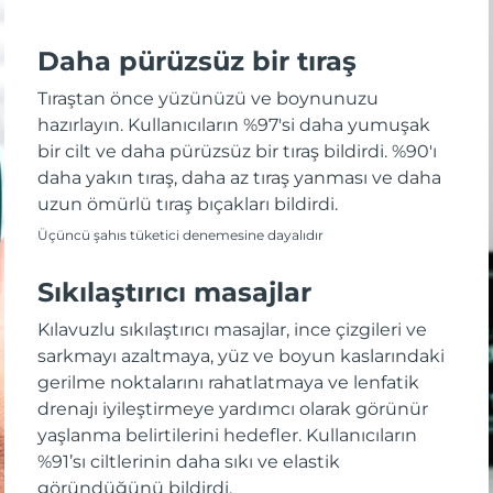
Daha pürüzsüz bir tıraş
Tıraştan önce yüzünüzü ve boynunuzu
hazırlayın. Kullanıcıların %97'si daha yumuşak
bir cilt ve daha pürüzsüz bir tıraş bildirdi. %90'ı
daha yakın tıraş, daha az tıraş yanması ve daha
uzun ömürlü tıraş bıçakları bildirdi.
Üçüncü şahıs tüketici denemesine dayalıdır
Sıkılaştırıcı masajlar
Kılavuzlu sıkılaştırıcı masajlar, ince çizgileri ve
sarkmayı azaltmaya, yüz ve boyun kaslarındaki
gerilme noktalarını rahatlatmaya ve lenfatik
drenajı iyileştirmeye yardımcı olarak görünür
yaşlanma belirtilerini hedefler. Kullanıcıların
%91’sı ciltlerinin daha sıkı ve elastik
göründüğünü bildirdi.