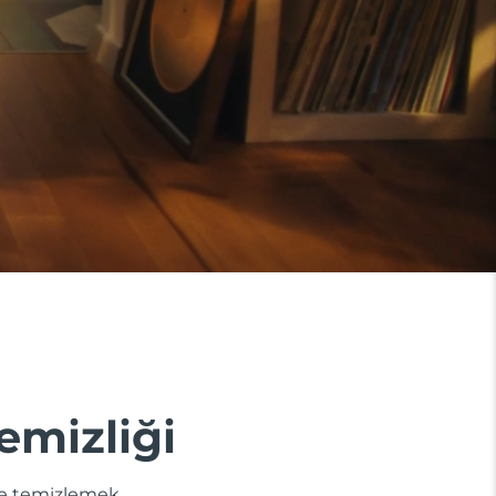
temizliği
zle temizlemek,