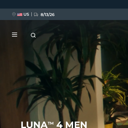
Ana
içeriğe
atla
US
8/13/26
YENİ
BREAKING NEWS
FAQ™ Pure Beauty-Tech Elixir
LUNA
4 MEN
TM