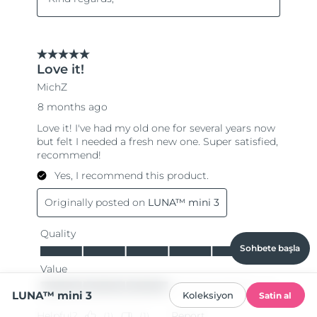
Sohbete başla
LUNA™ mini 3
Koleksiyon
Satin al