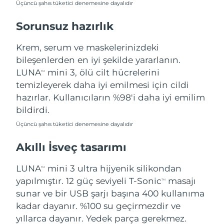
Üçüncü şahıs tüketici denemesine dayalıdır
Türkiye
Tahmini teslim tarihi
8/10/26
Sorunsuz hazırlık
Birleşik Arap
Tahmini teslim tarihi
8/10/26
Emirlikleri
Krem, serum ve maskelerinizdeki
bileşenlerden en iyi şekilde yararlanın.
Birleşik Krallık
Tahmini teslim tarihi
8/9/26
LUNA
mini 3, ölü cilt hücrelerini
TM
temizleyerek daha iyi emilmesi için cildi
Amerika Birleşik
Tahmini teslim tarihi
8/10/26
hazırlar. Kullanıcıların %98'i daha iyi emilim
Devletleri
bildirdi.
Özbekistan
Tahmini teslim tarihi
8/14/26
Üçüncü şahıs tüketici denemesine dayalıdır
Akıllı İsveç tasarımı
Vietnam
Tahmini teslim tarihi
8/15/26
LUNA
mini 3 ultra hijyenik silikondan
TM
yapılmıştır. 12 güç seviyeli T-Sonic
masajı
TM
sunar ve bir USB şarjı başına 400 kullanıma
kadar dayanır. %100 su geçirmezdir ve
yıllarca dayanır. Yedek parça gerekmez.