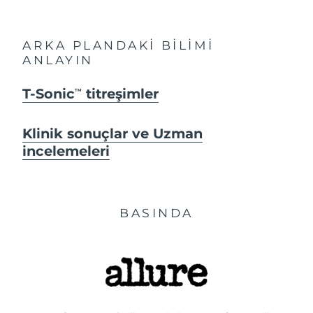
ARKA PLANDAKİ BİLİMİ
ANLAYIN
T-Sonic
titreşimler
TM
Klinik sonuçlar ve Uzman
incelemeleri
BASINDA