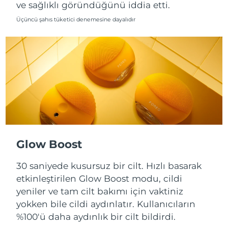
ve sağlıklı göründüğünü iddia etti.
Slovakya
Üçüncü şahıs tüketici denemesine dayalıdır
Tahmini teslim tarihi
8/9/26
Slovenya
Tahmini teslim tarihi
8/9/26
Güney Afrika
Tahmini teslim tarihi
8/17/26
Güney Kore
Tahmini teslim tarihi
8/11/26
İspanya
Tahmini teslim tarihi
8/9/26
İsveç
Tahmini teslim tarihi
8/9/26
Glow Boost
İsviçre
30 saniyede kusursuz bir cilt. Hızlı basarak
Tahmini teslim tarihi
8/9/26
etkinleştirilen Glow Boost modu, cildi
Tayvan
Tahmini teslim tarihi
8/14/26
yeniler ve tam cilt bakımı için vaktiniz
yokken bile cildi aydınlatır. Kullanıcıların
Tayland
Tahmini teslim tarihi
8/13/26
%100'ü daha aydınlık bir cilt bildirdi.