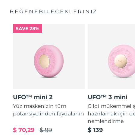
BEĞENEBILECEKLERINIZ
SAVE 28%
UFO™ mini 2
UFO™ 3 mini
Yüz maskenizin tüm
Cildi mükemmel ş
potansiyelinden faydalanın
hazırlamak için d
nemlendirme
$ 70,29
$ 99
$ 139