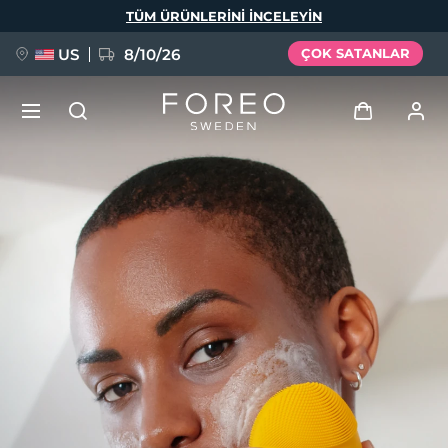
Ana
TÜM ÜRÜNLERINI INCELEYIN
içeriğe
atla
US
8/10/26
ÇOK SATANLAR
YENİ
Giriş
Dil Seçimi
BREAKING NEWS
Kullanici profi̇li̇
English
Deutsch
Español
Cihazlarım
FAQ™ Pure Beauty-Tech Elixir
Français
Italiano
Português
Siparişlerim
Polski
Svenska
Русский
Türkçe
简体中文
繁體中文
Adresim
issa™ Teeth Whitening Set
Aboneliklerim