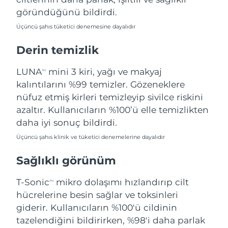
Filipinler
Tahmini teslim tarihi
8/12/26
göründüğünü bildirdi.
Üçüncü şahıs tüketici denemesine dayalıdır
Polonya
Tahmini teslim tarihi
8/10/26
Derin temizlik
Portekiz
Tahmini teslim tarihi
8/9/26
LUNA
mini 3 kiri, yağı ve makyaj
TM
Porto Riko
Tahmini teslim tarihi
8/11/26
kalıntılarını %99 temizler. Gözeneklere
nüfuz etmiş kirleri temizleyip sivilce riskini
Katar
Tahmini teslim tarihi
8/10/26
azaltır. Kullanıcıların %100’ü elle temizlikten
daha iyi sonuç bildirdi.
Reunion
Tahmini teslim tarihi
8/14/26
Üçüncü şahıs klinik ve tüketici denemelerine dayalıdır
Romanya
Tahmini teslim tarihi
8/9/26
Sağlıklı görünüm
Rusya
Tahmini teslim tarihi
8/17/26
T-Sonic
mikro dolaşımı hızlandırıp cilt
TM
hücrelerine besin sağlar ve toksinleri
Suudi Arabistan
Tahmini teslim tarihi
8/10/26
giderir. Kullanıcıların %100'ü cildinin
tazelendiğini bildirirken, %98'i daha parlak
Singapur
Tahmini teslim tarihi
8/11/26