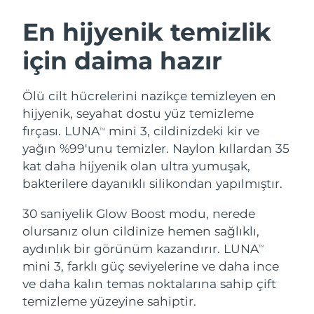
İSVEÇ GÜZELLIK RUTINI
Avustralya
Tahmini teslim tarihi
8/12/26
En hijyenik temizlik
Avusturya
Tahmini teslim tarihi
8/9/26
için daima hazır
Bahreyn
Tahmini teslim tarihi
8/10/26
Yüz temizleme
Yüz sıkılaştırma
Ölü cilt hücrelerini nazikçe temizleyen en
Belçika
Tahmini teslim tarihi
8/9/26
LUNA™ 4 seti
BEAR™ 2 seti
hijyenik, seyahat dostu yüz temizleme
Anti-aging massage
Microcurrent toning
fırçası. LUNA
mini 3, cildinizdeki kir ve
TM
Bermuda
Tahmini teslim tarihi
8/15/26
yağın %99'unu temizler. Naylon kıllardan 35
kat daha hijyenik olan ultra yumuşak,
Nemlendirme
Ağız bakımı
Bosna-Hersek
Tahmini teslim tarihi
8/12/26
LUNA™ 4 Plus
BEAR™ 2 go
bakterilere dayanıklı silikondan yapılmıştır.
UFO™ 3 seti
issa™ 4
Massage, LED heating
Microcurrent toning on-the-go
Brunei
Tahmini teslim tarihi
8/14/26
FAQ™ YAŞLANMA KARŞITI BAKIM
Deep facial hydration
Hybrid silicone sonic toothbrush
30 saniyelik Glow Boost modu, nerede
olursanız olun cildinize hemen sağlıklı,
Bulgaristan
Tahmini teslim tarihi
8/9/26
NEW
aydınlık bir görünüm kazandırır. LUNA
LUNA™ 4 Men
BEAR™ 2 eyes & lips
TM
UFO™ 3 LED
issa™ 4 plus
mini 3, farklı güç seviyelerine ve daha ince
Kanada
For men, anti-aging massage
Microcurrent line smoothing device
Tahmini teslim tarihi
8/13/26
Near-infrared and red light therapy
ve daha kalın temas noktalarına sahip çift
Smart hybrid silicone sonic toothbrush
device
Yaşlanma karşıtı
LED bakım
Şili
temizleme yüzeyine sahiptir.
Tahmini teslim tarihi
8/13/26