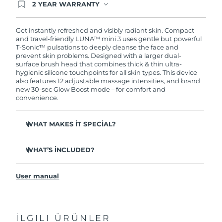
2 YEAR WARRANTY
Ordering today registers you for full FOREO
warranty coverage. This means if you experience
issues within 2-year of purchase, FOREO will
Get instantly refreshed and visibly radiant skin. Compact
replace your product free of charge.
and travel-friendly LUNA™ mini 3 uses gentle but powerful
T-Sonic™ pulsations to deeply cleanse the face and
prevent skin problems. Designed with a larger dual-
surface brush head that combines thick & thin ultra-
hygienic silicone touchpoints for all skin types. This device
also features 12 adjustable massage intensities, and brand
new 30-sec Glow Boost mode – for comfort and
convenience.
WHAT MAKES IT SPECIAL?
Clinically proven to remove 99.5% of dirt, oil and
makeup residue from skin.
WHAT’S INCLUDED?
Removes impurities trapped deep within pores –
LUNA
mini 3
™
reducing chances of a breakout.
User manual
USB charging cable
Massages face to boost microcirculation – for a brighter,
healthier complexion.
Travel pouch
Ultra-soft silicone touchpoints gently exfoliate dead skin
Quick start guide
cells without being abrasive.
İLGILI ÜRÜNLER
General manual