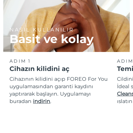
NASIL KULLANILIR
Basit ve kolay
ADIM 1
ADIM
Cihazın kilidini aç
Temi
Cihazının kilidini açıp FOREO For You
Cildin
uygulamasından garanti kaydını
İdeal 
yaptırarak başlayın. Uygulamayı
Cleans
buradan
indirin
.
ıslatı