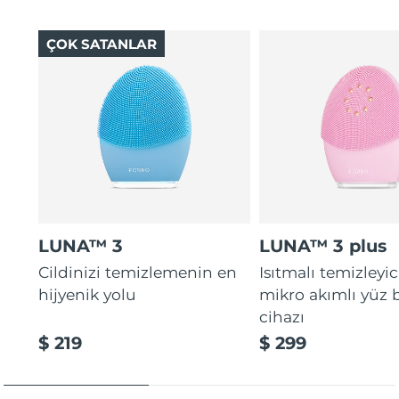
12 intensities, lightweight, and ergonomically designed
2-year warranty (Spain, Portugal, Sweden: 3-year
to fit facial curves.
warranty)
ÇOK SATANLAR
LUNA™ 3
LUNA™ 3 plus
Cildinizi temizlemenin en
Isıtmalı temizleyic
hijyenik yolu
mikro akımlı yüz
cihazı
$ 219
$ 299