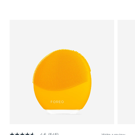
4.6
(545)
Write a review