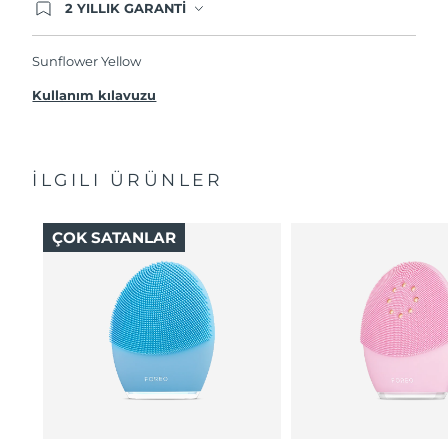
2 YILLIK GARANTİ
Satın aldığınız Foreo cihazı, Tüketici Kanununa
göre 2 (iki) yıl firmamız garantisi altında
korunmaktadır. Cihazınızla ilgili herhangi bir
Sunflower Yellow
şikayet, arıza durumunda Garanti Belgesinde yer
alan servisimize ve merkez ofis adresimize
Kullanım kılavuzu
ürününüzü teslim edebilirsiniz. Ürününüzle
alakalı sorun tespit edildiğinde yeni bir ürünle
değişimi sağlanmakta ve adresinize
gönderilmektedir.
İLGILI ÜRÜNLER
ÇOK SATANLAR