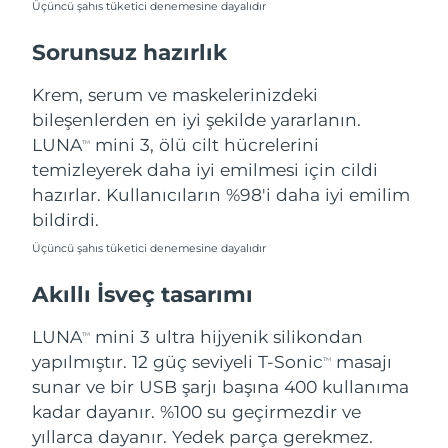
Üçüncü şahıs tüketici denemesine dayalıdır
Türkiye
Tahmini teslim tarihi
8/11/26
Sorunsuz hazırlık
Birleşik Arap
Tahmini teslim tarihi
8/11/26
Emirlikleri
Krem, serum ve maskelerinizdeki
bileşenlerden en iyi şekilde yararlanın.
Birleşik Krallık
Tahmini teslim tarihi
8/10/26
LUNA
mini 3, ölü cilt hücrelerini
TM
temizleyerek daha iyi emilmesi için cildi
Amerika Birleşik
Tahmini teslim tarihi
8/11/26
hazırlar. Kullanıcıların %98'i daha iyi emilim
Devletleri
bildirdi.
Özbekistan
Tahmini teslim tarihi
8/15/26
Üçüncü şahıs tüketici denemesine dayalıdır
Akıllı İsveç tasarımı
Vietnam
Tahmini teslim tarihi
8/16/26
LUNA
mini 3 ultra hijyenik silikondan
TM
yapılmıştır. 12 güç seviyeli T-Sonic
masajı
TM
sunar ve bir USB şarjı başına 400 kullanıma
kadar dayanır. %100 su geçirmezdir ve
yıllarca dayanır. Yedek parça gerekmez.