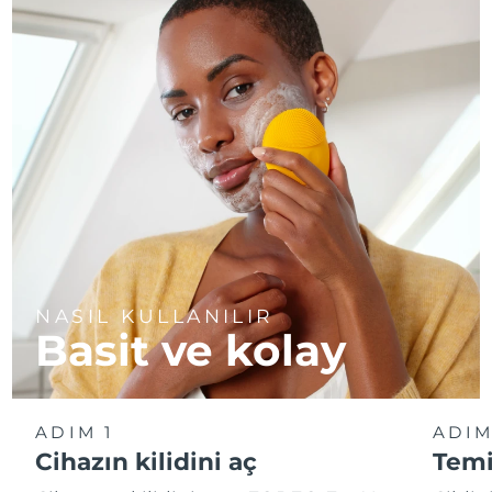
NASIL KULLANILIR
Basit ve kolay
ADIM 1
ADIM
Cihazın kilidini aç
Temi