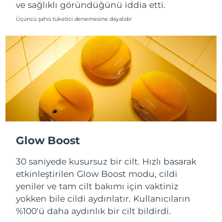
ve sağlıklı göründüğünü iddia etti.
Slovakya
Üçüncü şahıs tüketici denemesine dayalıdır
Tahmini teslim tarihi
8/10/26
Slovenya
Tahmini teslim tarihi
8/10/26
Güney Afrika
Tahmini teslim tarihi
8/18/26
Güney Kore
Tahmini teslim tarihi
8/12/26
İspanya
Tahmini teslim tarihi
8/10/26
İsveç
Tahmini teslim tarihi
8/10/26
Glow Boost
İsviçre
30 saniyede kusursuz bir cilt. Hızlı basarak
Tahmini teslim tarihi
8/10/26
etkinleştirilen Glow Boost modu, cildi
Tayvan
Tahmini teslim tarihi
8/15/26
yeniler ve tam cilt bakımı için vaktiniz
yokken bile cildi aydınlatır. Kullanıcıların
Tayland
Tahmini teslim tarihi
8/14/26
%100'ü daha aydınlık bir cilt bildirdi.