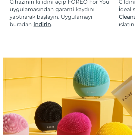
Cihazının kilidini açıp FOREO For You
Cildin
uygulamasından garanti kaydını
İdeal 
yaptırarak başlayın. Uygulamayı
Cleans
buradan
indirin
.
ıslatı