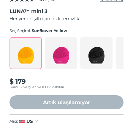
4.6
out
LUNA™ mini 3
of
5
Her yerde ışıltı için hızlı temizlik
stars,
average
rating
Seç Seçimi:
Sunflower Yellow
value.
Read
545
Reviews.
Same
page
link.
$ 179
Gümrük vergileri ve K.D.V. dahildir.
Artık ulaşılamıyor
US
Alıcı: