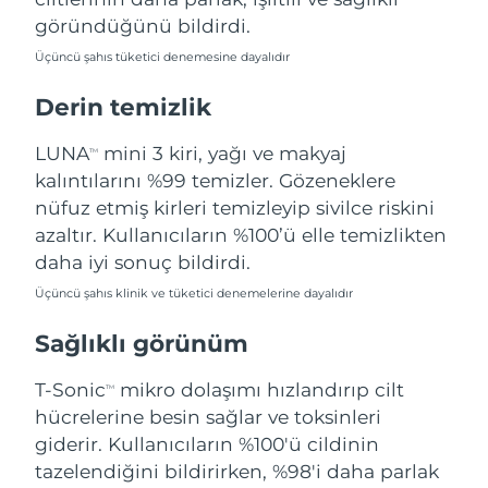
Filipinler
Tahmini teslim tarihi
8/13/26
göründüğünü bildirdi.
Üçüncü şahıs tüketici denemesine dayalıdır
Polonya
Tahmini teslim tarihi
8/11/26
Derin temizlik
Portekiz
Tahmini teslim tarihi
8/10/26
LUNA
mini 3 kiri, yağı ve makyaj
TM
Porto Riko
Tahmini teslim tarihi
8/12/26
kalıntılarını %99 temizler. Gözeneklere
nüfuz etmiş kirleri temizleyip sivilce riskini
Katar
Tahmini teslim tarihi
8/11/26
azaltır. Kullanıcıların %100’ü elle temizlikten
daha iyi sonuç bildirdi.
Reunion
Tahmini teslim tarihi
8/15/26
Üçüncü şahıs klinik ve tüketici denemelerine dayalıdır
Romanya
Tahmini teslim tarihi
8/10/26
Sağlıklı görünüm
Rusya
Tahmini teslim tarihi
8/18/26
T-Sonic
mikro dolaşımı hızlandırıp cilt
TM
hücrelerine besin sağlar ve toksinleri
Suudi Arabistan
Tahmini teslim tarihi
8/11/26
giderir. Kullanıcıların %100'ü cildinin
tazelendiğini bildirirken, %98'i daha parlak
Singapur
Tahmini teslim tarihi
8/12/26