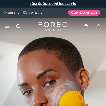
Ana
TÜM ÜRÜNLERINI INCELEYIN
içeriğe
atla
US
8/11/26
ÇOK SATANLAR
YENİ
Giriş
Dil Seçimi
BREAKING NEWS
Kullanici profi̇li̇
English
Deutsch
Español
Cihazlarım
FAQ™ Pure Beauty-Tech Elixir
Français
Italiano
Português
Siparişlerim
Polski
Svenska
Русский
Türkçe
简体中文
繁體中文
Adresim
issa™ Teeth Whitening Set
Aboneliklerim