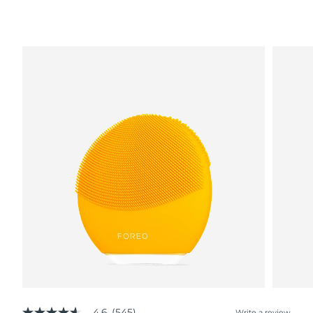
4.6
(545)
Write a review