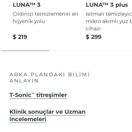
LUNA™ 3
LUNA™ 3 plus
Cildinizi temizlemenin en
Isıtmalı temizleyic
hijyenik yolu
mikro akımlı yüz
cihazı
$ 219
$ 299
ARKA PLANDAKİ BİLİMİ
ANLAYIN
T-Sonic
titreşimler
TM
Klinik sonuçlar ve Uzman
incelemeleri