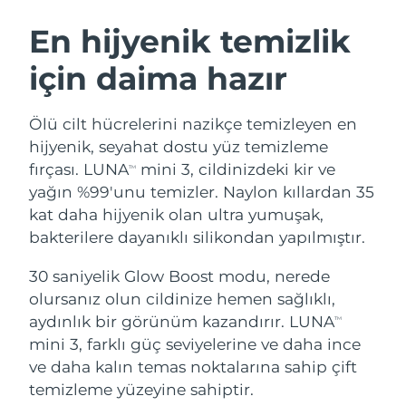
İSVEÇ GÜZELLIK RUTINI
Avustralya
Tahmini teslim tarihi
8/13/26
En hijyenik temizlik
Avusturya
Tahmini teslim tarihi
8/10/26
için daima hazır
Bahreyn
Tahmini teslim tarihi
8/11/26
Yüz temizleme
Yüz sıkılaştırma
Ölü cilt hücrelerini nazikçe temizleyen en
Belçika
Tahmini teslim tarihi
8/10/26
LUNA™ 4 seti
BEAR™ 2 seti
hijyenik, seyahat dostu yüz temizleme
Anti-aging massage
Microcurrent toning
fırçası. LUNA
mini 3, cildinizdeki kir ve
TM
Bermuda
Tahmini teslim tarihi
8/16/26
yağın %99'unu temizler. Naylon kıllardan 35
kat daha hijyenik olan ultra yumuşak,
Nemlendirme
Ağız bakımı
Bosna-Hersek
Tahmini teslim tarihi
8/13/26
LUNA™ 4 Plus
BEAR™ 2 go
bakterilere dayanıklı silikondan yapılmıştır.
UFO™ 3 seti
issa™ 4
Massage, LED heating
Microcurrent toning on-the-go
Brunei
Tahmini teslim tarihi
8/15/26
FAQ™ YAŞLANMA KARŞITI BAKIM
Deep facial hydration
Hybrid silicone sonic toothbrush
30 saniyelik Glow Boost modu, nerede
olursanız olun cildinize hemen sağlıklı,
Bulgaristan
Tahmini teslim tarihi
8/10/26
NEW
aydınlık bir görünüm kazandırır. LUNA
LUNA™ 4 Men
BEAR™ 2 eyes & lips
TM
UFO™ 3 LED
issa™ 4 plus
mini 3, farklı güç seviyelerine ve daha ince
Kanada
For men, anti-aging massage
Microcurrent line smoothing device
Tahmini teslim tarihi
8/14/26
Near-infrared and red light therapy
ve daha kalın temas noktalarına sahip çift
Smart hybrid silicone sonic toothbrush
device
Yaşlanma karşıtı
LED bakım
Şili
temizleme yüzeyine sahiptir.
Tahmini teslim tarihi
8/14/26