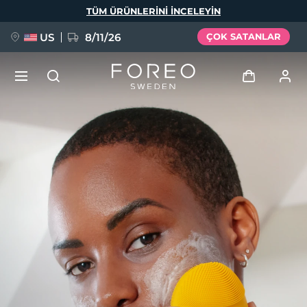
Ana
TÜM ÜRÜNLERINI INCELEYIN
içeriğe
atla
US
8/11/26
ÇOK SATANLAR
YENİ
Giriş
Dil Seçimi
BREAKING NEWS
Kullanici profi̇li̇
English
Deutsch
Español
Cihazlarım
FAQ™ Pure Beauty-Tech Elixir
Français
Italiano
Português
Siparişlerim
Polski
Svenska
Русский
Türkçe
简体中文
繁體中文
Adresim
issa™ Teeth Whitening Set
Aboneliklerim