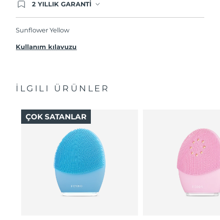
2 YILLIK GARANTİ
Satın aldığınız Foreo cihazı, Tüketici Kanununa
göre 2 (iki) yıl firmamız garantisi altında
korunmaktadır. Cihazınızla ilgili herhangi bir
Sunflower Yellow
şikayet, arıza durumunda Garanti Belgesinde yer
alan servisimize ve merkez ofis adresimize
Kullanım kılavuzu
ürününüzü teslim edebilirsiniz. Ürününüzle
alakalı sorun tespit edildiğinde yeni bir ürünle
değişimi sağlanmakta ve adresinize
gönderilmektedir.
İLGILI ÜRÜNLER
ÇOK SATANLAR