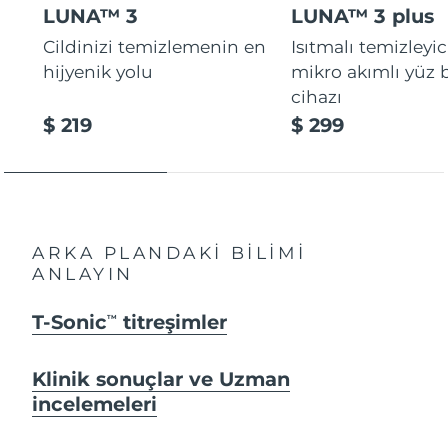
LUNA™ 3
LUNA™ 3 plus
Cildinizi temizlemenin en
Isıtmalı temizleyic
hijyenik yolu
mikro akımlı yüz
cihazı
$ 219
$ 299
ARKA PLANDAKİ BİLİMİ
ANLAYIN
T-Sonic
titreşimler
TM
Klinik sonuçlar ve Uzman
incelemeleri