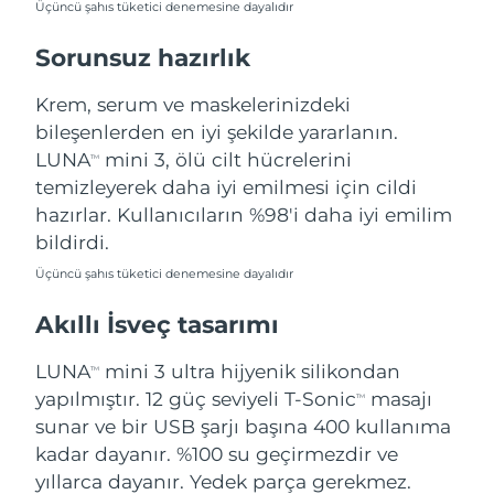
Üçüncü şahıs tüketici denemesine dayalıdır
Türkiye
Tahmini teslim tarihi
8/11/26
Sorunsuz hazırlık
Birleşik Arap
Tahmini teslim tarihi
8/11/26
Emirlikleri
Krem, serum ve maskelerinizdeki
bileşenlerden en iyi şekilde yararlanın.
Birleşik Krallık
Tahmini teslim tarihi
8/10/26
LUNA
mini 3, ölü cilt hücrelerini
TM
temizleyerek daha iyi emilmesi için cildi
Amerika Birleşik
Tahmini teslim tarihi
8/11/26
hazırlar. Kullanıcıların %98'i daha iyi emilim
Devletleri
bildirdi.
Özbekistan
Tahmini teslim tarihi
8/15/26
Üçüncü şahıs tüketici denemesine dayalıdır
Akıllı İsveç tasarımı
Vietnam
Tahmini teslim tarihi
8/16/26
LUNA
mini 3 ultra hijyenik silikondan
TM
yapılmıştır. 12 güç seviyeli T-Sonic
masajı
TM
sunar ve bir USB şarjı başına 400 kullanıma
kadar dayanır. %100 su geçirmezdir ve
yıllarca dayanır. Yedek parça gerekmez.