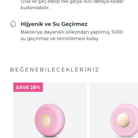
USB ile şarj edilip tek şarjla 400 defaya kadar
kullanılabilir.
Hijyenik ve Su Geçirmez
Bakteriye dayanıklı silikondan yapılmış, %100
su geçirmez ve temizlemesi kolay.
BEĞENEBILECEKLERINIZ
SAVE 28%