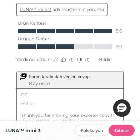
LUNA™ mini 3
Koleksiyon
Satin al