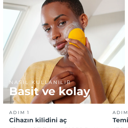
NASIL KULLANILIR
Basit ve kolay
ADIM 1
ADIM
Cihazın kilidini aç
Temi