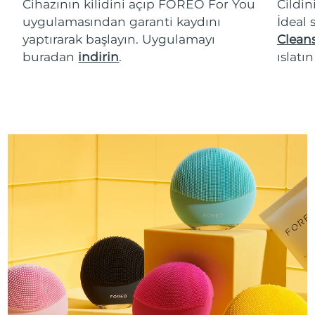
Cihazının kilidini açıp FOREO For You
Cildin
uygulamasından garanti kaydını
İdeal 
yaptırarak başlayın. Uygulamayı
Cleans
buradan
indirin
.
ıslatı