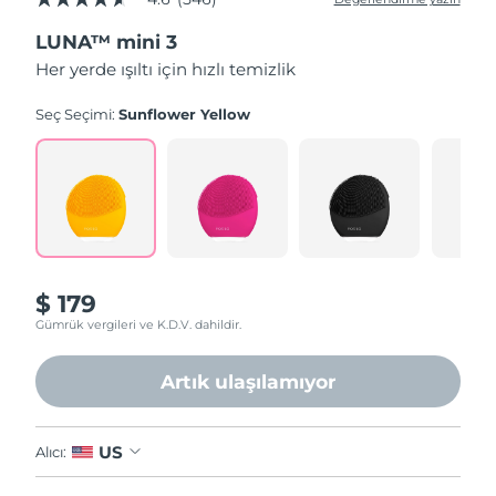
5
üzerinden
LUNA™ mini 3
4.6
yıldız,
Her yerde ışıltı için hızlı temizlik
ortalama
puan
değeri.
Seç Seçimi:
Sunflower Yellow
Read
546
Reviews.
Aynı
sayfa
bağlantısı.
$ 179
Gümrük vergileri ve K.D.V. dahildir.
Artık ulaşılamıyor
US
Alıcı: