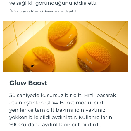
ve sağlıklı göründüğünü iddia etti.
Slovakya
Üçüncü şahıs tüketici denemesine dayalıdır
Tahmini teslim tarihi
8/10/26
Slovenya
Tahmini teslim tarihi
8/10/26
Güney Afrika
Tahmini teslim tarihi
8/18/26
Güney Kore
Tahmini teslim tarihi
8/12/26
İspanya
Tahmini teslim tarihi
8/10/26
İsveç
Tahmini teslim tarihi
8/10/26
Glow Boost
İsviçre
30 saniyede kusursuz bir cilt. Hızlı basarak
Tahmini teslim tarihi
8/10/26
etkinleştirilen Glow Boost modu, cildi
Tayvan
Tahmini teslim tarihi
8/15/26
yeniler ve tam cilt bakımı için vaktiniz
yokken bile cildi aydınlatır. Kullanıcıların
Tayland
Tahmini teslim tarihi
8/14/26
%100'ü daha aydınlık bir cilt bildirdi.