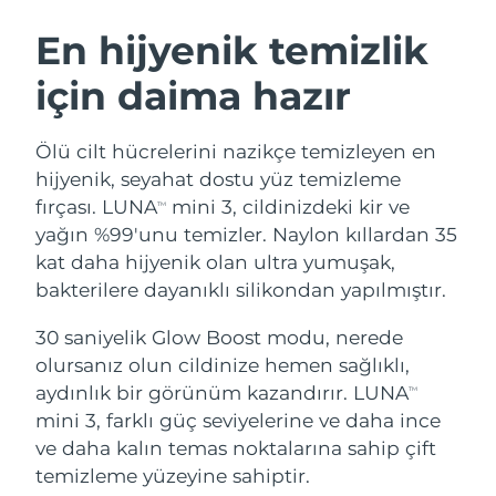
İSVEÇ GÜZELLIK RUTINI
Avustralya
Tahmini teslim tarihi
8/13/26
En hijyenik temizlik
Avusturya
Tahmini teslim tarihi
8/10/26
için daima hazır
Bahreyn
Tahmini teslim tarihi
8/11/26
Yüz temizleme
Yüz sıkılaştırma
Ölü cilt hücrelerini nazikçe temizleyen en
Belçika
Tahmini teslim tarihi
8/10/26
LUNA™ 4 seti
BEAR™ 2 seti
hijyenik, seyahat dostu yüz temizleme
Anti-aging massage
Microcurrent toning
fırçası. LUNA
mini 3, cildinizdeki kir ve
TM
Bermuda
Tahmini teslim tarihi
8/16/26
yağın %99'unu temizler. Naylon kıllardan 35
kat daha hijyenik olan ultra yumuşak,
Nemlendirme
Ağız bakımı
Bosna-Hersek
Tahmini teslim tarihi
8/13/26
LUNA™ 4 Plus
BEAR™ 2 go
bakterilere dayanıklı silikondan yapılmıştır.
UFO™ 3 seti
issa™ 4
Massage, LED heating
Microcurrent toning on-the-go
Brunei
Tahmini teslim tarihi
8/15/26
FAQ™ YAŞLANMA KARŞITI BAKIM
Deep facial hydration
Hybrid silicone sonic toothbrush
30 saniyelik Glow Boost modu, nerede
olursanız olun cildinize hemen sağlıklı,
Bulgaristan
Tahmini teslim tarihi
8/10/26
NEW
aydınlık bir görünüm kazandırır. LUNA
LUNA™ 4 Men
BEAR™ 2 eyes & lips
TM
UFO™ 3 LED
issa™ 4 plus
mini 3, farklı güç seviyelerine ve daha ince
Kanada
For men, anti-aging massage
Microcurrent line smoothing device
Tahmini teslim tarihi
8/14/26
Near-infrared and red light therapy
ve daha kalın temas noktalarına sahip çift
Smart hybrid silicone sonic toothbrush
device
Yaşlanma karşıtı
LED bakım
Şili
temizleme yüzeyine sahiptir.
Tahmini teslim tarihi
8/14/26