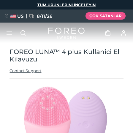
Ana
TÜM ÜRÜNLERINI INCELEYIN
içeriğe
atla
US
8/11/26
ÇOK SATANLAR
FOREO LUNA™ 4 plus Kullanici El
YENİ
Giriş
Kilavuzu
Dil Seçimi
BREAKING NEWS
Kullanici profi̇li̇
Contact Support
English
Deutsch
Español
Cihazlarım
FAQ™ Pure Beauty-Tech Elixir
Français
Italiano
Português
Siparişlerim
Polski
Svenska
Русский
Türkçe
简体中文
繁體中文
Adresim
issa™ Teeth Whitening Set
Aboneliklerim