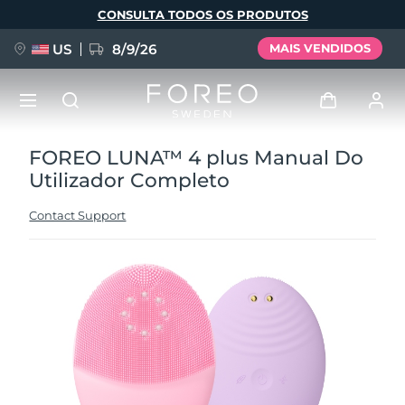
Pular
CONSULTA TODOS OS PRODUTOS
para
o
conteúdo
principal
US
8/9/26
MAIS VENDIDOS
FOREO LUNA™ 4 plus Manual Do
NOVIDADE
Entrar
Utilizador Completo
Idioma
BREAKING NEWS
Perfil de usuário
Contact Support
English
Deutsch
Español
Meus aparelhos
FAQ™ Pure Beauty-Tech Elixir
Français
Italiano
Português
Meus pedidos
Polski
Svenska
Русский
Türkçe
简体中文
繁體中文
Meus endereços
issa™ Teeth Whitening Set
As minhas subscrições