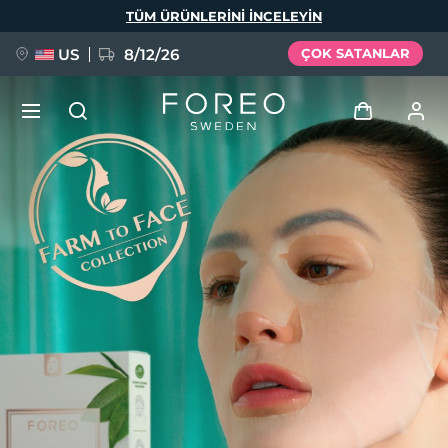
Ana
TÜM ÜRÜNLERINI INCELEYIN
içeriğe
atla
US
8/12/26
ÇOK SATANLAR
YENİ
Giriş
Dil Seçimi
BREAKING NEWS
Kullanici profi̇li̇
English
Deutsch
Español
Cihazlarım
FAQ™ Pure Beauty-Tech Elixir
Français
Italiano
Português
Siparişlerim
Polski
Svenska
Русский
Türkçe
简体中文
繁體中文
Adresim
issa™ Teeth Whitening Set
Aboneliklerim