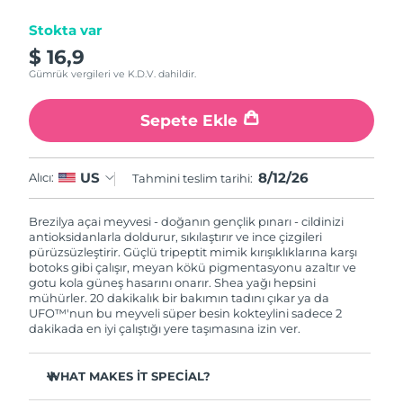
Stokta var
Çin Makao ÖİB
Tahmini teslim tarihi
8/13/26
$ 16,9
Gümrük vergileri ve K.D.V. dahildir.
Malezya
Tahmini teslim tarihi
8/14/26
Sepete Ekle
Malta
Tahmini teslim tarihi
8/11/26
Meksika
Tahmini teslim tarihi
8/15/26
8/12/26
US
Alıcı:
Tahmini teslim tarihi:
Monako
Tahmini teslim tarihi
8/12/26
Brezilya açai meyvesi - doğanın gençlik pınarı - cildinizi
antioksidanlarla doldurur, sıkılaştırır ve ince çizgileri
Hollanda
pürüzsüzleştirir. Güçlü tripeptit mimik kırışıklıklarına karşı
Tahmini teslim tarihi
8/11/26
botoks gibi çalışır, meyan kökü pigmentasyonu azaltır ve
gotu kola güneş hasarını onarır. Shea yağı hepsini
Yeni Zelanda
Tahmini teslim tarihi
8/11/26
mühürler. 20 dakikalık bir bakımın tadını çıkar ya da
UFO™'nun bu meyveli süper besin kokteylini sadece 2
dakikada en iyi çalıştığı yere taşımasına izin ver.
Norveç
Tahmini teslim tarihi
8/11/26
WHAT MAKES IT SPECIAL?
Umman
Tahmini teslim tarihi
8/14/26