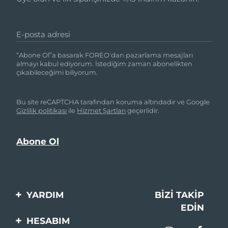
E-posta adresi
“Abone Ol”a basarak FOREO'dan pazarlama mesajları
almayı kabul ediyorum. İstediğim zaman abonelikten
çıkabileceğimi biliyorum.
Bu site reCAPTCHA tarafından koruma altındadır ve Google
Gizlilik politikası
ile
Hizmet Şartları
geçerlidir.
YARDIM
BIZI TAKIP
EDIN
Bi̇zi̇mle İleti̇şi̇me Geçi̇n
HESABIM