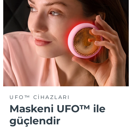
Türkiye
Tahmini teslim tarihi
8/12/26
Birleşik Arap
Tahmini teslim tarihi
8/12/26
Emirlikleri
Birleşik Krallık
Tahmini teslim tarihi
8/11/26
Amerika Birleşik
Tahmini teslim tarihi
8/12/26
Devletleri
Özbekistan
Tahmini teslim tarihi
8/16/26
Vietnam
Tahmini teslim tarihi
8/17/26
UFO™ CIHAZLARI
Maskeni UFO™ ile
güçlendir