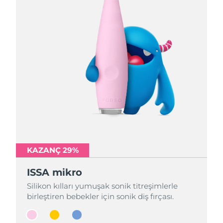
KAZANÇ 29%
KAZANÇ 29%
KAZANÇ 29%
ISSA mikro
ISSA mikro
ISSA mikro
Silikon kılları yumuşak sonik titreşimlerle
Silikon kılları yumuşak sonik titreşimlerle
Silikon kılları yumuşak sonik titreşimlerle
birleştiren bebekler için sonik diş fırçası.
birleştiren bebekler için sonik diş fırçası.
birleştiren bebekler için sonik diş fırçası.