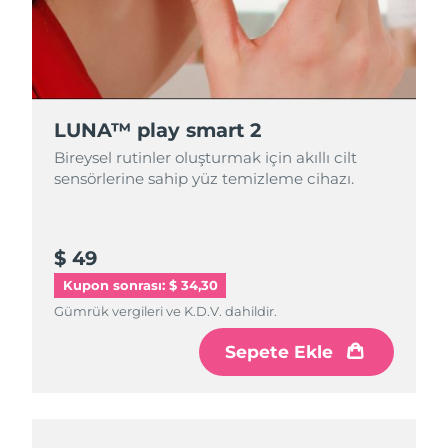
LUNA™ play smart 2
Bireysel rutinler oluşturmak için akıllı cilt
sensörlerine sahip yüz temizleme cihazı.
$ 49
Kupon sonrası: $ 34,30
Gümrük vergileri ve K.D.V. dahildir.
Sepete Ekle