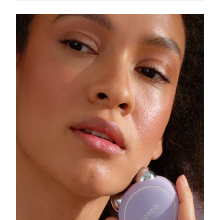
Slovakya
Tahmini teslim tarihi
8/10/26
Slovenya
Tahmini teslim tarihi
8/10/26
Güney Afrika
Tahmini teslim tarihi
8/18/26
Güney Kore
Tahmini teslim tarihi
8/12/26
İspanya
Tahmini teslim tarihi
8/10/26
İsveç
Tahmini teslim tarihi
8/10/26
İsviçre
Tahmini teslim tarihi
8/10/26
Tayvan
Tahmini teslim tarihi
8/15/26
Tayland
Tahmini teslim tarihi
8/14/26