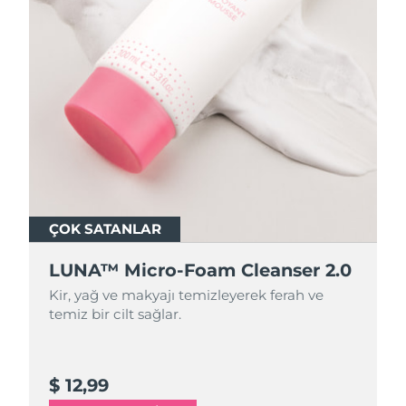
ÇOK SATANLAR
ÇOK SATANLAR
LUNA™ Micro-Foam Cleanser 2.0
LUNA™ Micro-Foam Cleanser 2.0
Kir, yağ ve makyajı temizleyerek ferah ve
Kir, yağ ve makyajı temizleyerek ferah ve
temiz bir cilt sağlar.
temiz bir cilt sağlar.
$ 12,99
$ 44,9