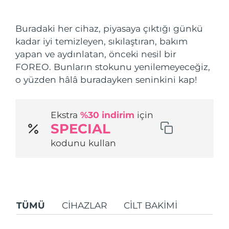
Nakliye ülkesi
Buradaki her cihaz, piyasaya çıktığı günkü
Amerika Birleşik
Tahmini teslim tarihi
8/11/26
kadar iyi temizleyen, sıkılaştıran, bakım
Devletleri
FAQ™ Dual LED Panel
yapan ve aydınlatan, önceki nesil bir
FOREO. Bunların stokunu yenilemeyeceğiz,
Birleşik Krallık
Tahmini teslim tarihi
8/10/26
POPÜLER
o yüzden hâlâ buradayken seninkini kap!
İspanya
Tahmini teslim tarihi
8/10/26
Ekstra
%30 indirim
için
Avustralya
Tahmini teslim tarihi
8/13/26
SPECIAL
Özel teklifler
Çok satanlar
Fransa
Tahmini teslim tarihi
8/10/26
kodunu kullan
Almanya
Tahmini teslim tarihi
8/10/26
Kanada
Tahmini teslim tarihi
8/14/26
Kırmızı Işık Terapisi
TÜMÜ
CIHAZLAR
CİLT BAKIMI