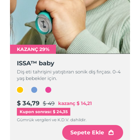
KAZANÇ 29%
KAZANÇ 29%
KAZANÇ 29%
ISSA™ baby
ISSA™ baby
ISSA™ baby
Diş eti tahrişini yatıştıran sonik diş fırçası. 0-4
Diş eti tahrişini yatıştıran sonik diş fırçası. 0-4
Diş eti tahrişini yatıştıran sonik diş fırçası. 0-4
yaş bebekler için.
yaş bebekler için.
yaş bebekler için.
$ 34,79
$ 34,79
$ 34,79
$ 49
$ 49
$ 49
kazanç
kazanç
kazanç
$ 14,21
$ 14,21
$ 14,21
Kupon sonrası: $ 24,35
Gümrük vergileri ve K.D.V. dahildir.
Gümrük vergileri ve K.D.V. dahildir.
Gümrük vergileri ve K.D.V. dahildir.
Sepete Ekle
Sepete Ekle
Sepete Ekle