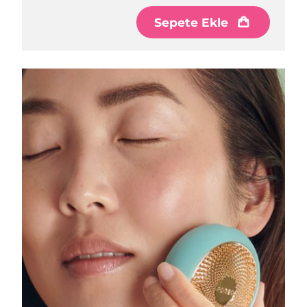
Sepete Ekle
Çin Makao ÖİB
Tahmini teslim tarihi
8/12/26
Malezya
Tahmini teslim tarihi
8/13/26
Malta
Tahmini teslim tarihi
8/10/26
Meksika
Tahmini teslim tarihi
8/14/26
Monako
Tahmini teslim tarihi
8/11/26
Hollanda
Tahmini teslim tarihi
8/10/26
Yeni Zelanda
Tahmini teslim tarihi
8/10/26
Norveç
Tahmini teslim tarihi
8/10/26
Umman
Tahmini teslim tarihi
8/13/26