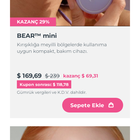
Türkiye
Tahmini teslim tarihi
8/11/26
Birleşik Arap
KAZANÇ 29%
Tahmini teslim tarihi
8/11/26
Emirlikleri
BEAR™ mini
Birleşik Krallık
Tahmini teslim tarihi
8/10/26
Kırışıklığa meyilli bölgelerde kullanıma
uygun kompakt, bakım cihazı.
Amerika Birleşik
Tahmini teslim tarihi
8/11/26
Devletleri
$ 169,69
$ 239
kazanç
$ 69,31
Özbekistan
Tahmini teslim tarihi
8/15/26
Kupon sonrası: $ 118,78
Vietnam
Tahmini teslim tarihi
8/16/26
Gümrük vergileri ve K.D.V. dahildir.
Sepete Ekle