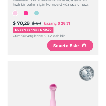
hızlı bir bakım için kompakt yüz spa cihazı.
hızlı bir bakım için kompakt yüz spa cihazı.
hızlı bir bakım için kompakt yüz spa cihazı.
$ 70,29
$ 70,29
$ 70,29
$ 99
$ 99
$ 99
kazanç
kazanç
kazanç
$ 28,71
$ 28,71
$ 28,71
Kupon sonrası: $ 49,20
Gümrük vergileri ve K.D.V. dahildir.
Gümrük vergileri ve K.D.V. dahildir.
Gümrük vergileri ve K.D.V. dahildir.
Sepete Ekle
Sepete Ekle
Sepete Ekle