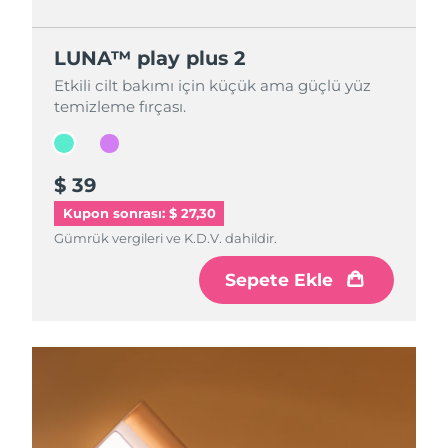
LUNA™ play plus 2
LUNA™ play plus 2
Etkili cilt bakımı için küçük ama güçlü yüz
Etkili cilt bakımı için küçük ama güçlü yüz
temizleme fırçası.
temizleme fırçası.
$ 39
$ 39
Kupon sonrası: $ 27,30
Gümrük vergileri ve K.D.V. dahildir.
Gümrük vergileri ve K.D.V. dahildir.
Sepete Ekle
Sepete Ekle