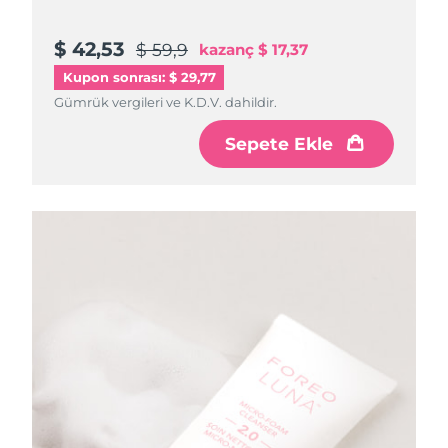
$ 42,53
$ 59,9
kazanç
$ 17,37
Kupon sonrası: $ 29,77
Gümrük vergileri ve K.D.V. dahildir.
Sepete Ekle