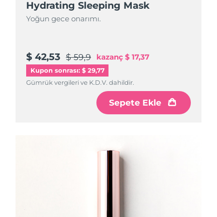
Hydrating Sleeping Mask
Yoğun gece onarımı.
$ 42,53
$ 59,9
kazanç
$ 17,37
Kupon sonrası: $ 29,77
Gümrük vergileri ve K.D.V. dahildir.
Sepete Ekle