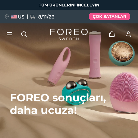
Ana
TÜM ÜRÜNLERINI INCELEYIN
içeriğe
atla
US
8/11/26
ÇOK SATANLAR
YENİ
Giriş
Dil Seçimi
BREAKING NEWS
Kullanici profi̇li̇
English
Deutsch
Español
Cihazlarım
FAQ™ Pure Beauty-Tech Elixir
FOREO sonuçları,
Français
Italiano
Português
Siparişlerim
Polski
Svenska
Русский
daha ucuza!
Türkçe
简体中文
繁體中文
Adresim
issa™ Teeth Whitening Set
Aboneliklerim