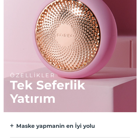
ÖZELLİKLER
Tek Seferlik
Yatırım
Maske yapmanin en İyi̇ yolu
Kağıt maskeden daha etkili ve 10 kat daha