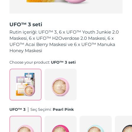
Slovakya
Tahmini teslim tarihi
8/8/26
UFO™ 3 seti
Slovenya
Tahmini teslim tarihi
8/8/26
Rutin içeriği: UFO™ 3, 6 x UFO™ Youth Junkie 2.0
Maskesi, 6 x UFO™ H2Overdose 2.0 Maskesi, 6 x
Güney Afrika
Tahmini teslim tarihi
8/16/26
UFO™ Acai Berry Maskesi ve 6 x UFO™ Manuka
Honey Maskesi
Güney Kore
Tahmini teslim tarihi
8/10/26
Choose your product:
UFO™ 3 seti
İspanya
Tahmini teslim tarihi
8/8/26
İsveç
Tahmini teslim tarihi
8/8/26
İsviçre
Tahmini teslim tarihi
8/8/26
Tayvan
Tahmini teslim tarihi
8/13/26
UFO™ 3
Seç Seçimi:
Pearl Pink
Tayland
Tahmini teslim tarihi
8/12/26