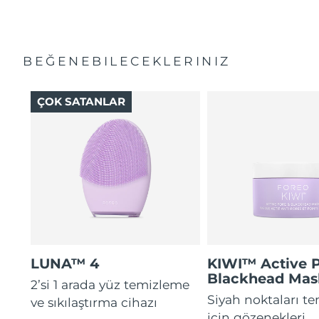
BEĞENEBILECEKLERINIZ
ÇOK SATANLAR
LUNA™ 4
KIWI™ Active 
Blackhead Mas
2’si 1 arada yüz temizleme
Siyah noktaları t
ve sıkılaştırma cihazı
için gözenekleri