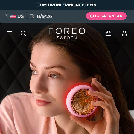
Ana
TÜM ÜRÜNLERINI INCELEYIN
içeriğe
atla
US
8/9/26
ÇOK SATANLAR
YENİ
Giriş
Dil Seçimi
BREAKING NEWS
Kullanici profi̇li̇
English
Deutsch
Español
Cihazlarım
FAQ™ Pure Beauty-Tech Elixir
Français
Italiano
Português
Siparişlerim
Polski
Svenska
Русский
Türkçe
简体中文
繁體中文
Adresim
issa™ Teeth Whitening Set
Aboneliklerim