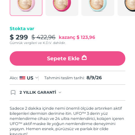
Türkiye
Tahmini teslim tarihi
8/9/26
Birleşik Arap
Tahmini teslim tarihi
8/9/26
Emirlikleri
Stokta var
$ 299
$ 422,96
kazanç
$ 123,96
Birleşik Krallık
Tahmini teslim tarihi
8/8/26
Gümrük vergileri ve K.D.V. dahildir.
Amerika Birleşik
Tahmini teslim tarihi
8/9/26
Sepete Ekle
Devletleri
Özbekistan
Tahmini teslim tarihi
8/13/26
8/9/26
US
Alıcı:
Tahmini teslim tarihi:
Vietnam
Tahmini teslim tarihi
8/14/26
2 YILLIK GARANTİ
Satın aldığınız Foreo cihazı, Tüketici Kanununa
göre 2 (iki) yıl firmamız garantisi altında
korunmaktadır. Cihazınızla ilgili herhangi bir
Sadece 2 dakika içinde nemi önemli ölçüde artırırken aktif
şikayet, arıza durumunda Garanti Belgesinde yer
bileşenleri dermisin derinine itin. UFO™ 3 derin yüz
alan servisimize ve merkez ofis adresimize
nemlendirme cihazı ve 24 ultra nemlendirici, kolajen içeren
ürününüzü teslim edebilirsiniz. Ürününüzle
UFO™ aktif maske ile yoğun nemlendirme deneyimini
alakalı sorun tespit edildiğinde yeni bir ürünle
yaşayın. Hemen esnek, pürüzsüz ve parlak bir cilde
değişimi sağlanmakta ve adresinize
kavuşun!