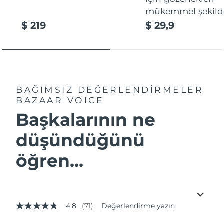
mükemmel şekilde
$ 219
$ 29,9
BAĞIMSIZ DEĞERLENDİRMELER
BAZAAR VOICE
Başkalarının ne
düşündüğünü
öğren...
4.8
(71)
Değerlendirme yazın
5
üzerinden