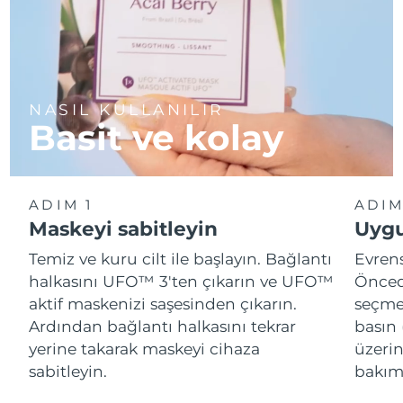
NASIL KULLANILIR
Basit ve kolay
ADIM 1
ADIM
Maskeyi sabitleyin
Uygu
Temiz ve kuru cilt ile başlayın. Bağlantı
Evren
halkasını UFO™ 3'ten çıkarın ve UFO™
Önced
aktif maskenizi saşesinden çıkarın.
seçme
Ardından bağlantı halkasını tekrar
basın 
yerine takarak maskeyi cihaza
üzeri
sabitleyin.
bakımı