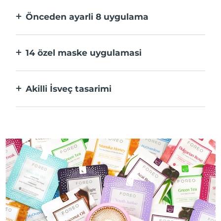
hızlı.
Önceden ayarli 8 uygulama
Bir düğmeye basarak uygulama üzerinden
tercihlerinize göre ayarlayın.
14 özel maske uygulamasi
Maskenizdeki bileşenleri öne çıkaran
teknolojilerin mükemmel kombinasyonu.
Akilli İsveç tasarimi
%100 su geçirmez ve ultra hijyenik. USB şarj
başına 50 dakikaya kadar kullanım.