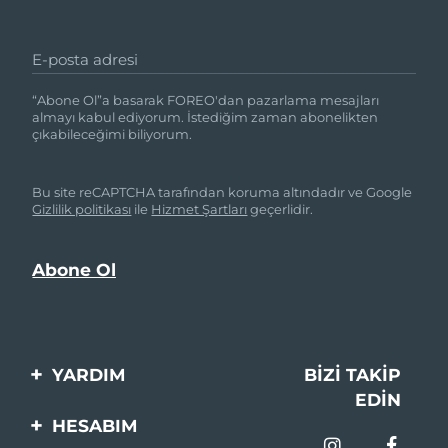
E-posta adresi
“Abone Ol”a basarak FOREO'dan pazarlama mesajları
almayı kabul ediyorum. İstediğim zaman abonelikten
çıkabileceğimi biliyorum.
Bu site reCAPTCHA tarafından koruma altındadır ve Google
Gizlilik politikası
ile
Hizmet Şartları
geçerlidir.
YARDIM
BIZI TAKIP
EDIN
Bi̇zi̇mle İleti̇şi̇me Geçi̇n
HESABIM