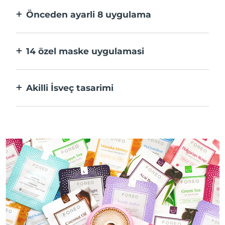
Önceden ayarli 8 uygulama
Bir düğmeye basarak uygulama üzerinden
tercihlerinize göre ayarlayın.
14 özel maske uygulamasi
Maskenizdeki bileşenleri öne çıkaran
teknolojilerin mükemmel kombinasyonu.
Akilli İsveç tasarimi
%100 su geçirmez ve ultra hijyenik. USB şarj
başına 50 dakikaya kadar kullanım.