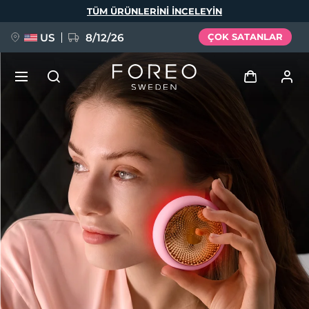
Ana
TÜM ÜRÜNLERINI INCELEYIN
içeriğe
atla
US
8/12/26
ÇOK SATANLAR
YENİ
Giriş
Dil Seçimi
BREAKING NEWS
Kullanici profi̇li̇
English
Deutsch
Español
Cihazlarım
FAQ™ Pure Beauty-Tech Elixir
Français
Italiano
Português
Siparişlerim
Polski
Svenska
Русский
Türkçe
简体中文
繁體中文
Adresim
issa™ Teeth Whitening Set
Aboneliklerim