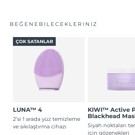
BEĞENEBILECEKLERINIZ
ÇOK SATANLAR
LUNA™ 4
KIWI™ Active 
Blackhead Mas
2’si 1 arada yüz temizleme
Siyah noktaları t
ve sıkılaştırma cihazı
için gözenekleri