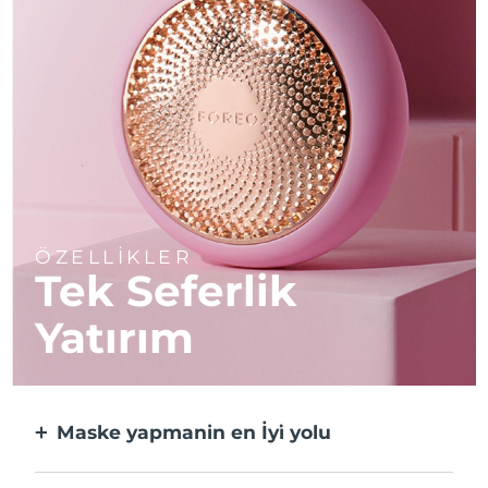
ÖZELLİKLER
Tek Seferlik
Yatırım
Maske yapmanin en İyi̇ yolu
Kağıt maskeden daha etkili ve 10 kat daha
hızlı.