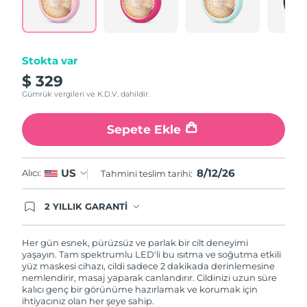
Türkiye
Tahmini teslim tarihi
8/12/26
Birleşik Arap
Tahmini teslim tarihi
8/12/26
Emirlikleri
Stokta var
$ 329
Birleşik Krallık
Tahmini teslim tarihi
8/11/26
Gümrük vergileri ve K.D.V. dahildir.
Amerika Birleşik
Sepete Ekle
Tahmini teslim tarihi
8/12/26
Devletleri
Özbekistan
Tahmini teslim tarihi
8/16/26
8/12/26
US
Alıcı:
Tahmini teslim tarihi:
Vietnam
Tahmini teslim tarihi
8/17/26
2 YILLIK GARANTİ
Satın aldığınız Foreo cihazı, Tüketici Kanununa
göre 2 (iki) yıl firmamız garantisi altında
korunmaktadır. Cihazınızla ilgili herhangi bir
Her gün esnek, pürüzsüz ve parlak bir cilt deneyimi
şikayet, arıza durumunda Garanti Belgesinde yer
yaşayın. Tam spektrumlu LED'li bu ısıtma ve soğutma etkili
alan servisimize ve merkez ofis adresimize
yüz maskesi cihazı, cildi sadece 2 dakikada derinlemesine
ürününüzü teslim edebilirsiniz. Ürününüzle
nemlendirir, masaj yaparak canlandırır. Cildinizi uzun süre
alakalı sorun tespit edildiğinde yeni bir ürünle
kalıcı genç bir görünüme hazırlamak ve korumak için
değişimi sağlanmakta ve adresinize
ihtiyacınız olan her şeye sahip.