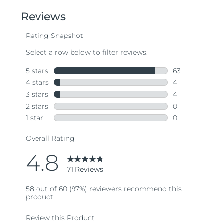
5
stars,
average
rating
value.
Read
71
Reviews.
Same
page
link.