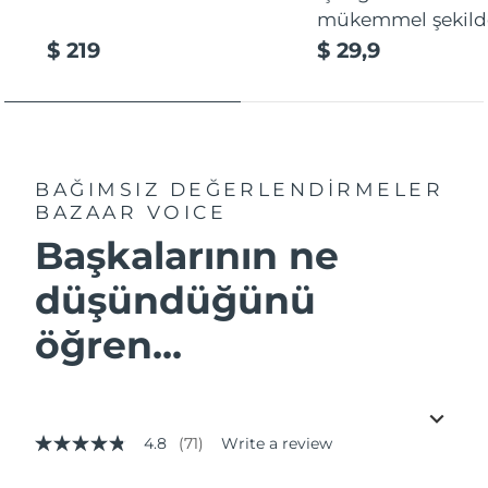
mükemmel şekilde
$ 219
$ 29,9
BAĞIMSIZ DEĞERLENDİRMELER
BAZAAR VOICE
Başkalarının ne
düşündüğünü
öğren...
4.8
(71)
Write a review
4.8
out
of