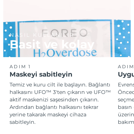
NASIL KULLANILIR
Basit ve kolay
ADIM 1
ADIM
Maskeyi sabitleyin
Uygu
Temiz ve kuru cilt ile başlayın. Bağlantı
Evren
halkasını UFO™ 3'ten çıkarın ve UFO™
Önced
aktif maskenizi saşesinden çıkarın.
seçme
Ardından bağlantı halkasını tekrar
basın 
yerine takarak maskeyi cihaza
üzeri
sabitleyin.
bakımı