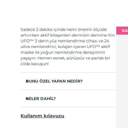
Sadece 2 dakika içinde nemi önemli ölçüde
KA
artırırken aktif bileşenleri dermisin derinine itin.
UFO™ 3 derin yüz nemlendirme cihazı ve 24
ultra nemlendirici, kolajen içeren UFO™ aktif
maske ile yoğun nemlendirme deneyimini
yaşayın. Hemen esnek, pürüzsüz ve parlak bir
cilde kavuşun!
BUNU ÖZEL YAPAN NEDİR?
Cilt nemini 2 dakikada %126 oranında
artırdığı ve kağıt maskeden daha etkili
NELER DAHİL?
olduğu klinik olarak kanıtlanmıştır.
UFO™ 3
Sadece 1 haftada kırışıklıkların görünümünü
Kullanım kılavuzu
azalttığı klinik olarak kanıtlanmıştır.
6 x UFO™ Youth Junkie 2.0 Masks, 6 x UFO™
H2Overdose 2.0 Masks, 6 x UFO™ Acai Berry
Gençleştirici maske uygulaması, ısıtma,