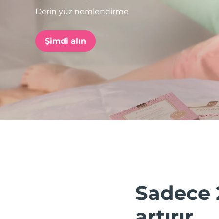
Derin yüz nemlendirme
issa™ Teeth Whitening Set
Şimdi alın
FAQ™ Dual LED Panel
POPÜLER
Özel teklifler
Çok satanlar
Sadece 
artırır.