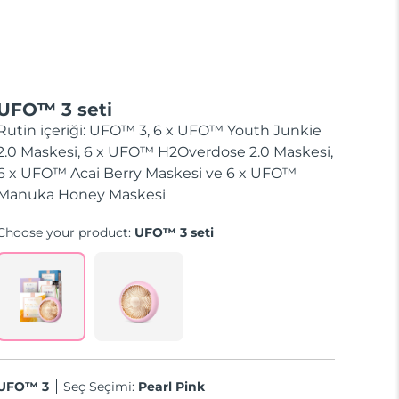
UFO™ 3 seti
Rutin içeriği: UFO™ 3, 6 x UFO™ Youth Junkie
2.0 Maskesi, 6 x UFO™ H2Overdose 2.0 Maskesi,
6 x UFO™ Acai Berry Maskesi ve 6 x UFO™
Manuka Honey Maskesi
Choose your product:
UFO™ 3 seti
UFO™ 3
Seç Seçimi:
Pearl Pink