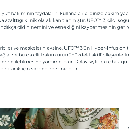
 yüz bakımının faydalarını kullanarak cildinize bakım yapın.
azalttığı klinik olarak kanıtlanmıştır. UFO™ 3, cildi soğu
aşlandıkça cildin nemini ve esnekliğini kaybetmesinin getir
ciler ve maskelerin aksine, UFO™ 3'ün Hyper-Infusion te
lar ve bu da cilt bakım ürününüzdeki aktif bileşenlerin e
klerine iletilmesine yardımcı olur. Dolayısıyla, bu cihaz 
lde hazırlık için vazgeçilmeziniz olur.