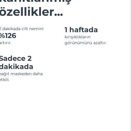
özellikler...
1 haftada
2 dakikada cilt nemini
%126
kırışıklıkların
artırır.
görünümünü azaltır.
Sadece 2
dakikada
kağıt maskeden daha
etkili.