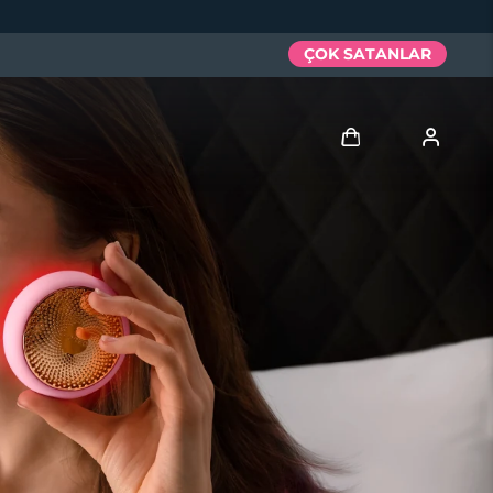
ÇOK SATANLAR
Giriş
Kullanici profi̇li̇
Cihazlarım
Siparişlerim
Adresim
Aboneliklerim