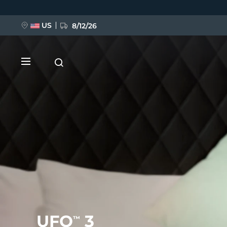
Ana
içeriğe
atla
US
8/12/26
YENİ
BREAKING NEWS
FAQ™ Pure Beauty-Tech Elixir
UFO
3
™