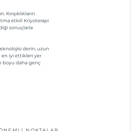
 Kırışıklıkların
tma etkili Kriyoterapi
diği sonuçlarla
knolojisi derin, uzun
n iyi ettikleri yer
gün boyu daha genç
ÖNEMLİ NOKTALAR